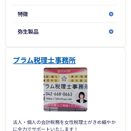
・北千住オフィス： 東京都足立区千住1-4-1 東
京芸術センター10階
特徴
・八王子オフィス： 東京都八王子市横山町9-11
小泉ビル４階
・横浜オフィス： 神奈川県横浜市西区みなとみら
弥生製品
い3-6-1 みなとみらいセンタービル19階
・沖縄オフィス： 沖縄県宜野湾市宇地泊1-7-20
レキオススクエア 2-D
プラム税理士事務所
法人・個人の会計税務を女性税理士がきめ細やか
に全力でサポートいたします！