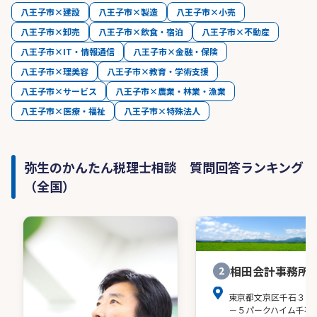
八王子市×建設
八王子市×製造
八王子市×小売
八王子市×卸売
八王子市×飲食・宿泊
八王子市×不動産
八王子市×IT・情報通信
八王子市×金融・保険
八王子市×理美容
八王子市×教育・学術支援
八王子市×サービス
八王子市×農業・林業・漁業
八王子市×医療・福祉
八王子市×特殊法人
弥生のかんたん税理士相談 質問回答ランキング
（全国）
相田会計事務所
2
東京都文京区千石３－
－５パークハイム千石