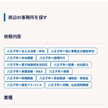
周辺の事務所を探す
依頼内容
八王子市×法人の決算・申告
八王子市×個人事業主の確定申告
八王子市×年末調整
八王子市×経理代行
八王子市×電子帳簿保存法対応
八王子市×起業・会社設立
八王子市×事業承継・M&A
八王子市×節税
八王子市×税務調査
八王子市×資金調達・補助金・助成金
八王子市×経営アドバイス
八王子市×労務、社会保険関連
業種