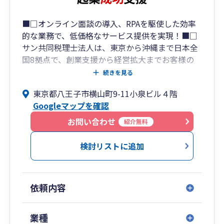
⇒【経営支援クラウドbixid】を使ったり、税理
士独自の目線で資料を作成して、経営をサポート
■□オンライン面談の導入、RPAを駆使した効率
していきます！
的な業務で、低価格なサービス提供を実現！■□
サン共同税理士法人は、東京から沖縄まで日本全
国8拠点で、創業支援から経営拡大までお客様の
◆社長や経理スタッフのお困りごとを伺い、経理
あらゆるニーズに対応した幅広いサービスを提供
続きを見る
を効率化するお手伝いをします。
する総合会計事務所です。
東京都八王子市横山町9-11小泉ビル４階
税務申告、記帳代行のみならず社会保険労務士・
⇒「どんな質問でも相談しやすいため、経理ス
Googleマップを確認
行政書士・司法書士と連携し、創業時の資金調達
タッフが安心して働いてくれるので、経理が定着
支援から、節税財務支援、経理代行、そして経営
お問い合わせ
紹介無料
して良かった。」「残業が減った。」などお喜び
拡大、IPO支援までワンストップサービスを提供
の声をいただいております。
しています。
検討リストに追加
【サン共同税理士法人 拠点一覧】
・青山オフィス： 東京都港区南青山1-1-1 新青
依頼内容
山ビル東館15階
・板橋オフィス： 東京都板橋区氷川町26-5 栄ビ
ル1Ｆ
業種