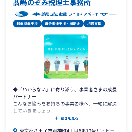
髙嶋のぞみ税理士事務所
◆「わからない」に寄り添う、事業者さまの成長
パートナー
こんなお悩みをお持ちの事業者様へ、一緒に解決
していきましょう！
✅ 経理を効率化したい、記帳を自社でできる体制
続きを見る
をつくりたい
東京都八王子市明神町4丁目6番12号ザ・ビー
✅ 決算書の数字から経営状況を理解したい