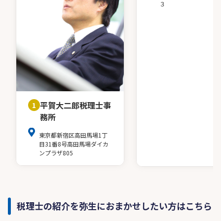
３
平賀大二郎税理士事
1
務所
東京都新宿区高田馬場1丁
目31番8号高田馬場ダイカ
ンプラザ805
税理士の紹介を弥生におまかせしたい方はこちら