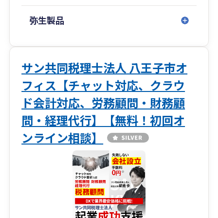
らず継続いたしますので、遠方のお客様にも今ま
で通りサポートさせていただきます。
弥生製品
◆簿記の資格や経理の経験がなくても入力が簡単
に！
サン共同税理士法人 八王子市オ
その会社に合った“会計マニュアル”を、弥生会
フィス【チャット対応、クラウ
計インストラクターである税理士が作成いたしま
す。
ド会計対応、労務顧問・財務顧
問・経理代行】【無料！初回オ
⇒「経理が楽になった！」「無駄な作業が減っ
た！！」と大好評です。
ンライン相談】
◆決算書が読めなくても、お金のブロックパズル
を用いて“見える化”！
経営に必要なお金の流れを理解することができ
ます。