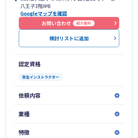
八王子3階№8
✅ 利益が出ているのに、お金が残らないのはな
Googleマップを確認
ぜ?
✅ 経営課題を解決していきたい
お問い合わせ
紹介無料
✅ 事業の土台をしっかり固めていきたい
事業規模の拡大を目指すかどうかに関わらず、事
検討リストに追加
業を大切にされている方を、私は全力でサポート
します！
認定資格
◆2025年11月に事務所を移転しました！
弥生インストラクター
このたび、レンタルオフィスから独立した専用
事務所へと移転いたしました。
依頼内容
来客スペースもしっかりとご用意いたしました
ので、ゆっくりとくつろぎながらご相談いただけ
る環境を整えております。相続税のご相談や、
業種
日々の会計・税務のお悩みなど、どのようなこと
でもお気軽にお話しください。
特徴
もちろん、オンラインでのサービス提供も変わ