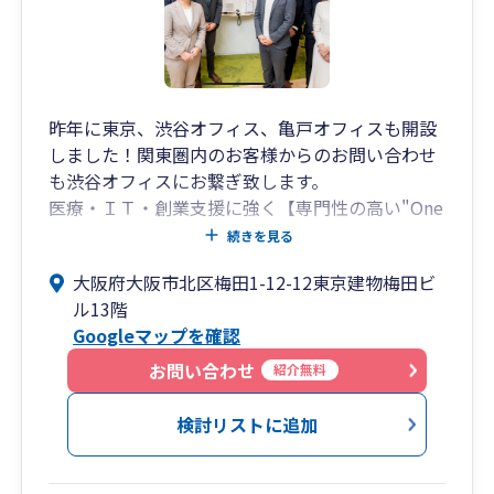
相続・事業承継の専門チームとの連携による出口
戦略対応
➥将来の株価対策や世代交代、相続に向けた設計
まで視野に入れた提案が可能。
昨年に東京、渋谷オフィス、亀戸オフィスも開設
出口戦略から次世代への承継までを見据えた支
しました！関東圏内のお客様からのお問い合わせ
援体制を構築しています。
も渋谷オフィスにお繋ぎ致します。
医療・ＩＴ・創業支援に強く【専門性の高い"One
■このような方におすすめです
Stop Service"が特徴】グロースリンク税理士法人
続きを見る
です。
・中小企業の経営者様で、決算書を“融資に強
大阪府大阪市北区梅田1-12-12東京建物梅田ビ
梅田オフィスはアットホームな雰囲気です！！
い”状態にしたい
ル13階
・創業間もない、または成長段階の法人で、会
Googleマップを確認
計・税務の整備から始めたい
お問い合わせ
紹介無料
・将来的に事業承継や相続を見据えて、税務・財
務の準備を進めたい
検討リストに追加
・生きた事業計画とともに、圧倒的スピードで成
長したい