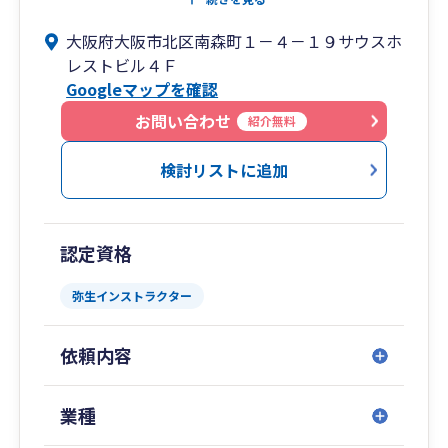
しれません。
大阪府大阪市北区南森町１－４－１９サウスホ
私たちが目指すのは、経営者が直面する複雑で不
レストビル４Ｆ
透明な「混沌（カオス）」を、緻密な分析と論理
Googleマップを確認
（ロジカル）によって整理し、成長への明快なロ
ードマップを描くことです。
お問い合わせ
紹介無料
【南森町駅1分】弥生会計の導入から、外部専門
検討リストに追加
家との連携まで。経営の「困った」をワンストッ
プで解決！
経営者の悩みは税金だけではありません。労務、
認定資格
法律、登記……。
税理士法人カオスは、それら全ての窓口となり、
弥生インストラクター
経営者様が本業に専念できる環境を提供します。
依頼内容
【私たちが選ばれる理由】
・弥生製品のプロが並走： 「導入したけれど不
安」「もっと効率化したい」という方へ。弥生製
業種
品を熟知したスタッフが、操作方法から活用のコ