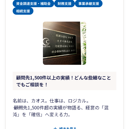
顧問先1,500件以上の実績！どんな些細なこと
でもご相談を！
名前は、カオス。仕事は、ロジカル。
―― 顧問先1,500件超の実績が物語る、経営の「混
沌」を「確信」へ変える力。
「税理士法人カオス」という名前に驚かれるかも
続きを見る