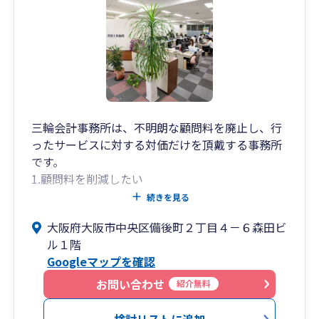
三輪会計事務所は、不明朗な顧問料を廃止し、行
ったサービスに対する対価だけを頂戴する事務所
です。
1.顧問料を削減したい
2.毎月何もしてもらっていないのに顧問料の支払
続きを見る
いがある
大阪府大阪市中央区備後町２丁目４－６森田ビ
3.決算書を詳しく説明して欲しい
ル１階
という経営者の悩みを解決いたします。
Googleマップを確認
お問い合わせ
紹介無料
検討リストに追加