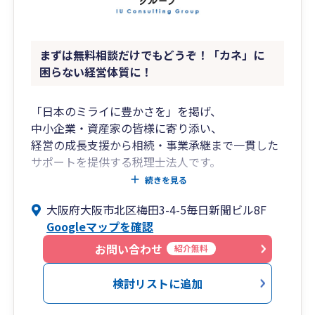
まずは無料相談だけでもどうぞ！「カネ」に
困らない経営体質に！
「日本のミライに豊かさを」を掲げ、
中小企業・資産家の皆様に寄り添い、
経営の成長支援から相続・事業承継まで一貫した
サポートを提供する税理士法人です。
創業期から成長期、成熟期から承継期に至るま
続きを見る
で、
大阪府大阪市北区梅田3-4-5毎日新聞ビル8F
各フェーズに応じた税務・財務の最適解をご提
Googleマップを確認
案。
クラウド会計の導入支援から月次経営管理まで、
お問い合わせ
紹介無料
わかりやすくご支援いたします。
検討リストに追加
■私たちが選ばれる理由