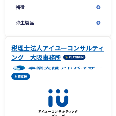
ツまで親身にサポートします。
特徴
・税務×労務の相乗効果： グループ内に社労士法
人が在籍。給与計算や社会保険などのバックオフ
ィス全体を統合的に支えられるのが私たちの大き
弥生製品
な強みです。
・強力な外部提携ネットワーク： 弁護士、司法書
士、土地家屋調査士などの各スペシャリストと提
携。どんな経営課題も、私たちがハブとなり解決
税理士法人アイユーコンサルティ
の出口まで導きます。
ング 大阪事務所
創業40年超、1,000件以上の実績。資金繰りの安
定と、将来を見据えた経営計画を、弥生製品の活
用から始めてみませんか？
相続税の専用サイトが新たにできました
相続税でお困りの事がありましたら、こちらをご
覧ください。
https://chaos-tax.mediamaker06.site/