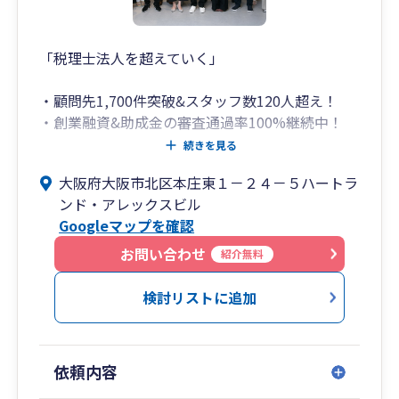
「税理士法人を超えていく」
・顧問先1,700件突破&スタッフ数120人超え！
・創業融資&助成金の審査通過率100%継続中！
（社会保険労務士法人併設）
続きを見る
・会社設立代行は顧問契約で代行手数料14万円が
大阪府大阪市北区本庄東１－２４－５ハートラ
無料！（登記は司法書士が行います）
ンド・アレックスビル
・弥生会計の全サービス&ソフトに精通！（freee
Googleマップを確認
も全体のわずか数%しかいない五つ星認定アドバ
イザー）
お問い合わせ
紹介無料
・スタートアップの創業支援から売上数百億円規
模の大企業の事業承継まで対応可能！
検討リストに追加
ハートランド税理士法人（大阪府北区）は、どこ
の税理士事務所でもエースとなれる高度な専門知
依頼内容
識とコミュニケーション能力を兼ね備えた人材