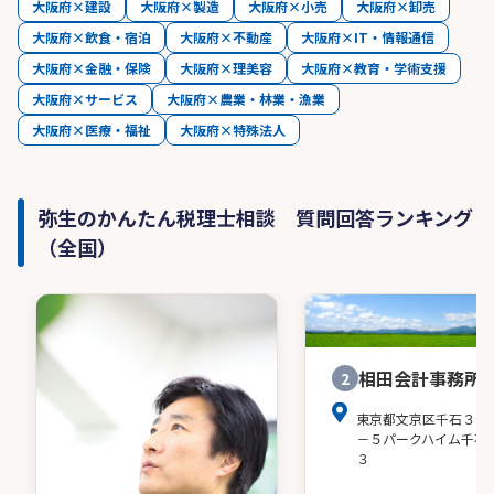
大阪府×建設
大阪府×製造
大阪府×小売
大阪府×卸売
大阪府×飲食・宿泊
大阪府×不動産
大阪府×IT・情報通信
大阪府×金融・保険
大阪府×理美容
大阪府×教育・学術支援
大阪府×サービス
大阪府×農業・林業・漁業
大阪府×医療・福祉
大阪府×特殊法人
弥生のかんたん税理士相談 質問回答ランキング
（全国）
相田会計事務所
2
東京都文京区千石３－
－５パークハイム千石
３