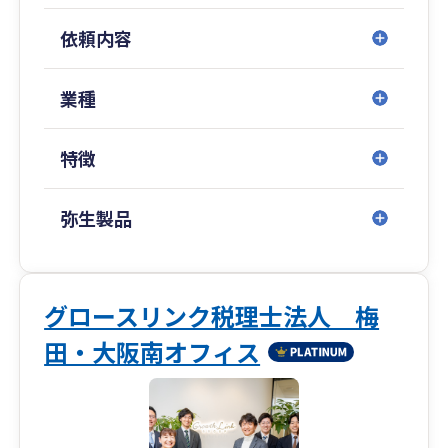
フェーズに応じたトータルサポート
依頼内容
➥創業、成長、安定、そして承継——
企業のライフサイクルに応じて必要となる税
務・財務体制は変化します。
業種
私たちは各段階で求められる支援を見極め、柔
軟に対応します。
特徴
コストを抑えつつ、中長期的な視点での体制構築
➥無理なコスト負担を強いるのではなく、中小企
弥生製品
業が持続的に発展できるよう、
税務・財務の基盤整備を効率的に進めます。
クラウド会計導入から決算までの一貫対応
グロースリンク税理士法人 梅
➥弥生会計Nextなどクラウド会計の導入支援から
田・大阪南オフィス
スタートし、
記帳代行・税務相談・決算申告までシームレス
にサポート。
会計・税務の“見える化”を実現します。