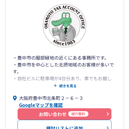
・豊中市の服部緑地の近くにある事務所です。
・豊中市を中心とした北摂地域のお客様が多いで
す。
・自社ビルに駐車場が4台分あり、車でもお越し
いただけます。
続きを見る
・遺言、相続、事業承継に加え、社会保険、労働
大阪府豊中市北条町２－６－３
問題、助成金の手続きについてもワンストップで
Googleマップを確認
対応できます。
（社会保険等は提携の社労士法人によるサービス
お問い合わせ
紹介無料
です）
・DXやクラウド会計を積極的に導入しています。
検討リストに追加