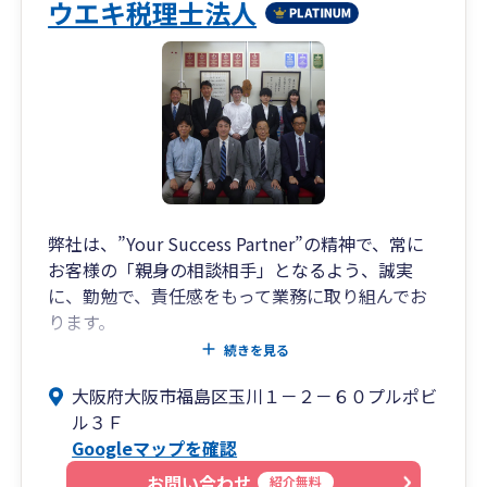
ウエキ税理士法人
弊社は、”Your Success Partner”の精神で、常に
お客様の「親身の相談相手」となるよう、誠実
に、勤勉で、責任感をもって業務に取り組んでお
ります。
弊社の職員の名刺には、この”Your Success
続きを見る
Partner”の文字を刻んでおります。名刺をお渡し
大阪府大阪市福島区玉川１－２－６０プルポビ
したその瞬間からより良きパートナーとしての時
ル３Ｆ
間を大切にしてまいります。
Googleマップを確認
記帳指導→監査→経営助言→税務申告という一連
の流れの中で、どの段階からでもご支援させてい
お問い合わせ
紹介無料