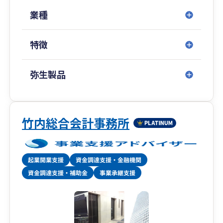
が、中小企業向けに税務サービスを展開する稀有
な税理士法人です。
業種
特に「資金調達」「創業支援」「クラウド会計導
特徴
入支援」「大企業の税務顧問」などを得意として
おり、中でも資金調達は、社会保険労務士法人併
設のため、融資や補助金から助成金までワンスト
弥生製品
ップで対応いたします。
税務顧問や会社設立はもちろん、税務調査対策や
相続対策、事業承継などの特殊業務まで、経営に
竹内総合会計事務所
関わることであれば何でもお気軽にご相談くださ
い。