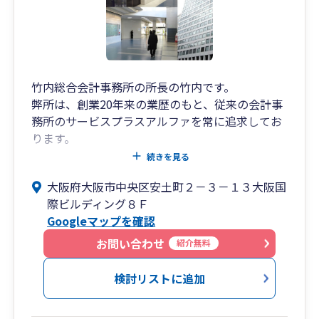
竹内総合会計事務所の所長の竹内です。
弊所は、創業20年来の業歴のもと、従来の会計事
務所のサービスプラスアルファを常に追求してお
ります。
所内には、税理士、中小企業診断士、行政書士、
続きを見る
社会保険労務士の専門家が在籍しており、中小企
大阪府大阪市中央区安土町２－３－１３大阪国
業者様に対し、経営のワンストップサービスの提
際ビルディング８Ｆ
供を心掛けて、スタッフ全員が日々研鑽を積んで
Googleマップを確認
おります。
ぜひ、一度ご相談にお越しくださいませ。
お問い合わせ
紹介無料
検討リストに追加