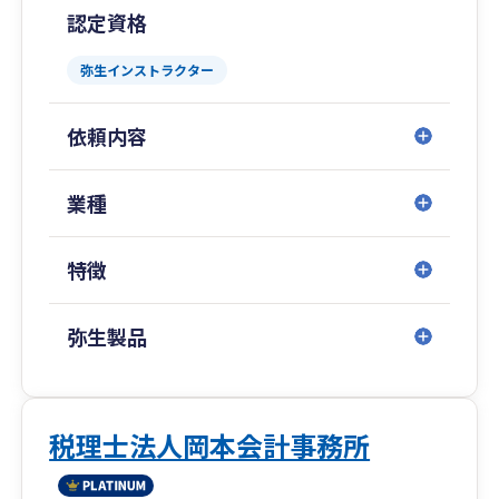
■【全国14拠点】※オンラインの場合は全国対応
認定資格
東京都（池袋）／神奈川県（横浜）／山梨県（甲
弥生インストラクター
府）／大阪府／
広島県／山口県（周南）／福岡県（博多・北九
依頼内容
州）／佐賀県／
長崎県／埼玉県（川越）／千葉県／愛知県（名古
業種
屋）／沖縄県（那覇）
■専門著書やセミナー講演等多数
特徴
金融機関をはじめ、各業界で相続や事業承継に関
弥生製品
するセミナー講演実績も多数ございます。
また、著書はAmazon税法部門で1位を獲得する
等、高い専門性を誇ります。
税理士法人岡本会計事務所