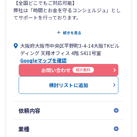
【全国どこでもご対応可能】
弊社は「時間とお金を守るコンシェルジュ」とし
てサポートを行っております。
税務相談・税務業務は当然とし、
続きを見る
電子帳簿保存や最新ツール等をご紹介・導入支援
大阪府大阪市中央区平野町3-4-14大阪TKビル
させていただき、会計資料の受け渡しやお客様の
ディング 天翔オフィス 4階 S411号室
事務作業の簡素化をし”時間”をサポート、
Googleマップを確認
長期的な事業計画、短期的な資金・利益計画を一
お問い合わせ
紹介無料
緒に作成し、融資や節税・補助金等をご案内
し”キャッシュフロー”をサポートいたします。
検討リストに追加
また、自社でコミュニケーション研修体制も整備
しており、お客様から話しやすい税理士としてサ
依頼内容
ポート可能です。
リモート面談も実施しているため、全国のお客様
業種
サポート可能となっております。