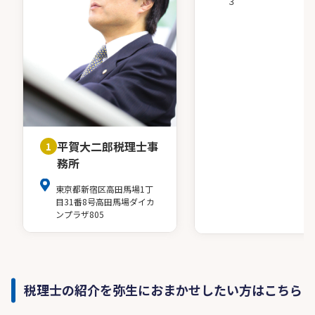
３
平賀大二郎税理士事
1
務所
東京都新宿区高田馬場1丁
目31番8号高田馬場ダイカ
ンプラザ805
税理士の紹介を弥生におまかせしたい方はこちら