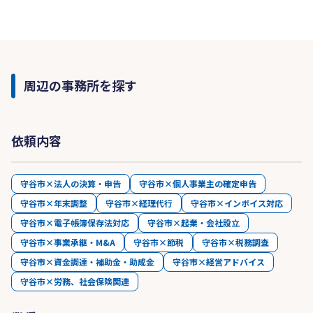
周辺の事務所を探す
依頼内容
守谷市×法人の決算・申告
守谷市×個人事業主の確定申告
守谷市×年末調整
守谷市×経理代行
守谷市×インボイス対応
守谷市×電子帳簿保存法対応
守谷市×起業・会社設立
守谷市×事業承継・M&A
守谷市×節税
守谷市×税務調査
守谷市×資金調達・補助金・助成金
守谷市×経営アドバイス
守谷市×労務、社会保険関連