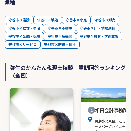
業種
守谷市×建設
守谷市×製造
守谷市×小売
守谷市×卸売
守谷市×飲食・宿泊
守谷市×不動産
守谷市×IT・情報通信
守谷市×金融・保険
守谷市×理美容
守谷市×教育・学術支援
守谷市×サービス
守谷市×医療・福祉
弥生のかんたん税理士相談 質問回答ランキング
（全国）
相田会計事務所
2
東京都文京区千石３－
－５パークハイム千石