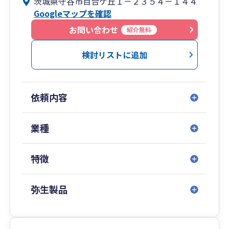
茨城県守谷市百合ケ丘１－２３５４－１４４
って担当しております。
Googleマップを確認
法人や個人の税務顧問のほか、事業承継の相談や
お問い合わせ
紹介無料
相続対策なども多数手がけております。
検討リストに追加
また、記帳、経理、申告のほかITツールの導入や
販売促進、事業承継等のご相談にも幅広く対応が
可能です。
依頼内容
業種
特徴
弥生製品