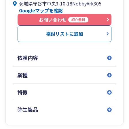
茨城県守谷市中央3-10-18NobbyArk305
担当となることもありません。責任をもって継続
Googleマップを確認
的にお客様をサポートいたします。
・将来の業績を予測したシミュレーション表を作
お問い合わせ
紹介無料
成し、 決算数値の予測や資金繰りのアドバイスな
ど、先を見据えた経営ができるようサポートいた
検討リストに追加
します。
・これから起業・開業を予定されている方をサポ
ートしておりますので、ぜひ起業・開業する前に
依頼内容
ご相談ください。
・元銀行員の経験を活かし、銀行借入のご相談や
銀行に提出が必要な試算表の作成など、銀行から
業種
の借入がスムーズに進むようにサポートいたしま
す。
特徴
・黒字倒産を未然に防ぐために、貸借対照表や損
益計算書の内容だけではなく、キャッシュフロー
を重視したアドバイスを行っております。
弥生製品
お問い合わせお待ちしております。