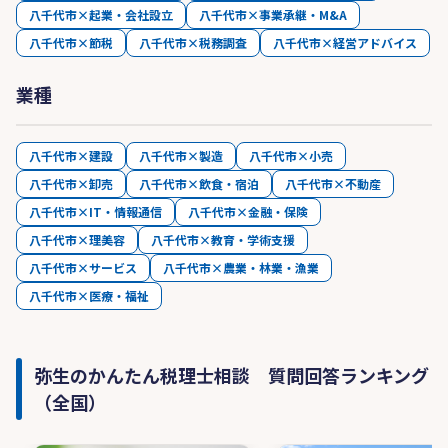
八千代市×起業・会社設立
八千代市×事業承継・M&A
八千代市×節税
八千代市×税務調査
八千代市×経営アドバイス
業種
八千代市×建設
八千代市×製造
八千代市×小売
八千代市×卸売
八千代市×飲食・宿泊
八千代市×不動産
八千代市×IT・情報通信
八千代市×金融・保険
八千代市×理美容
八千代市×教育・学術支援
八千代市×サービス
八千代市×農業・林業・漁業
八千代市×医療・福祉
弥生のかんたん税理士相談 質問回答ランキング
（全国）