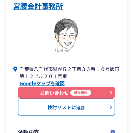
業、卸売業、小売業、飲食業、美容理容業、不動
宮腰会計事務所
産業、ソフト開発業等幅広く経験してきました。
企業規模は1000万円から上場企業まで対応可能で
す。
アピールポイント
素早く、丁寧に対応いたします。
長期的に事業が拡大できるようにご支援いたしま
す。
税金の節税はもちろん、経理事務、経営管理の効
千葉県八千代市緑が丘２丁目３３番１０号飯田
率化もご提案いたします。
第１２ビル２０１号室
大規模法人での経理業務を得意としており、決算
Googleマップを確認
早期化、経理業務効率化、マニュアル化、組織化
お問い合わせ
紹介無料
などの経営実務でも貢献できる。
検討リストに追加
依頼内容