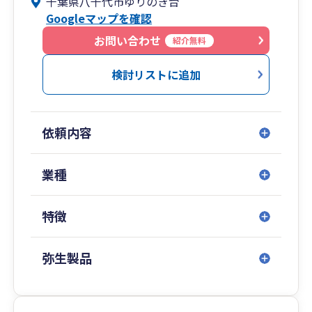
千葉県八千代市ゆりのき台
や税務決算申告、税務調査対応など幅広く企業の
Googleマップを確認
経理業務を約30年経験してきました。また、製造
業、建設業を始めとした多岐にわたる業種で法人
お問い合わせ
紹介無料
税、消費税等もメインに対応しています。素早
く、丁寧な対応を心がけ、長期的な事業の拡大を
検討リストに追加
支援し、節税はもちろん、経理事務、経営管理の
効率化のご提案もいたします。大規模法人での経
理業務を得意とし、決算早期化や経理業務の効率
依頼内容
化、マニュアル化、組織化などの経営実務でも貢
献可能です。
業種
これまでの実績
化学メーカー、住設メーカー、建設業の経理部門
特徴
で企業の経理業務を約３０年行ってきました。経
理業務としては金商法決算、税務決算、税務調査
対応、予算管理、原価計算、原価管理、資金繰り
弥生製品
の経理実務を経験してきました。会計事務所は５
年超の経験を有しており、法人税等、消費税等を
メインに行ってきました。業種は製造業、建設