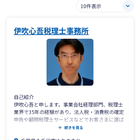
伊吹心吾税理士事務所
自己紹介
伊吹心吾と申します。事業会社経理部門、税理士
業界で35年の経験があり、法人税・消費税の確定
申告や顧問税理士サービスなどでお客さまに選ば
れています。実績としましては、化学メーカーや
続きを見る
住設メーカー、建設業の経理部門で、金商法決算