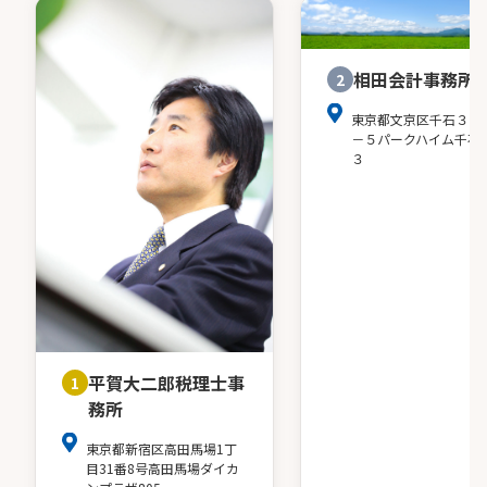
相田会計事務所
2
東京都文京区千石３－
－５パークハイム千石
３
平賀大二郎税理士事
1
務所
東京都新宿区高田馬場1丁
目31番8号高田馬場ダイカ