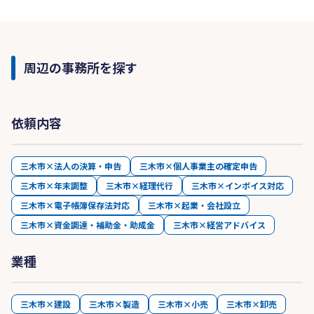
周辺の事務所を探す
依頼内容
三木市×法人の決算・申告
三木市×個人事業主の確定申告
三木市×年末調整
三木市×経理代行
三木市×インボイス対応
三木市×電子帳簿保存法対応
三木市×起業・会社設立
三木市×資金調達・補助金・助成金
三木市×経営アドバイス
業種
三木市×建設
三木市×製造
三木市×小売
三木市×卸売