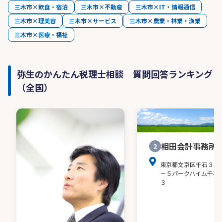
三木市×飲食・宿泊
三木市×不動産
三木市×IT・情報通信
三木市×理美容
三木市×サービス
三木市×農業・林業・漁業
三木市×医療・福祉
弥生のかんたん税理士相談 質問回答ランキング
（全国）
相田会計事務所
2
東京都文京区千石３－
－５パークハイム千石
３