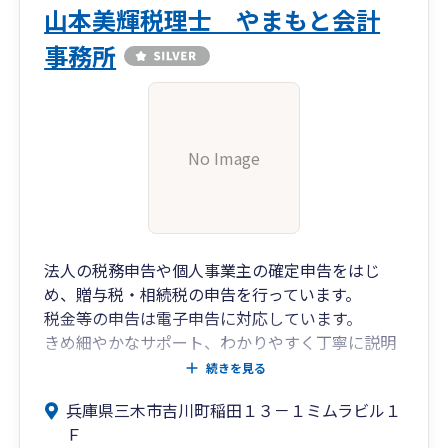
山本美輝税理士 やまもと会計
事務所
No Image
法人の税務申告や個人事業主の確定申告をはじ
め、贈与税・相続税の申告を行っています。
税金等の申告は電子申告に対応しています。
きめ細やかなサポート、わかりやすく丁寧に説明
することを心がけています。
続きを見る
当事務所は経営革新等支援機関の認定を受けてお
兵庫県三木市吉川町稲田１３－１ミムラビル１
ります。
Ｆ
ファイナンシャルプランナー1級技能士が常時在