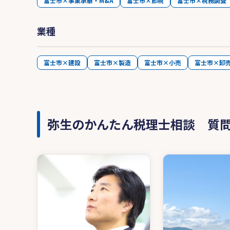
富士市×事業承継・M&A
富士市×節税
富士市×税務調査
業種
富士市×建設
富士市×製造
富士市×小売
富士市×卸
弥生のかんたん税理士相談 質