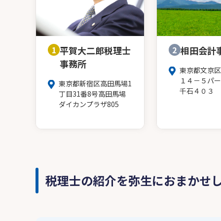
1
平賀大二郎税理士
2
相田会計
事務所
東京都文京区
１４－５パー
東京都新宿区高田馬場1
千石４０３
丁目31番8号高田馬場
ダイカンプラザ805
税理士の紹介を弥生におまかせ