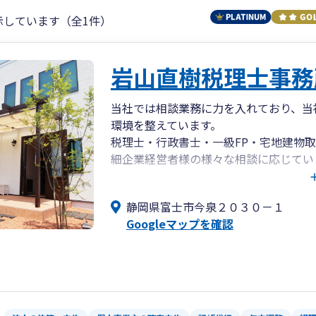
示しています（全1件）
岩山直樹税理士事務
当社では相談業務に力を入れており、当
環境を整えています。
税理士・行政書士・一級FP・宅地建物
細企業経営者様の様々な相談に応じてい
また当社は零細企業の経営支援サービス
代行業務」を拡大している税理士事務所
静岡県富士市今泉２０３０－１
もちろん自計化にも対応しており、弥生
Googleマップを確認
す。