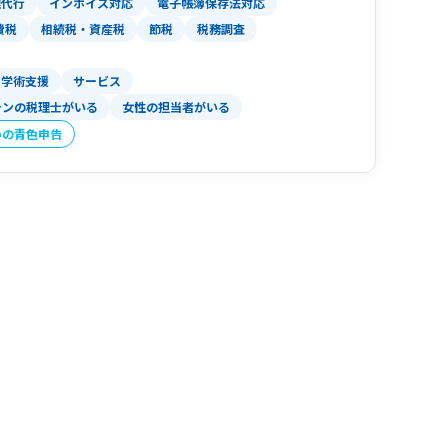
理代行
インボイス対応
電子帳簿保存法対応
費税
相続税・資産税
節税
税務調査
・学術支援
サービス
ランの税理士がいる
女性の担当者がいる
いの青色申告