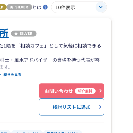
とは
所
社1階を「相談カフェ」として気軽に相談できる
取引士・風水アドバイザーの資格を持つ代表が零
ます。
に特化し、最近では少なくなってきている「記帳
続きを見る
です。
会計オンラインまたはクラウドにて対応可能で
お問い合わせ
紹介無料
検討リストに追加