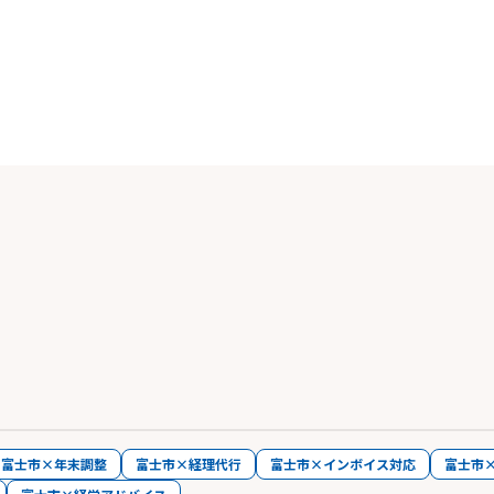
富士市×年末調整
富士市×経理代行
富士市×インボイス対応
富士市