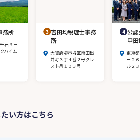
事務所
3
吉田均税理士事務
4
公認
所
甲田
千石３－
クハイム
大阪府堺市堺区南田出
東京都
井町３丁４番２号クレ
－２６
スト泉１０３号
ル２３
したい方はこちら