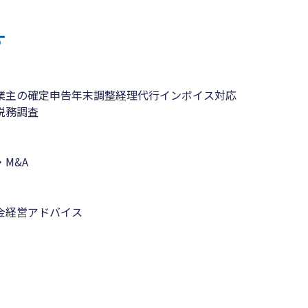
す
業主の確定申告
年末調整
経理代行
インボイス対応
税務調査
M&A
金
経営アドバイス