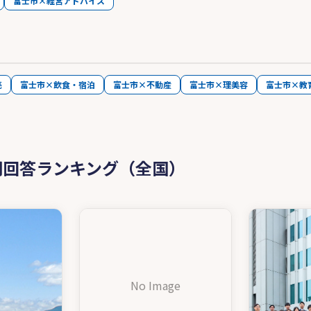
富士市×経営アドバイス
売
富士市×飲食・宿泊
富士市×不動産
富士市×理美容
富士市×教
問回答ランキング（全国）
No Image