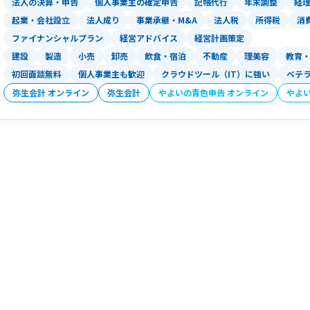
法人の決算・申告
個人事業主の確定申告
記帳代行
年末調整
経
起業・会社設立
法人成り
事業承継・M&A
法人税
所得税
消
ファイナンシャルプラン
経営アドバイス
経営計画策定
建設
製造
小売
卸売
飲食・宿泊
不動産
理美容
教育
初回面談無料
個人事業主も歓迎
クラウドツール（IT）に強い
ベテ
弥生会計 オンライン
弥生会計
やよいの青色申告 オンライン
やよ