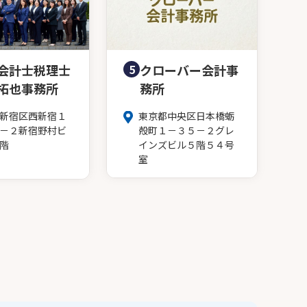
会計士税理士
5
クローバー会計事
拓也事務所
務所
新宿区西新宿１
東京都中央区日本橋蛎
－２新宿野村ビ
殻町１－３５－２グレ
階
インズビル５階５４号
室