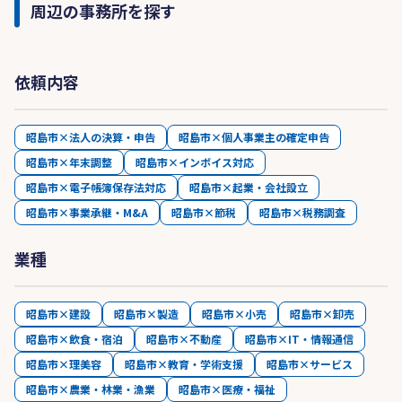
周辺の事務所を探す
依頼内容
昭島市×法人の決算・申告
昭島市×個人事業主の確定申告
昭島市×年末調整
昭島市×インボイス対応
昭島市×電子帳簿保存法対応
昭島市×起業・会社設立
昭島市×事業承継・M&A
昭島市×節税
昭島市×税務調査
業種
昭島市×建設
昭島市×製造
昭島市×小売
昭島市×卸売
昭島市×飲食・宿泊
昭島市×不動産
昭島市×IT・情報通信
昭島市×理美容
昭島市×教育・学術支援
昭島市×サービス
昭島市×農業・林業・漁業
昭島市×医療・福祉