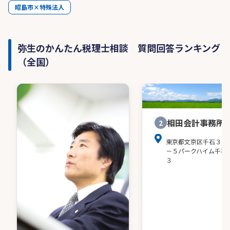
昭島市×特殊法人
弥生のかんたん税理士相談 質問回答ランキング
（全国）
相田会計事務所
2
東京都文京区千石３－
－５パークハイム千石
３