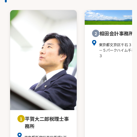
相田会計事務所
2
東京都文京区千石３－
－５パークハイム千石
３
平賀大二郎税理士事
1
務所