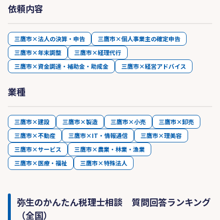
依頼内容
三鷹市×法人の決算・申告
三鷹市×個人事業主の確定申告
三鷹市×年末調整
三鷹市×経理代行
三鷹市×資金調達・補助金・助成金
三鷹市×経営アドバイス
業種
三鷹市×建設
三鷹市×製造
三鷹市×小売
三鷹市×卸売
三鷹市×不動産
三鷹市×IT・情報通信
三鷹市×理美容
三鷹市×サービス
三鷹市×農業・林業・漁業
三鷹市×医療・福祉
三鷹市×特殊法人
弥生のかんたん税理士相談 質問回答ランキング
（全国）