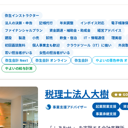
新規開業・法人成りの方に向けては、会
司法書士と提携し、会社設立にかかる初
弥生インストラクター
意しています。
法人の決算・申告
記帳代行
年末調整
インボイス対応
電子帳簿
ぜひお気軽にご相談ください。
ファイナンシャルプラン
資金調達・補助金・助成金
経営アドバイス
建設
製造
小売
卸売
飲食・宿泊
IT・情報通信
理美容
初回面談無料
個人事業主も歓迎
クラウドツール（IT）に強い
外貨
若い担当者がいる
女性の担当者がいる
弥生会計 Next
弥生会計 オンライン
弥生会計
やよいの青色申告 
やよいの給与計算
税理士法人大樹
- 「 しあわせ 」 を実現する会計事務所 -