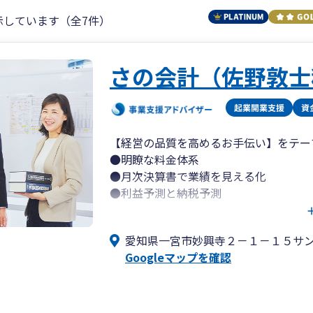
示しています（全7件）
さの会計（佐野敦士
【経営の品質を高めるお手伝い】をテー
●明瞭な料金体系
●月次決算書で業績を見える化
●利益予測と納税予測
税理士の基本業務はもちろんのこと、こ
愛知県一宮市妙興寺２－１－１５サ
ております。
Googleマップを確認
料金はお客様の年商と面談回数により決
料金プランの詳細はさの会計の公式HP
補助金の申請等、経営革新等支援機関と