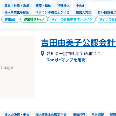
農業・林業・漁業
医療・福祉
特殊法人
その他
個人事業主も歓迎
ベテランの税理士がいる
輸出入対応
若い担当者
弥生会計
弥生給与 Next
やよいの青色申告 オンライン
やよいの青
吉田由美子公認会計
愛知県一宮市明地字鞆浦14-2
Googleマップを確認
 Image
法人の決算・申告
個人事業主の確定申告
記帳代行
年末調整
経