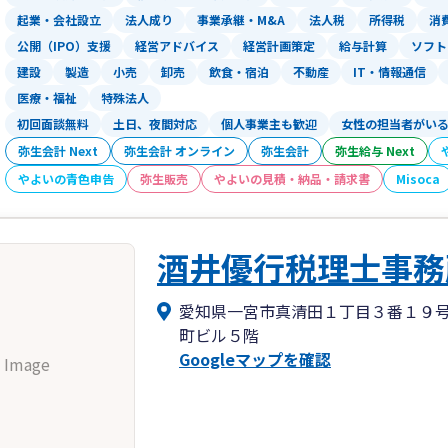
起業・会社設立
法人成り
事業承継・M&A
法人税
所得税
消
公開（IPO）支援
経営アドバイス
経営計画策定
給与計算
ソフト
建設
製造
小売
卸売
飲食・宿泊
不動産
IT・情報通信
医療・福祉
特殊法人
初回面談無料
土日、夜間対応
個人事業主も歓迎
女性の担当者がい
弥生会計 Next
弥生会計 オンライン
弥生会計
弥生給与 Next
やよいの青色申告
弥生販売
やよいの見積・納品・請求書
Misoca
酒井優行税理士事務
愛知県一宮市真清田１丁目３番１９
町ビル５階
Googleマップを確認
 Image