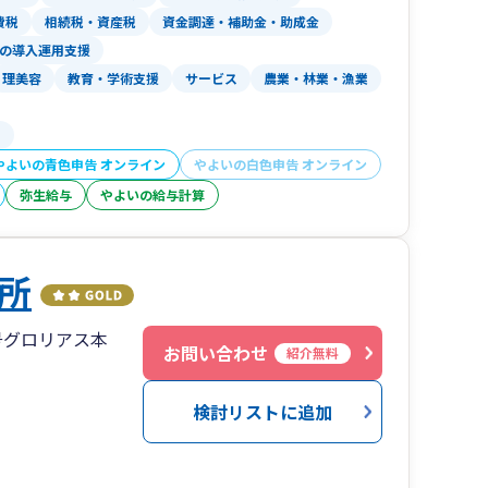
費税
相続税・資産税
資金調達・補助金・助成金
の導入運用支援
理美容
教育・学術支援
サービス
農業・林業・漁業
る
やよいの青色申告 オンライン
やよいの白色申告 オンライン
弥生給与
やよいの給与計算
所
号グロリアス本
お問い合わせ
紹介無料
検討リストに追加