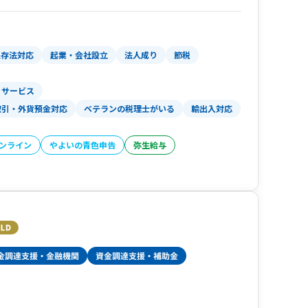
社設立サービスも行っております。
期費用はさの会計が負担する応援サービスもご用
保存法対応
起業・会社設立
法人成り
節税
サービス
取引・外貨預金対応
ベテランの税理士がいる
輸出入対応
オンライン
やよいの青色申告
弥生給与