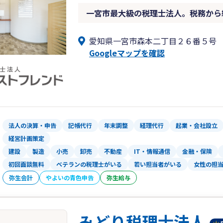
一宮市最大級の税理士法人。税務から
愛知県一宮市森本二丁目２６番５号
Googleマップを確認
法人の決算・申告
記帳代行
年末調整
経理代行
起業・会社設立
経営計画策定
建設
製造
小売
卸売
不動産
IT・情報通信
金融・保険
初回面談無料
ベテランの税理士がいる
若い担当者がいる
女性の担
弥生会計
やよいの青色申告
弥生給与
みどり税理士法人