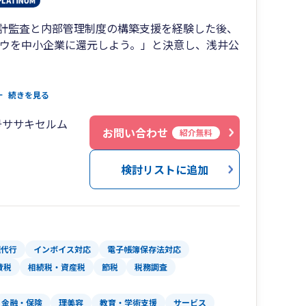
計監査と内部管理制度の構築支援を経験した後、
ハウを中小企業に還元しよう。」と決意し、浅井公
士事務所と中川公認会計士事務所が合併して「みど
続きを見る
の経営理念は、「中小企業の安定的な発展のため
号ササキセルム
ティングサービスを提供すること」です。
お問い合わせ
紹介無料
が人をリラックスさせるように、当法人もお客様
検討リストに追加
足のいただくご対応をさせていただく思いが込め
ちろんのこと、常時10種類以上のフリードリンク
な明るいお部屋でお客様をお待ちしております。
清史
理代行
インボイス対応
電子帳簿保存法対応
費税
相続税・資産税
節税
税務調査
金融・保険
理美容
教育・学術支援
サービス