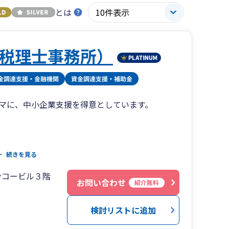
とは
税理士事務所）
マに、中小企業支援を得意としています。
続きを見る
の3つの特長から多くのお客様にご支持いただい
ンコービル３階
お問い合わせ
紹介無料
まります。
より、ご確認いただけます。
検討リストに追加
してのサポートも積極的に行っております。