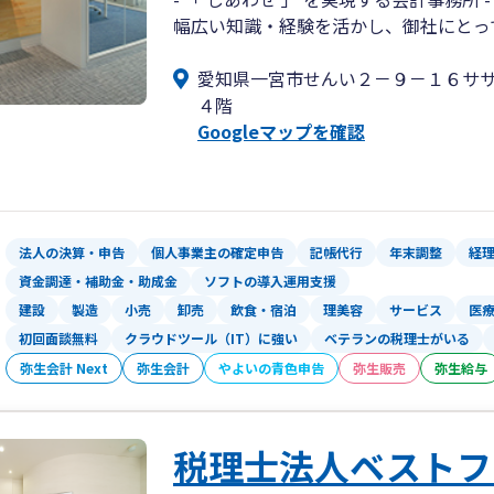
幅広い知識・経験を活かし、御社にとって
愛知県一宮市せんい２－９－１６サ
４階
Googleマップを確認
法人の決算・申告
個人事業主の確定申告
記帳代行
年末調整
経
資金調達・補助金・助成金
ソフトの導入運用支援
建設
製造
小売
卸売
飲食・宿泊
理美容
サービス
医
初回面談無料
クラウドツール（IT）に強い
ベテランの税理士がいる
弥生会計 Next
弥生会計
やよいの青色申告
弥生販売
弥生給与
税理士法人ベストフ