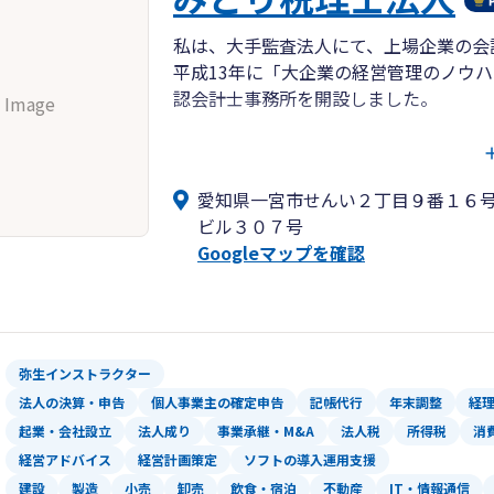
私は、大手監査法人にて、上場企業の会
平成13年に「大企業の経営管理のノウ
認会計士事務所を開設しました。
 Image
その後、平成30年5月に浅井公認会計
り税理士法人」が誕生しました。当法人
愛知県一宮市せんい２丁目９番１６
に、質の高い会計＆税務＆経営コンサル
ビル３０７号
Googleマップを確認
みどり税理士法人の名前の由来は、植物
にリラックスしていただいた上で、ご満
られています。当法人はコロナ対策はも
をそろえ、十分な機械換気も行い、清潔
弥生インストラクター
代表社員 公認会計士・税理士 浅井 
法人の決算・申告
個人事業主の確定申告
記帳代行
年末調整
経
起業・会社設立
法人成り
事業承継・M&A
法人税
所得税
消
経営アドバイス
経営計画策定
ソフトの導入運用支援
建設
製造
小売
卸売
飲食・宿泊
不動産
IT・情報通信