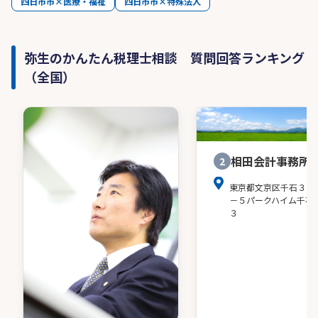
四日市市×医療・福祉
四日市市×特殊法人
弥生のかんたん税理士相談 質問回答ランキング
（全国）
相田会計事務所
2
東京都文京区千石３－
－５パークハイム千石
３