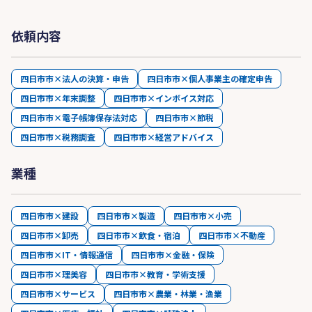
依頼内容
四日市市×法人の決算・申告
四日市市×個人事業主の確定申告
四日市市×年末調整
四日市市×インボイス対応
四日市市×電子帳簿保存法対応
四日市市×節税
四日市市×税務調査
四日市市×経営アドバイス
業種
四日市市×建設
四日市市×製造
四日市市×小売
四日市市×卸売
四日市市×飲食・宿泊
四日市市×不動産
四日市市×IT・情報通信
四日市市×金融・保険
四日市市×理美容
四日市市×教育・学術支援
四日市市×サービス
四日市市×農業・林業・漁業