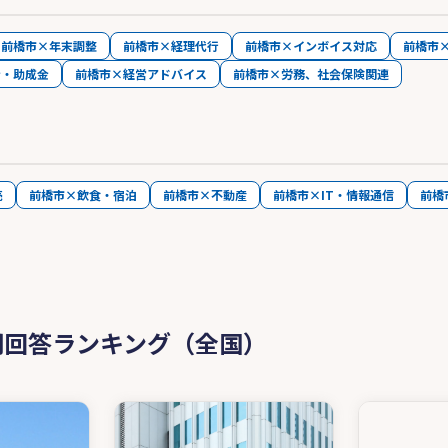
前橋市×年末調整
前橋市×経理代行
前橋市×インボイス対応
前橋市
金・助成金
前橋市×経営アドバイス
前橋市×労務、社会保険関連
売
前橋市×飲食・宿泊
前橋市×不動産
前橋市×IT・情報通信
前橋
問回答ランキング（全国）