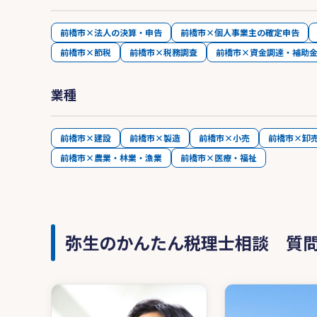
前橋市×法人の決算・申告
前橋市×個人事業主の確定申告
前橋市×節税
前橋市×税務調査
前橋市×資金調達・補助
業種
前橋市×建設
前橋市×製造
前橋市×小売
前橋市×卸
前橋市×農業・林業・漁業
前橋市×医療・福祉
弥生のかんたん税理士相談 質