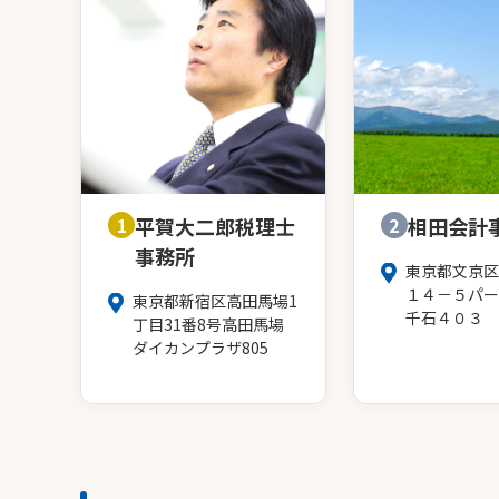
1
平賀大二郎税理士
2
相田会計
事務所
東京都文京区
１４－５パー
東京都新宿区高田馬場1
千石４０３
丁目31番8号高田馬場
ダイカンプラザ805