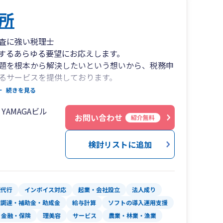
所
査に強い税理士
するあらゆる要望にお応えします。
題を根本から解決したいという想いから、税務申
るサービスを提供しております。
年後を見据えたトータルサポートが弊社のモット
続きを見る
AMAGAビル
ことにフォーカスし、利益を減らすのではなく、
お問い合わせ
紹介無料
。
企業の明るい未来を創るために活動します。
検討リストに追加
してより良い信頼関係を築けるよう努力してまい
チームワークを高める風土づくりに努めます。
企業の明るい未来を創るために貢献してまいりま
理代行
インボイス対応
起業・会社設立
法人成り
金調達・補助金・助成金
給与計算
ソフトの導入運用支援
金融・保険
理美容
サービス
農業・林業・漁業