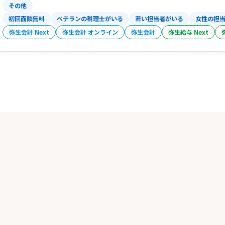
その他
初回面談無料
ベテランの税理士がいる
若い担当者がいる
女性の担
弥生会計 Next
弥生会計 オンライン
弥生会計
弥生給与 Next