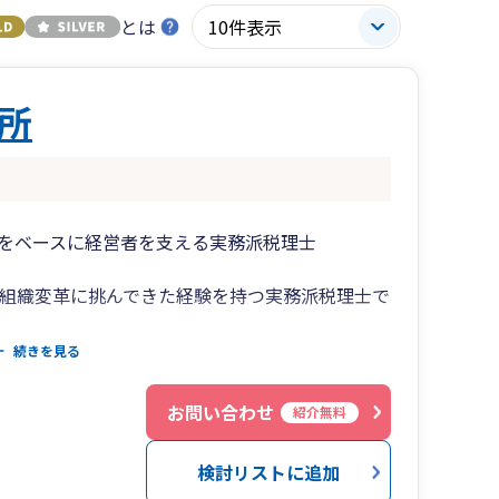
とは
所
をベースに経営者を支える実務派税理士
と組織変革に挑んできた経験を持つ実務派税理士で
と考えるのは、過去の数字ではなく「未来を予測
続きを見る
行役員・部長の視点と持ち前のフットワークで、
お問い合わせ
紹介無料
しするパートナーとして共に歩みます。
検討リストに追加