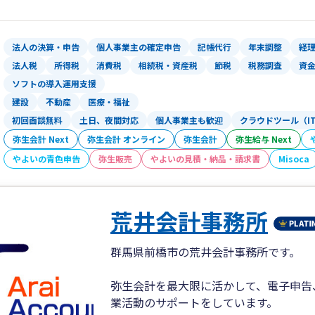
法人の決算・申告
個人事業主の確定申告
記帳代行
年末調整
経
法人税
所得税
消費税
相続税・資産税
節税
税務調査
資
ソフトの導入運用支援
建設
不動産
医療・福祉
初回面談無料
土日、夜間対応
個人事業主も歓迎
クラウドツール（I
弥生会計 Next
弥生会計 オンライン
弥生会計
弥生給与 Next
やよいの青色申告
弥生販売
やよいの見積・納品・請求書
Misoca
荒井会計事務所
群馬県前橋市の荒井会計事務所です。
弥生会計を最大限に活かして、電子申告
業活動のサポートをしています。