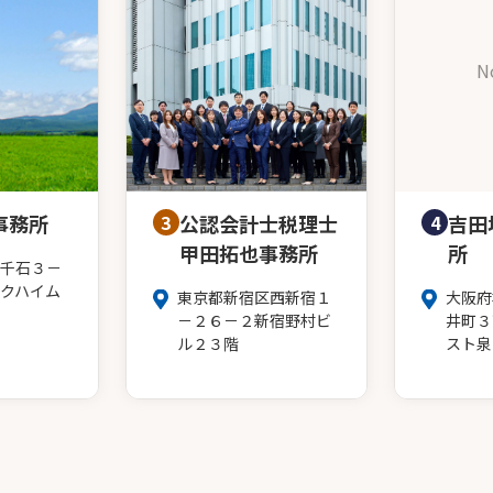
N
事務所
3
公認会計士税理士
4
吉田
甲田拓也事務所
所
千石３－
クハイム
東京都新宿区西新宿１
大阪府
－２６－２新宿野村ビ
井町３
ル２３階
スト泉