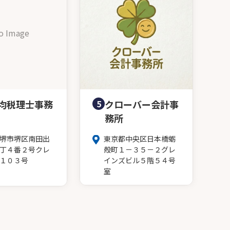
o Image
均税理士事務
5
クローバー会計事
務所
堺市堺区南田出
東京都中央区日本橋蛎
丁４番２号クレ
殻町１－３５－２グレ
１０３号
インズビル５階５４号
室