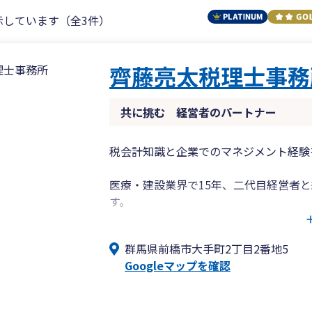
示しています（全3件）
齊藤亮太税理士事務
共に挑む 経営者のパートナー
税会計知識と企業でのマネジメント経験
医療・建設業界で15年、二代目経営者
す。
変化の激しい経済環境において私が重要
し、次の一手を打つための数字」です。
群馬県前橋市大手町2丁目2番地5
会社が抱えるあらゆる課題に対して、執
Googleマップを確認
経営者の孤独な決断を支え、挑戦を後押
（平日夜間・土日 対応可）