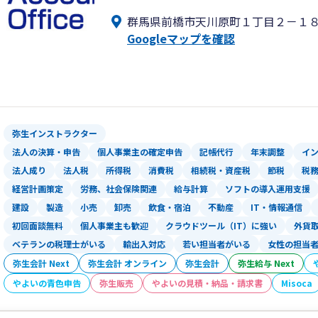
群馬県前橋市天川原町１丁目２－１
Googleマップを確認
弥生インストラクター
法人の決算・申告
個人事業主の確定申告
記帳代行
年末調整
イ
法人成り
法人税
所得税
消費税
相続税・資産税
節税
税
経営計画策定
労務、社会保険関連
給与計算
ソフトの導入運用支援
建設
製造
小売
卸売
飲食・宿泊
不動産
IT・情報通信
初回面談無料
個人事業主も歓迎
クラウドツール（IT）に強い
外貨
ベテランの税理士がいる
輸出入対応
若い担当者がいる
女性の担当
弥生会計 Next
弥生会計 オンライン
弥生会計
弥生給与 Next
やよいの青色申告
弥生販売
やよいの見積・納品・請求書
Misoca