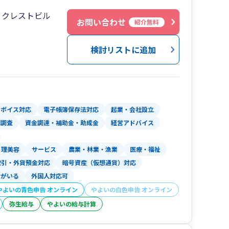
８クレストビル
お問い合わせ
紹介無料
検討リストに追加
ンボイス対応
電子帳簿保存法対応
起業・会社設立
務調査
資金調達・補助金・助成金
経営アドバイス
理美容
サービス
農業・林業・漁業
医療・福祉
取引・外貨預金対応
暗号資産（仮想通貨）対応
者がいる
外国人対応可
やよいの青色申告 オンライン
やよいの白色申告 オンライン
弥生給与
やよいの給与計算