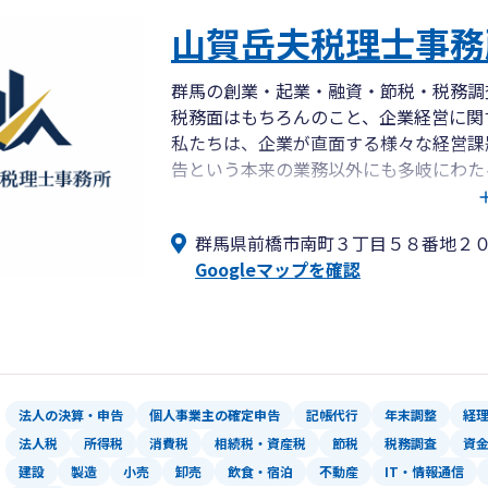
山賀岳夫税理士事務
群馬の創業・起業・融資・節税・税務調
税務面はもちろんのこと、企業経営に関
私たちは、企業が直面する様々な経営課
告という本来の業務以外にも多岐にわた
企業と経営者様の３年後・５年後・１０
ーです。
群馬県前橋市南町３丁目５８番地２０Y
私たちは、お客さまが本当に求めている
Googleマップを確認
増やすことによって貢献してまいります
ただ税務申告書を作るのではなく、中小
お客様に寄り添い、企業として、個人と
ります。
従業員の心身の健康を大切にし、個人・
地域に根差した身近な存在となり、中小
法人の決算・申告
個人事業主の確定申告
記帳代行
年末調整
経
す。
法人税
所得税
消費税
相続税・資産税
節税
税務調査
資
建設
製造
小売
卸売
飲食・宿泊
不動産
IT・情報通信