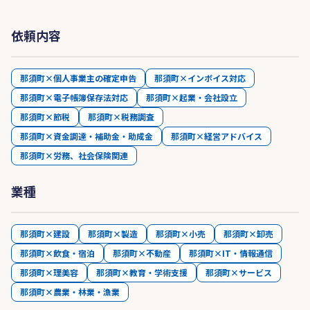
依頼内容
那須町×個人事業主の確定申告
那須町×インボイス対応
那須町×電子帳簿保存法対応
那須町×起業・会社設立
那須町×節税
那須町×税務調査
那須町×資金調達・補助金・助成金
那須町×経営アドバイス
那須町×労務、社会保険関連
業種
那須町×建設
那須町×製造
那須町×小売
那須町×卸売
那須町×飲食・宿泊
那須町×不動産
那須町×IT・情報通信
那須町×理美容
那須町×教育・学術支援
那須町×サービス
那須町×農業・林業・漁業