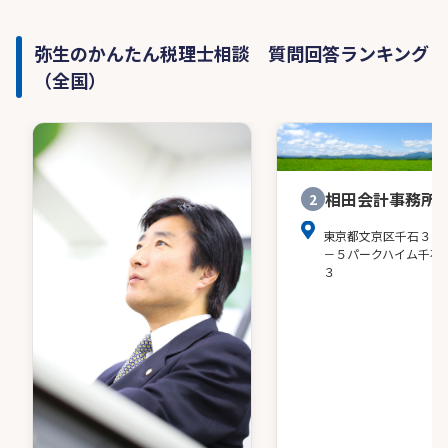
弥生のかんたん税理士相談 質問回答ランキング
（全国）
相田会計事務所
2
東京都文京区千石３－
－５パークハイム千石
３