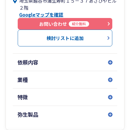
埼玉県越谷市蒲生寿町１５－３７あさひやビル
して頂きたいという思いから
２階
弊所では煩わしい日々の経理処理の負担軽減をサ
Googleマップを確認
ポートしています。
お問い合わせ
紹介無料
2 不動産賃貸業・管理業・資産税業務に強い
不動産賃貸業・管理業を得意業種とし資産税業務
検討リストに追加
にも注力しております。
また、個人から法人成りも数多く手掛けておりま
す。
依頼内容
3 建設業に強い
建設業を得意業種の一つとしています。一人親方
業種
～中小規模法人まで幅広く対応し、法人成りや許
認可取得も提携士業と連携し素早く対応します。
特徴
4 金融機関を意識した決算書作成
金融機関から融資をスムーズに受けるためには格
弥生製品
付を意識した決算書が必須です。弊所では格付を
意識した決算書の作成をフォロー致します。