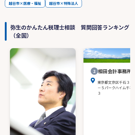
越谷市×医療・福祉
越谷市×特殊法人
弥生のかんたん税理士相談 質問回答ランキング
（全国）
相田会計事務所
2
東京都文京区千石３－
－５パークハイム千石
３