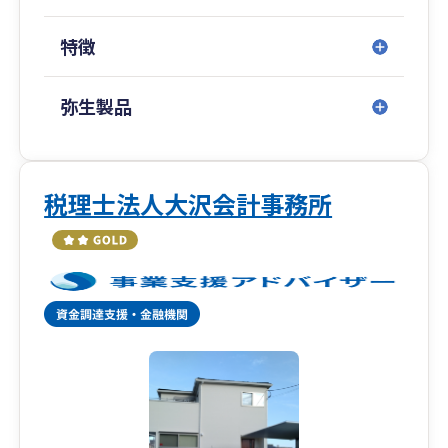
さらに、会社の成長と同様にご本人及びご家族の
特徴
未来も守らなければなりません。
当事務所は、ビジネススクールで経営学を修めた
弥生製品
ＭＢＡ税理士であることを活かし、利益拡大・資
金繰り・組織づくり・将来設計など、お客さまの
頭を日々悩ませる幅広い課題に対応し、節税の効
果を最大化するとともに節税以外の視点からも
税理士法人大沢会計事務所
「豊かさ」へアプローチします。
お客さまが「好きな仕事」「得意な仕事」へ没頭
できる環境を整えるためのサービスをご提供しま
す。