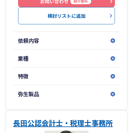
ラインにより全国対応可能ですので、物理的な距
お問い合わせ
紹介無料
離ではなく、相性が合うか、丁寧に説明してくれ
るか、料金は適正か、レスポンスは早いか、など
検討リストに追加
をポイントにご判断ください。
クリニック（医科・歯科）・飲食業・会社設立が
依頼内容
得意ですが、業種限定はしておりません。
ホームページにて、日々、税務情報なども発信し
業種
ておりますのでよろしければご覧ください。
特徴
弥生製品
長田公認会計士・税理士事務所