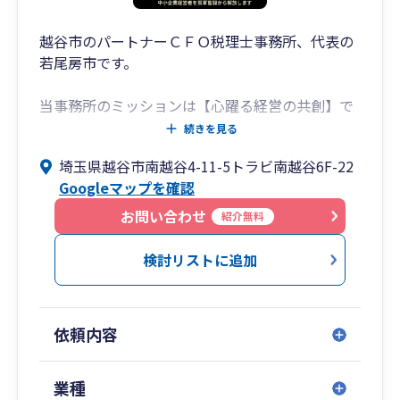
越谷市のパートナーＣＦＯ税理士事務所、代表の
若尾房市です。
当事務所のミッションは【心躍る経営の共創】で
す。
続きを見る
埼玉県越谷市南越谷4-11-5トラビ南越谷6F-22
税理士であるからには税の専門家としてお客様の
Googleマップを確認
節税の実現には努力を惜しみません。
しかし、経営において納税に関する悩みはほんの
お問い合わせ
紹介無料
一部分に過ぎないのではないでしょうか？
検討リストに追加
不確実性が高い経営環境で厳しい競争にさらされ
ている先行き不安、お金の流れがどんぶり勘定に
なっていることによる漠然とした資金繰り不安、
依頼内容
経営者と従業員との間の当事者意識の差からくる
歯がゆさなど、経営者が抱えるお悩みは多種多様
です。
業種