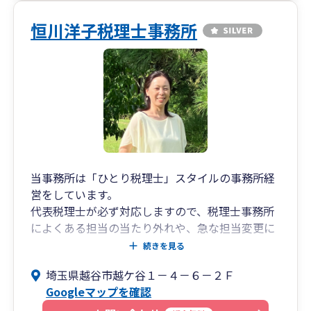
5 税務調査対応
恒川洋子税理士事務所
弊所では一般の税理士事務所が敬遠するスポット
での税務調査立ち会いを数多く対応しています。
そのため、どのような申告書が調査対象となりや
すいかを熟知しており、その経験値に基づき申告
書を作成しております。
当事務所は「ひとり税理士」スタイルの事務所経
営をしています。
代表税理士が必ず対応しますので、税理士事務所
によくある担当の当たり外れや、急な担当変更に
よりご迷惑をおかけすることはありませんので安
続きを見る
心してお任せください。
埼玉県越谷市越ケ谷１－４－６－２Ｆ
Googleマップを確認
また、埼玉県越谷市を拠点としておりますがオン