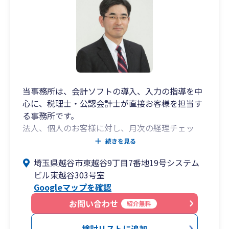
当事務所は、会計ソフトの導入、入力の指導を中
心に、税理士・公認会計士が直接お客様を担当す
る事務所です。
法人、個人のお客様に対し、月次の経理チェッ
ク、税務申告、税務相談、法人化の相談、確定申
続きを見る
告書の作成代行等を提供しています。クラウドサ
埼玉県越谷市東越谷9丁目7番地19号システム
ービスを活用して経理につながる業務フロー全般
ビル東越谷303号室
の効率化を支援します。
Googleマップを確認
昨今の情勢に鑑みて、補助金申請の代行、資金調
達支援、事業承継支援、M&Aまで順次サービスを
お問い合わせ
紹介無料
拡張していきます。
お客様のお困りごとをともに解決できるよう日々
検討リストに追加