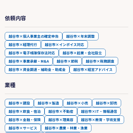
依頼内容
越谷市×個人事業主の確定申告
越谷市×年末調整
越谷市×経理代行
越谷市×インボイス対応
越谷市×電子帳簿保存法対応
越谷市×起業・会社設立
越谷市×事業承継・M&A
越谷市×節税
越谷市×税務調査
越谷市×資金調達・補助金・助成金
越谷市×経営アドバイス
業種
越谷市×建設
越谷市×製造
越谷市×小売
越谷市×卸売
越谷市×飲食・宿泊
越谷市×不動産
越谷市×IT・情報通信
越谷市×金融・保険
越谷市×理美容
越谷市×教育・学術支援
越谷市×サービス
越谷市×農業・林業・漁業