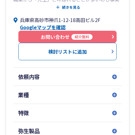
ですが、今だに慣れませんし違和感があります。
続きを見る
なぜなら、お客様から色々と教えてもらうことが
兵庫県高砂市神爪1-12-18高田ビル2F
たくさんありますし、お客様と税理士との関係は
Googleマップを確認
対等でなければならないと考えているからです。
お問い合わせ
紹介無料
当然ですが、税理士だからと言って何でも知って
いるわけではありません。
検討リストに追加
税理士＝「先生」となってしまうと、お互いが何
でも気軽に話し合えることが大切であるという、
依頼内容
私の考えからは大きくズレるカタチになってしま
うからです。
先生ではなく、税金についての良き相談相手で
業種
す。
どうか楽な気持ちで、安心してご相談ください。
特徴
弥生製品