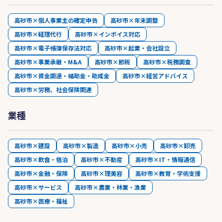
高砂市×個人事業主の確定申告
高砂市×年末調整
高砂市×経理代行
高砂市×インボイス対応
高砂市×電子帳簿保存法対応
高砂市×起業・会社設立
高砂市×事業承継・M&A
高砂市×節税
高砂市×税務調査
高砂市×資金調達・補助金・助成金
高砂市×経営アドバイス
高砂市×労務、社会保険関連
業種
高砂市×建設
高砂市×製造
高砂市×小売
高砂市×卸売
高砂市×飲食・宿泊
高砂市×不動産
高砂市×IT・情報通信
高砂市×金融・保険
高砂市×理美容
高砂市×教育・学術支援
高砂市×サービス
高砂市×農業・林業・漁業
高砂市×医療・福祉