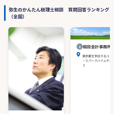
弥生のかんたん税理士相談 質問回答ランキング
（全国）
相田会計事務所
2
東京都文京区千石３－
－５パークハイム千石
３