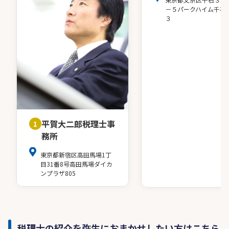
－５パークハイム千石
３
平賀大二郎税理士事
1
務所
東京都新宿区高田馬場1丁
目31番8号高田馬場ダイカ
ンプラザ805
税理士の紹介を弥生におまかせしたい方はこちら