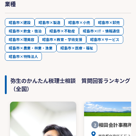
業種
昭島市×建設
昭島市×製造
昭島市×小売
昭島市×卸売
昭島市×飲食・宿泊
昭島市×不動産
昭島市×IT・情報通信
昭島市×理美容
昭島市×教育・学術支援
昭島市×サービス
昭島市×農業・林業・漁業
昭島市×医療・福祉
昭島市×特殊法人
弥生のかんたん税理士相談 質問回答ランキング
（全国）
相田会計事務所
2
東京都文京区千石３－