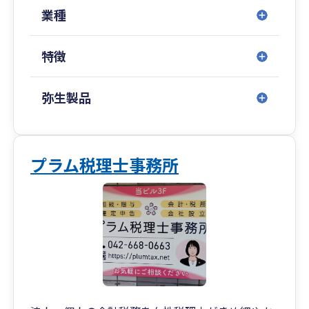
ル1Ｆ
業種
・北千住オフィス： 東京都足立区千住1-4-1 東
京芸術センター10階
特徴
・八王子オフィス： 東京都八王子市横山町9-11
小泉ビル４階
・横浜オフィス： 神奈川県横浜市西区みなとみら
弥生製品
い3-6-1 みなとみらいセンタービル19階
・沖縄オフィス： 沖縄県宜野湾市宇地泊1-7-20
レキオススクエア 2-D
プラム税理士事務所