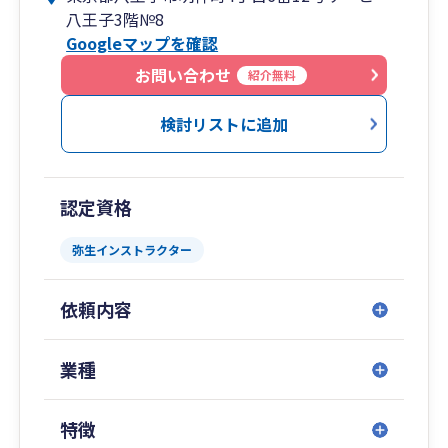
八王子3階№8
✅ 利益が出ているのに、お金が残らないのはな
Googleマップを確認
ぜ?
✅ 経営課題を解決していきたい
お問い合わせ
紹介無料
✅ 事業の土台をしっかり固めていきたい
事業規模の拡大を目指すかどうかに関わらず、事
検討リストに追加
業を大切にされている方を、私は全力でサポート
します！
認定資格
◆2025年11月に事務所を移転しました！
弥生インストラクター
このたび、レンタルオフィスから独立した専用
事務所へと移転いたしました。
依頼内容
来客スペースもしっかりとご用意いたしました
ので、ゆっくりとくつろぎながらご相談いただけ
る環境を整えております。相続税のご相談や、
業種
日々の会計・税務のお悩みなど、どのようなこと
でもお気軽にお話しください。
特徴
もちろん、オンラインでのサービス提供も変わ