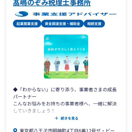
髙嶋のぞみ税理士事務所
◆「わからない」に寄り添う、事業者さまの成長
パートナー
こんなお悩みをお持ちの事業者様へ、一緒に解決
していきましょう！
✅ 経理を効率化したい、記帳を自社でできる体制
続きを見る
をつくりたい
東京都八王子市明神町4丁目6番12号ザ・ビー
✅ 決算書の数字から経営状況を理解したい