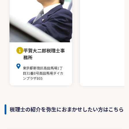
平賀大二郎税理士事
1
務所
東京都新宿区高田馬場1丁
目31番8号高田馬場ダイカ
ンプラザ805
税理士の紹介を弥生におまかせしたい方はこちら