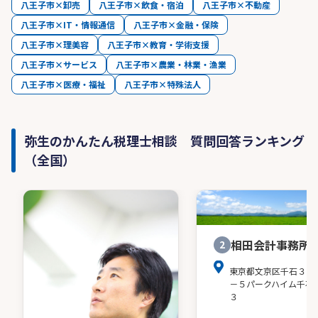
八王子市×卸売
八王子市×飲食・宿泊
八王子市×不動産
八王子市×IT・情報通信
八王子市×金融・保険
八王子市×理美容
八王子市×教育・学術支援
八王子市×サービス
八王子市×農業・林業・漁業
八王子市×医療・福祉
八王子市×特殊法人
弥生のかんたん税理士相談 質問回答ランキング
（全国）
相田会計事務所
2
東京都文京区千石３－
－５パークハイム千石
３