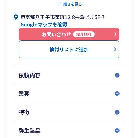
営に関するご相談をいたします。もちろん当事務
続きを見る
所へお越しいただくことも、ZOOMなどの非対面
東京都八王子市東町12-8長澤ビル5F-7
でのやり取りも可能です。
Googleマップを確認
お客様が抱えている悩みや問題等をお気軽にお話
お問い合わせ
紹介無料
しください。税務・会計の面からアドバイスやサ
ポートをさせて頂きます。
検討リストに追加
依頼内容
業種
特徴
弥生製品