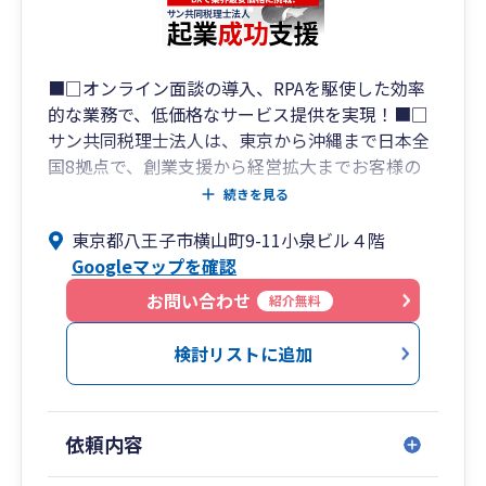
■□オンライン面談の導入、RPAを駆使した効率
的な業務で、低価格なサービス提供を実現！■□
サン共同税理士法人は、東京から沖縄まで日本全
国8拠点で、創業支援から経営拡大までお客様の
あらゆるニーズに対応した幅広いサービスを提供
続きを見る
する総合会計事務所です。
東京都八王子市横山町9-11小泉ビル４階
税務申告、記帳代行のみならず社会保険労務士・
Googleマップを確認
行政書士・司法書士と連携し、創業時の資金調達
支援から、節税財務支援、経理代行、そして経営
お問い合わせ
紹介無料
拡大、IPO支援までワンストップサービスを提供
しています。
検討リストに追加
【サン共同税理士法人 拠点一覧】
・青山オフィス： 東京都港区南青山1-1-1 新青
依頼内容
山ビル東館15階
・板橋オフィス： 東京都板橋区氷川町26-5 栄ビ