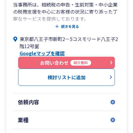
⇒【経営支援クラウドbixid】を使ったり、税理
当事務所は、相続税の申告・生前対策・中小企業
士独自の目線で資料を作成して、経営をサポート
の税務支援を中心にお客様の状況に寄り添った丁
していきます！
寧なサービスを提供しております。
続きを見る
事務所は八王子にありますが、23区内や近隣に貸
東京都八王子市新町2－5コスモリード八王子2
◆社長や経理スタッフのお困りごとを伺い、経理
会議室を提携しております。
階12号室
を効率化するお手伝いをします。
また、オンラインによるZOOM面談やデータのや
Googleマップを確認
りとりなどで柔軟に対応させて頂きます。
⇒「どんな質問でも相談しやすいため、経理ス
豊富な経験と専門知識を活かし、お客様のご期待
お問い合わせ
紹介無料
タッフが安心して働いてくれるので、経理が定着
にお応えできるよう努めてまいります。
して良かった。」「残業が減った。」などお喜び
迅速かつ丁寧な対応で、信頼のおけるパートナー
検討リストに追加
の声をいただいております。
としてお客様のビジネス成長をサポートしますの
で、些細なことでもお気軽にご相談ください。
依頼内容
心より、ご連絡をお待ちしております。
業種