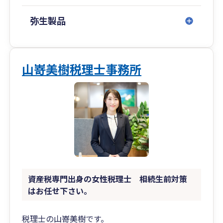
らず継続いたしますので、遠方のお客様にも今ま
で通りサポートさせていただきます。
弥生製品
◆簿記の資格や経理の経験がなくても入力が簡単
に！
山嵜美樹税理士事務所
その会社に合った“会計マニュアル”を、弥生会
計インストラクターである税理士が作成いたしま
す。
⇒「経理が楽になった！」「無駄な作業が減っ
た！！」と大好評です。
◆決算書が読めなくても、お金のブロックパズル
資産税専門出身の女性税理士 相続生前対策
を用いて“見える化”！
はお任せ下さい。
経営に必要なお金の流れを理解することができ
ます。
税理士の山嵜美樹です。