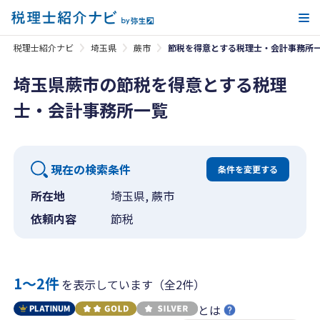
メ
税理士紹介ナビ
埼玉県
蕨市
節税を得意とする税理士・会計事務所
埼玉県蕨市の節税を得意とする税理
士・会計事務所一覧
現在の検索条件
条件を変更する
所在地
埼玉県, 蕨市
依頼内容
節税
1〜2件
を表示しています（全2件）
とは