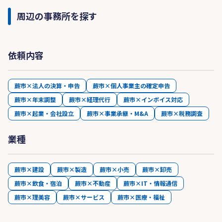
周辺の事務所を探す
依頼内容
蕨市×法人の決算・申告
蕨市×個人事業主の確定申告
蕨市×年末調整
蕨市×経理代行
蕨市×インボイス対応
蕨市×起業・会社設立
蕨市×事業承継・M&A
蕨市×税務調査
業種
蕨市×建設
蕨市×製造
蕨市×小売
蕨市×卸売
蕨市×飲食・宿泊
蕨市×不動産
蕨市×IT・情報通信
蕨市×理美容
蕨市×サービス
蕨市×医療・福祉