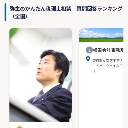
弥生のかんたん税理士相談 質問回答ランキング
（全国）
相田会計事務所
2
東京都文京区千石３－
－５パークハイム千石
３