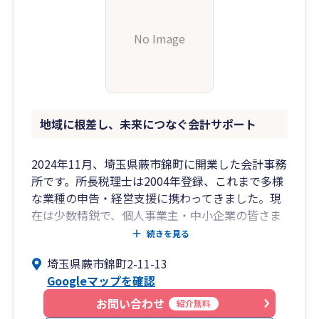
No Image
地域に根差し、未来につなぐ会計サポート
2024年11月、埼玉県蕨市錦町に開業した会計事務
所です。所長税理士は2004年登録、これまで多様
な業種の申告・経営支援に携わってきました。現
在は少数精鋭で、個人事業主・中小企業の皆さま
を対象に、所得税・法人税・相続税の申告をはじ
続きを見る
めとした総合的なサポートを行っています。お客
埼玉県蕨市錦町2-11-13
様の身近な相談相手として、安心と信頼をお届け
Googleマップを確認
します。
お問い合わせ
紹介無料