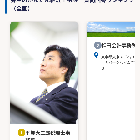
（全国）
相田会計事務所
2
東京都文京区千石３－
－５パークハイム千石
３
平賀大二郎税理士事
1