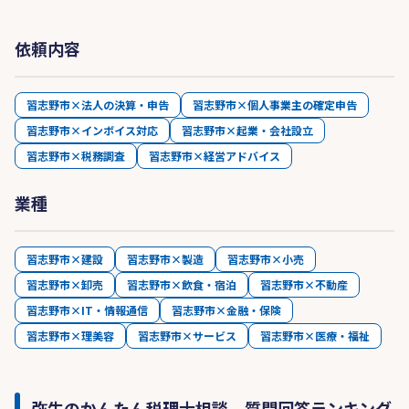
依頼内容
習志野市×法人の決算・申告
習志野市×個人事業主の確定申告
習志野市×インボイス対応
習志野市×起業・会社設立
習志野市×税務調査
習志野市×経営アドバイス
業種
習志野市×建設
習志野市×製造
習志野市×小売
習志野市×卸売
習志野市×飲食・宿泊
習志野市×不動産
習志野市×IT・情報通信
習志野市×金融・保険
習志野市×理美容
習志野市×サービス
習志野市×医療・福祉
弥生のかんたん税理士相談 質問回答ランキング