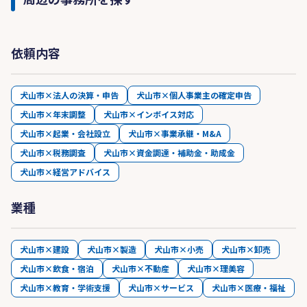
依頼内容
犬山市×法人の決算・申告
犬山市×個人事業主の確定申告
犬山市×年末調整
犬山市×インボイス対応
犬山市×起業・会社設立
犬山市×事業承継・M&A
犬山市×税務調査
犬山市×資金調達・補助金・助成金
犬山市×経営アドバイス
業種
犬山市×建設
犬山市×製造
犬山市×小売
犬山市×卸売
犬山市×飲食・宿泊
犬山市×不動産
犬山市×理美容
犬山市×教育・学術支援
犬山市×サービス
犬山市×医療・福祉