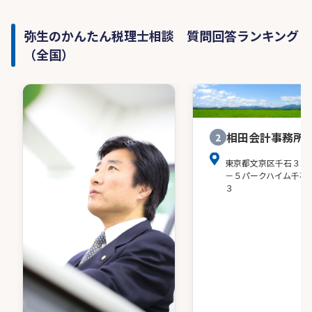
弥生のかんたん税理士相談 質問回答ランキング
（全国）
相田会計事務所
2
東京都文京区千石３－
－５パークハイム千石
３