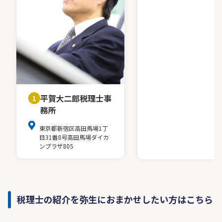
平賀大二郎税理士事
1
務所
東京都新宿区高田馬場1丁
目31番8号高田馬場ダイカ
ンプラザ805
税理士の紹介を弥生におまかせしたい方はこちら