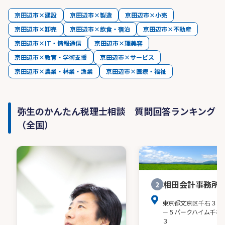
京田辺市×建設
京田辺市×製造
京田辺市×小売
京田辺市×卸売
京田辺市×飲食・宿泊
京田辺市×不動産
京田辺市×IT・情報通信
京田辺市×理美容
京田辺市×教育・学術支援
京田辺市×サービス
京田辺市×農業・林業・漁業
京田辺市×医療・福祉
弥生のかんたん税理士相談 質問回答ランキング
（全国）
相田会計事務所
2
東京都文京区千石３－
－５パークハイム千石
３