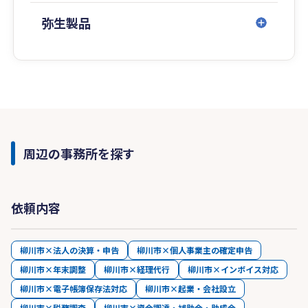
弥生製品
周辺の事務所を探す
依頼内容
柳川市×法人の決算・申告
柳川市×個人事業主の確定申告
柳川市×年末調整
柳川市×経理代行
柳川市×インボイス対応
柳川市×電子帳簿保存法対応
柳川市×起業・会社設立
柳川市×税務調査
柳川市×資金調達・補助金・助成金