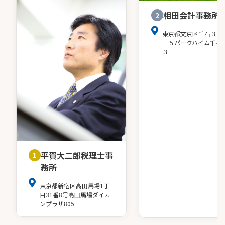
相田会計事務所
2
東京都文京区千石３－
－５パークハイム千石
３
平賀大二郎税理士事
1
務所
東京都新宿区高田馬場1丁
目31番8号高田馬場ダイカ
ンプラザ805