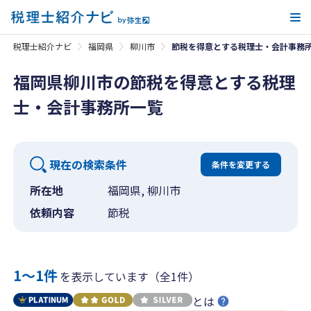
メ
税理士紹介ナビ
福岡県
柳川市
節税を得意とする税理士・会計事務
福岡県柳川市の節税を得意とする税理
士・会計事務所一覧
現在の検索条件
条件を変更する
所在地
福岡県, 柳川市
依頼内容
節税
1〜1件
を表示しています（全1件）
とは