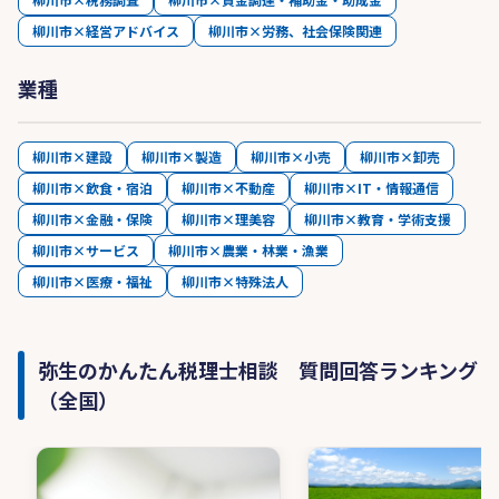
柳川市×経営アドバイス
柳川市×労務、社会保険関連
業種
柳川市×建設
柳川市×製造
柳川市×小売
柳川市×卸売
柳川市×飲食・宿泊
柳川市×不動産
柳川市×IT・情報通信
柳川市×金融・保険
柳川市×理美容
柳川市×教育・学術支援
柳川市×サービス
柳川市×農業・林業・漁業
柳川市×医療・福祉
柳川市×特殊法人
弥生のかんたん税理士相談 質問回答ランキング
（全国）