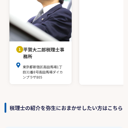
平賀大二郎税理士事
1
務所
東京都新宿区高田馬場1丁
目31番8号高田馬場ダイカ
ンプラザ805
税理士の紹介を弥生におまかせしたい方はこちら