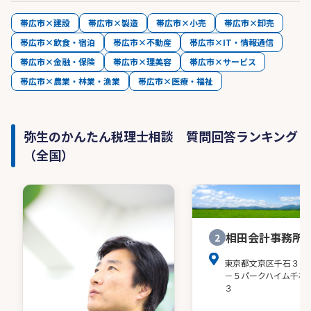
帯広市×建設
帯広市×製造
帯広市×小売
帯広市×卸売
帯広市×飲食・宿泊
帯広市×不動産
帯広市×IT・情報通信
帯広市×金融・保険
帯広市×理美容
帯広市×サービス
帯広市×農業・林業・漁業
帯広市×医療・福祉
弥生のかんたん税理士相談 質問回答ランキング
（全国）
相田会計事務所
2
東京都文京区千石３－
－５パークハイム千石
３