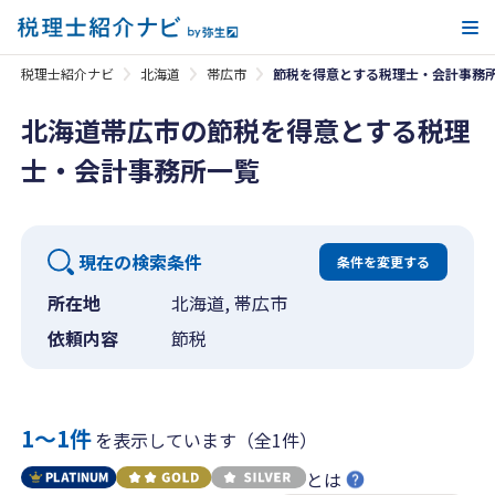
メ
税理士紹介ナビ
北海道
帯広市
節税を得意とする税理士・会計事務
北海道帯広市の節税を得意とする税理
士・会計事務所一覧
現在の検索条件
条件を変更する
所在地
北海道, 帯広市
依頼内容
節税
1〜1件
を表示しています（全1件）
とは