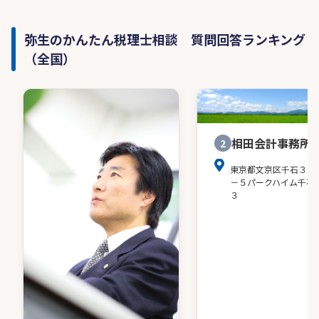
弥生のかんたん税理士相談 質問回答ランキング
（全国）
相田会計事務所
2
東京都文京区千石３－
－５パークハイム千石
３