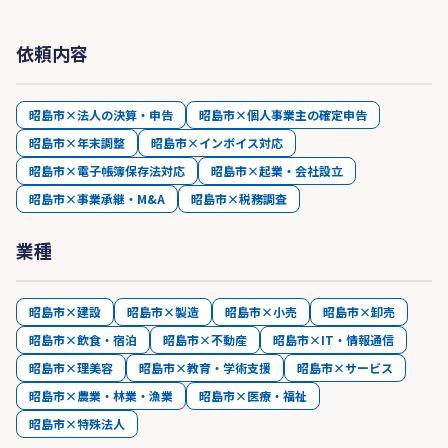
依頼内容
昭島市×法人の決算・申告
昭島市×個人事業主の確定申告
昭島市×年末調整
昭島市×インボイス対応
昭島市×電子帳簿保存法対応
昭島市×起業・会社設立
昭島市×事業承継・M&A
昭島市×税務調査
業種
昭島市×建設
昭島市×製造
昭島市×小売
昭島市×卸売
昭島市×飲食・宿泊
昭島市×不動産
昭島市×IT・情報通信
昭島市×理美容
昭島市×教育・学術支援
昭島市×サービス
昭島市×農業・林業・漁業
昭島市×医療・福祉
昭島市×特殊法人