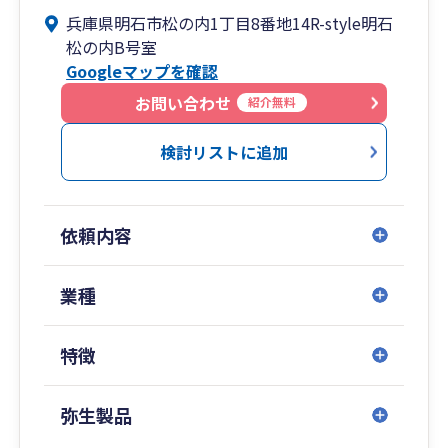
webツールを利用して全国での対応が可能です。
兵庫県明石市松の内1丁目8番地14R-style明石
これから起業される方や法人成を検討している
松の内B号室
方、中小企業の方の税務手続きはもちろん、経営
Googleマップを確認
支援を提供しております。
特に経営支援に力を入れており、売上アップ（新
お問い合わせ
紹介無料
規顧客の集客）のコンサルティングも行っており
ます。
検討リストに追加
税務手続きのみならず、経営に関しても総合的な
サポートを望まれる方は、まずは無料相談からご
連絡ください。
依頼内容
業種
特徴
弥生製品