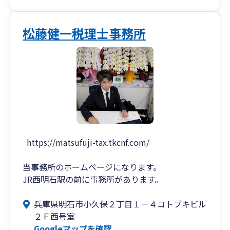
松藤健一税理士事務所
https://matsufuji-tax.tkcnf.com/
当事務所のホームページになります。
JR西明石駅の前に事務所があります。
兵庫県明石市小久保２丁目１－４コトブキビル
２Ｆ西号室
Googleマップを確認