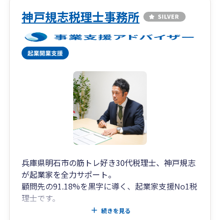
神戸規志税理士事務所
兵庫県明石市の筋トレ好き30代税理士、神戸規志
が起業家を全力サポート。
顧問先の91.18%を黒字に導く、起業家支援No1税
理士です。
クラウド会計やLINE、Chatwork、ZOOM等の
続きを見る