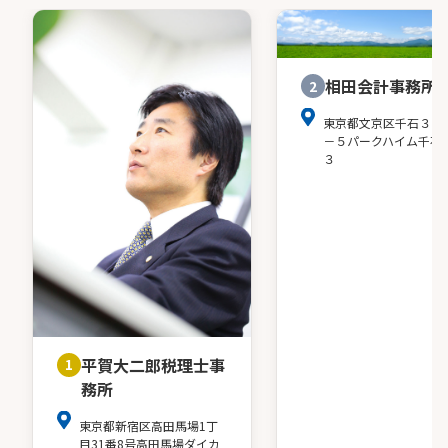
相田会計事務所
2
東京都文京区千石３－
－５パークハイム千石
３
平賀大二郎税理士事
1
務所
東京都新宿区高田馬場1丁
目31番8号高田馬場ダイカ