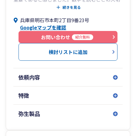
さを経営者の方へ伝え、共に成長していくことを
続きを見る
目指しています。
兵庫県明石市本町2丁目9番23号
また、後継者問題や業務の効率化に悩む高齢の経
Googleマップを確認
営者が、うまく次世代にバトンを渡せていない状
況も多く見受けられます。今後は、顧客側でも厳
お問い合わせ
紹介無料
しい経営環境の中収益を確保するために、例えば
手書きの出納帳や伝票の作成などから業務の効率
検討リストに追加
性を高めて電子機器を活用していくことが重要に
なってきます。そのような顧客のニーズに対応す
るために、SNS等を使用した連絡手段、自動入力
依頼内容
やクラウド会計を利用した会計処理手段などを積
極的に取り入れ、世代交代を図って企業を存続さ
せていきたいと考えている顧客や若くして起業し
特徴
ようとする顧客を支援していきます。
弥生製品