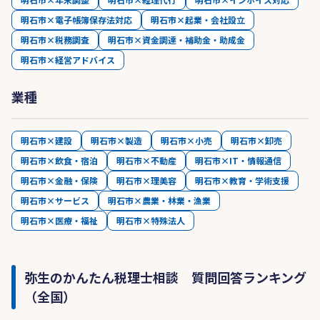
明石市×電子帳簿保存法対応
明石市×起業・会社設立
明石市×税務調査
明石市×資金調達・補助金・助成金
明石市×経営アドバイス
業種
明石市×建設
明石市×製造
明石市×小売
明石市×卸売
明石市×飲食・宿泊
明石市×不動産
明石市×IT・情報通信
明石市×金融・保険
明石市×理美容
明石市×教育・学術支援
明石市×サービス
明石市×農業・林業・漁業
明石市×医療・福祉
明石市×特殊法人
弥生のかんたん税理士相談 質問回答ランキング
（全国）