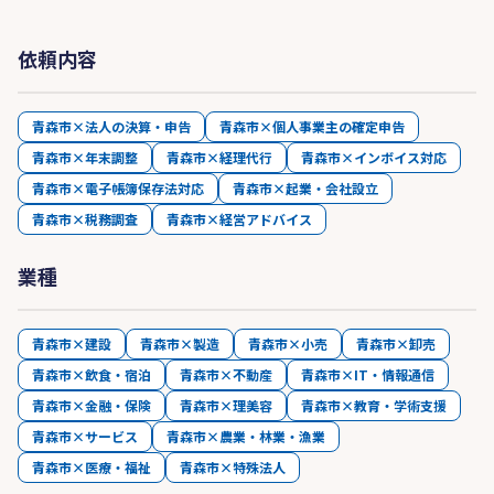
依頼内容
青森市×法人の決算・申告
青森市×個人事業主の確定申告
青森市×年末調整
青森市×経理代行
青森市×インボイス対応
青森市×電子帳簿保存法対応
青森市×起業・会社設立
青森市×税務調査
青森市×経営アドバイス
業種
青森市×建設
青森市×製造
青森市×小売
青森市×卸売
青森市×飲食・宿泊
青森市×不動産
青森市×IT・情報通信
青森市×金融・保険
青森市×理美容
青森市×教育・学術支援
青森市×サービス
青森市×農業・林業・漁業
青森市×医療・福祉
青森市×特殊法人