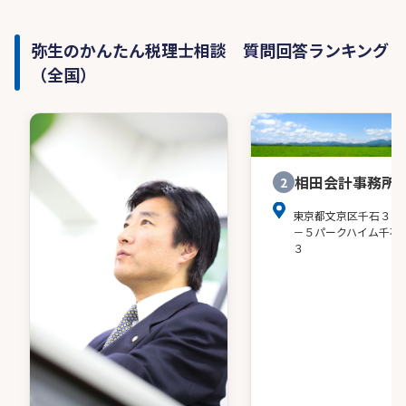
弥生のかんたん税理士相談 質問回答ランキング
（全国）
相田会計事務所
2
東京都文京区千石３－
－５パークハイム千石
３