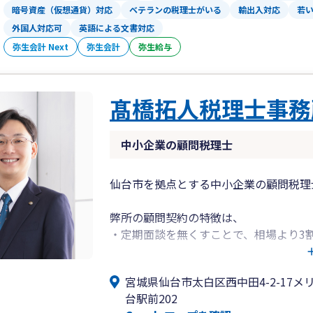
暗号資産（仮想通貨）対応
ベテランの税理士がいる
輸出入対応
若
税務は単なる申告作業ではなく、経営の
外国人対応可
英語による文書対応
私たちは常にお客様の立場に立ち、専門
弥生会計 Next
弥生会計
弥生給与
寧な対応を心がけています。
「困ったときにすぐ相談できる存在」と
髙橋拓人税理士事務
す。
中小企業の顧問税理士
Shirata Yuichi Tax Accountant Office 
services for corporations and individua
We specialize in both domestic and inte
仙台市を拠点とする中小企業の顧問税理
reliable solutions to support sound m
弊所の顧問契約の特徴は、
・定期面談を無くすことで、相場より3
・自計化サポートにより、自社での会計
・多数の提携先により、マーケティング
宮城県仙台市太白区西中田4-2-17メ
といった点で、スタートアップ企業様や
台駅前202
ております。