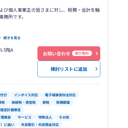
よび個人事業主の皆さまに対し、税務・会計を軸
事務所です。
ちろん、会社設立、資金繰り、事業承継、相続対
続きを見る
課題に対応しています。
ル5階A
お問い合わせ
紹介無料
支援などの国際税務分野に強みを有しており、ク
についても、実務に基づいた現実的な解決策をご
検討リストに追加
うに、仙台国税局、東京国税局と国税当局勤務の
行っております。
理代行
インボイス対応
電子帳簿保存法対応
業の方々からもお問い合わせも頂戴しておりま
費税
相続税・資産税
節税
税務調査
経営計画策定
理美容
サービス
特殊法人
その他
クライアントも増加しておりますので、何なりと
T）に強い
外貨取引・外貨預金対応