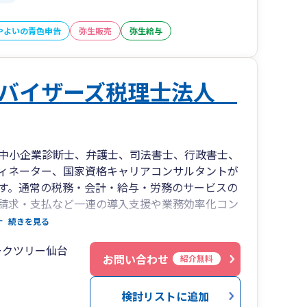
やよいの青色申告
弥生販売
弥生給与
ドバイザーズ税理士法人
中小企業診断士、弁護士、司法書士、行政書士、
ディネーター、国家資格キャリアコンサルタントが
す。通常の税務・会計・給与・労務のサービスの
請求・支払など一連の導入支援や業務効率化コン
助成金、支援金、資金調達など)を着手金なしの成
続きを見る
金を使いながらテレワークでバックオフィス業務
ークツリー仙台
頂いております。公的支援のみの単発のご依頼も
お問い合わせ
紹介無料
導入頂いておりますので、Chatworkやメール
検討リストに追加
お打ち合わせ、Dropboxを活用したクラウドで