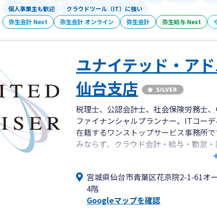
個人事業主も歓迎
クラウドツール（IT）に強い
弥生会計 Next
弥生会計 オンライン
弥生会計
弥生給与 Next
ユナイテッド・ア
仙台支店
税理士、公認会計士、社会保険労務士、
ファイナンシャルプランナー、ITコー
在籍するワンストップサービス事務所で
みならず、クラウド会計・給与・勤怠・
サルティング、各種公的支援(補助金、
功報酬後払い方式で支援しており、補助
宮城県仙台市青葉区花京院2-1-61オ
が可能になったと多くのお客様にご満足
4階
歓迎です。
Googleマップを確認
多くのお客様がクラウド会計・給与などを
でのやりとりやzoomなどテレビ電話での