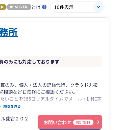
とは
務所
算のみにも対応しております
決算のみ、個人・法人の記帳代行、クラウド丸投
税相談などお気軽にご相談ください。
たいことを365日リアルタイムでメール・LINE等
続きを見る
談しにくい」というイメージがあると思います
ール愛宕２０２
沼本人が、いつでも気軽に友達感覚で相談できる
お問い合わせ
紹介無料