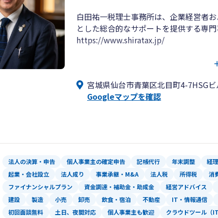
白田祐一税理士事務所は、企業経営者お
とした総合的なサポートを提供する専門
https://www.shiratax.jp/
法人税・所得税・消費税の申告業務はも
策など、事業の成長段階に応じた幅広い
宮城県仙台市青葉区北目町4-7HSGビ
Googleマップを確認
特に、海外取引や外資系企業、日本進出
ロスボーダー取引に伴う複雑な税務問題
提案いたします。
また、キャッチフレーズにもありますよ
経験を活かしたご提案による税務相談も
法人の決算・申告
個人事業主の確定申告
記帳代行
年末調整
経
国税当局勤務の経験から、飲食店、風俗
起業・会社設立
法人成り
事業承継・M&A
法人税
所得税
消
す。
ファイナンシャルプラン
資金調達・補助金・助成金
経営アドバイス
建設
製造
小売
卸売
飲食・宿泊
不動産
IT・情報通信
宮城県仙台市に留まらず、関東を中心に
初回面談無料
土日、夜間対応
個人事業主も歓迎
クラウドツール（I
ご相談いただければ幸いです。