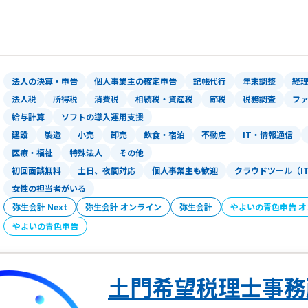
まずは、「お問い合わせ」ボタンをク
わせフォーム」からお気軽にご相談くだ
代表税理士 佐沼 幸太郎
法人の決算・申告
個人事業主の確定申告
記帳代行
年末調整
経
法人税
所得税
消費税
相続税・資産税
節税
税務調査
フ
給与計算
ソフトの導入運用支援
建設
製造
小売
卸売
飲食・宿泊
不動産
IT・情報通信
医療・福祉
特殊法人
その他
初回面談無料
土日、夜間対応
個人事業主も歓迎
クラウドツール（I
女性の担当者がいる
弥生会計 Next
弥生会計 オンライン
弥生会計
やよいの青色申告 
やよいの青色申告
土門希望税理士事務