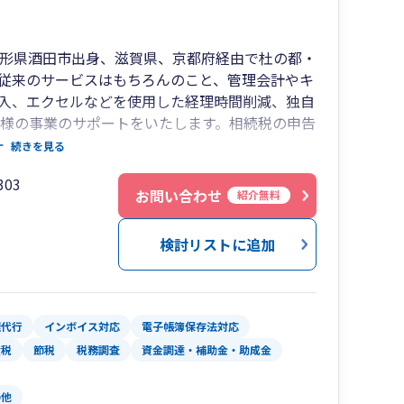
山形県酒田市出身、滋賀県、京都府経由で杜の都・
従来のサービスはもちろんのこと、管理会計やキ
入、エクセルなどを使用した経理時間削減、独自
客様の事業のサポートをいたします。相続税の申告
にお問い合わせください。
続きを見る
03
お問い合わせ
紹介無料
検討リストに追加
理代行
インボイス対応
電子帳簿保存法対応
産税
節税
税務調査
資金調達・補助金・助成金
の他