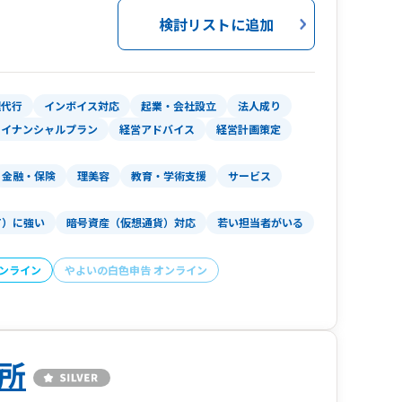
検討リストに追加
リック、又は当事務所ホームページの「お問い合
さい。
理代行
インボイス対応
起業・会社設立
法人成り
ァイナンシャルプラン
経営アドバイス
経営計画策定
金融・保険
理美容
教育・学術支援
サービス
T）に強い
暗号資産（仮想通貨）対応
若い担当者がいる
オンライン
やよいの白色申告 オンライン
所