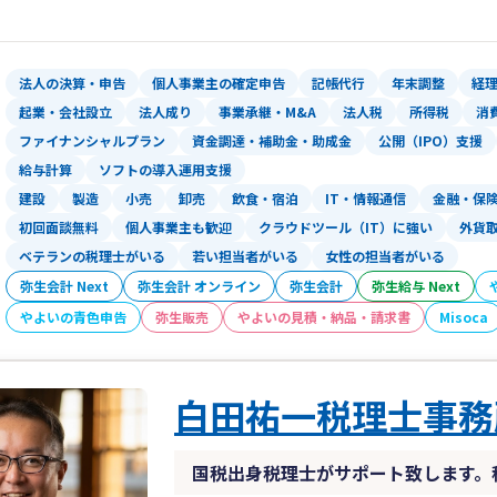
の資料のやりとりを行うことが増えてお
のご面談も可能ですが、慣れてくるとご
なっています。
法人の決算・申告
個人事業主の確定申告
記帳代行
年末調整
経
起業・創業の支援にも力を入れており、
起業・会社設立
法人成り
事業承継・M&A
法人税
所得税
消
連のサービスをご提供可能です。
ファイナンシャルプラン
資金調達・補助金・助成金
公開（IPO）支援
各所属専門家との情報連携が密に行う事
給与計算
ソフトの導入運用支援
度も行う必要が出てくるところ、そのよ
建設
製造
小売
卸売
飲食・宿泊
IT・情報通信
金融・保
体のことを考えたご提案が可能という強
初回面談無料
個人事業主も歓迎
クラウドツール（IT）に強い
外貨
また、補助金･助成金等の公的支援にも
で支援を行っております。顧問契約がな
ベテランの税理士がいる
若い担当者がいる
女性の担当者がいる
https://www.united-advisers.com/shie
弥生会計 Next
弥生会計 オンライン
弥生会計
弥生給与 Next
やよいの青色申告
弥生販売
やよいの見積・納品・請求書
Misoca
白田祐一税理士事務
国税出身税理士がサポート致します。