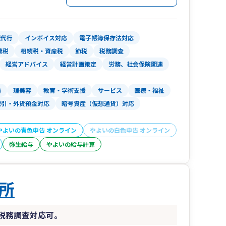
ります。必要に応じて来所やご訪問による対面で
対応が早いオンラインでのやりとりがほとんどに
理代行
インボイス対応
電子帳簿保存法対応
会社設立前から各種公的支援の受給を想定しつ一
費税
相続税・資産税
節税
税務調査
経営アドバイス
経営計画策定
労務、社会保険関連
ができるため、通常は各専門家ごとに同じ話を何
うな必要もなく、一面からだけではない、会社全
険
理美容
教育・学術支援
サービス
医療・福祉
みがあります。
取引・外貨預金対応
暗号資産（仮想通貨）対応
力を入れており、着手金なしの成功報酬後払い制
くても単発業務としてご支援可能です。
nnavi/
やよいの青色申告 オンライン
やよいの白色申告 オンライン
弥生給与
やよいの給与計算
所
税務調査対応可。