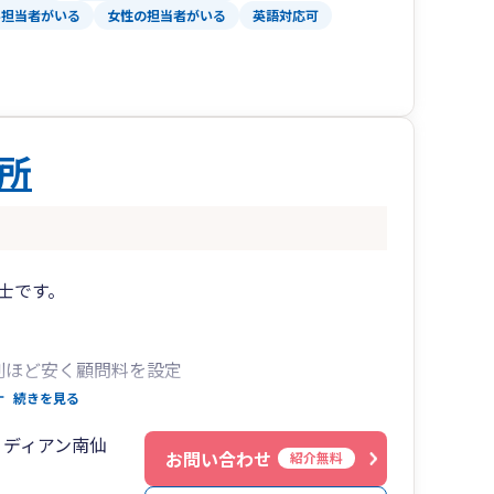
い担当者がいる
女性の担当者がいる
英語対応可
意思決定を支える重要な情報基盤です。
用語に頼らない分かりやすい説明と、迅速かつ丁
して、皆さまの事業の継続と発展に伴走いたしま
所
provides comprehensive tax and accounting
l business owners.
rnational taxation, offering practical and
士です。
anagement decisions.
割ほど安く顧問料を設定
ソフト入力を強力にバックアップ
続きを見る
や融資、資金繰りの相談可
リディアン南仙
法人成りしたばかりの経営者様に特にお喜び頂い
お問い合わせ
紹介無料