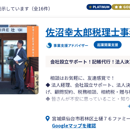
表示しています（全16件）
佐沼幸太郎税理士事
会社設立サポート！記帳代行！法人決
相談はお気軽に、友達感覚で！
◆ 法人経理、会社設立サポート、法人
げ、顧問契約、税務相談、相続税・贈与
◆ 皆さんが不安に思っていること・知り
を活用して回答いたします。
◆ 一般的に税理士は「高齢・怖い・相
宮城県仙台市若林区土樋７６ファミ
が、当事務所では、若い代表税理士の佐
Googleマップを確認
体制を整えています。