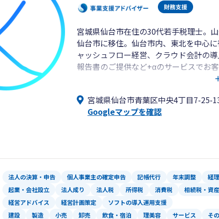
宮城県仙台市在住の30代若手税理士。
仙台市に移住。仙台市内、東北を中心に
ャッシュフロー経営、クラウド会計の導
報告書のご提供など+αのサービスでお
対応も行っておりますので、ぜひお気軽
宮城県仙台市青葉区中央4丁目7-25-13
Googleマップを確認
法人の決算・申告
個人事業主の確定申告
記帳代行
年末調整
経
起業・会社設立
法人成り
法人税
所得税
消費税
相続税・資
経営アドバイス
経営計画策定
ソフトの導入運用支援
建設
製造
小売
卸売
飲食・宿泊
理美容
サービス
そ