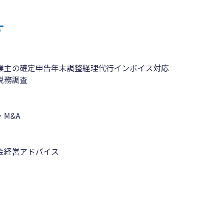
す
業主の確定申告
年末調整
経理代行
インボイス対応
税務調査
M&A
金
経営アドバイス