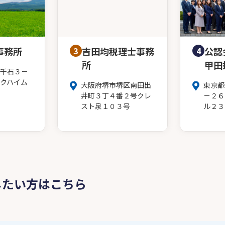
事務所
3
吉田均税理士事務
4
公認
所
甲田
千石３－
クハイム
大阪府堺市堺区南田出
東京都
井町３丁４番２号クレ
－２６
スト泉１０３号
ル２３
したい方はこちら