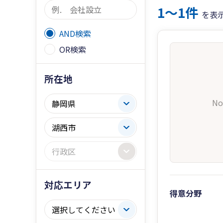
1〜1件
を表
AND検索
OR検索
所在地
No
対応エリア
得意分野