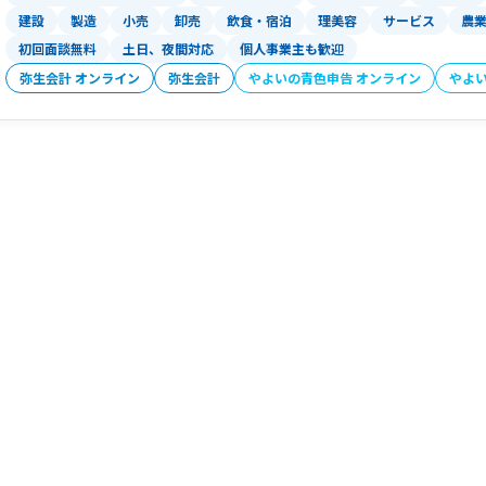
建設
製造
小売
卸売
飲食・宿泊
理美容
サービス
農
初回面談無料
土日、夜間対応
個人事業主も歓迎
弥生会計 オンライン
弥生会計
やよいの青色申告 オンライン
やよ