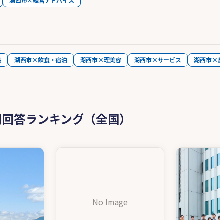
湖西市×経営アドバイス
売
湖西市×飲食・宿泊
湖西市×理美容
湖西市×サービス
湖西市×
問回答ランキング（全国）
No Image