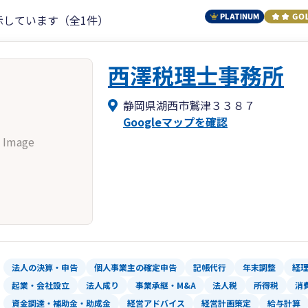
示しています（全1件）
西澤税理士事務所
静岡県湖西市鷲津３３８７
Googleマップを確認
 Image
法人の決算・申告
個人事業主の確定申告
記帳代行
年末調整
経
起業・会社設立
法人成り
事業承継・M&A
法人税
所得税
消
資金調達・補助金・助成金
経営アドバイス
経営計画策定
給与計算