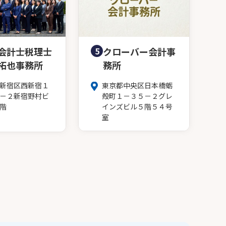
会計士税理士
5
クローバー会計事
拓也事務所
務所
新宿区西新宿１
東京都中央区日本橋蛎
－２新宿野村ビ
殻町１－３５－２グレ
階
インズビル５階５４号
室