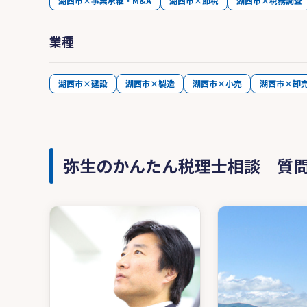
湖西市×事業承継・M&A
湖西市×節税
湖西市×税務調査
業種
湖西市×建設
湖西市×製造
湖西市×小売
湖西市×卸
弥生のかんたん税理士相談 質