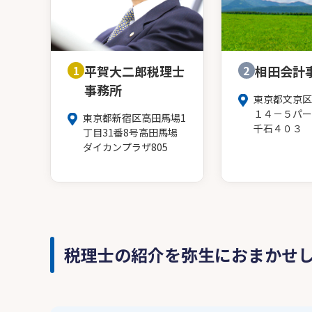
1
平賀大二郎税理士
2
相田会計
事務所
東京都文京区
１４－５パー
東京都新宿区高田馬場1
千石４０３
丁目31番8号高田馬場
ダイカンプラザ805
税理士の紹介を弥生におまかせ