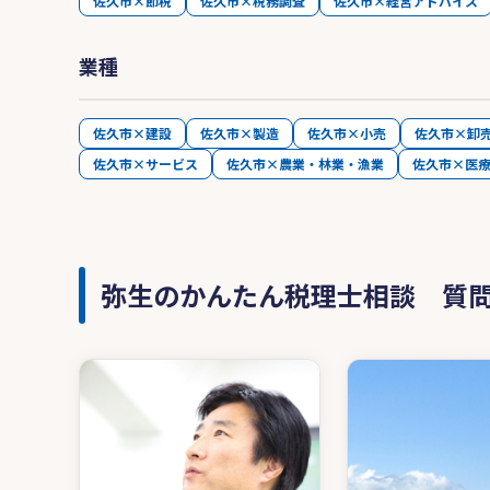
佐久市×節税
佐久市×税務調査
佐久市×経営アドバイス
業種
佐久市×建設
佐久市×製造
佐久市×小売
佐久市×卸
佐久市×サービス
佐久市×農業・林業・漁業
佐久市×医
弥生のかんたん税理士相談 質