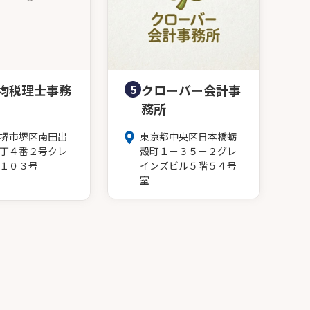
均税理士事務
5
クローバー会計事
務所
堺市堺区南田出
東京都中央区日本橋蛎
丁４番２号クレ
殻町１－３５－２グレ
１０３号
インズビル５階５４号
室