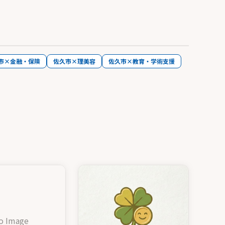
市×金融・保険
佐久市×理美容
佐久市×教育・学術支援
o Image