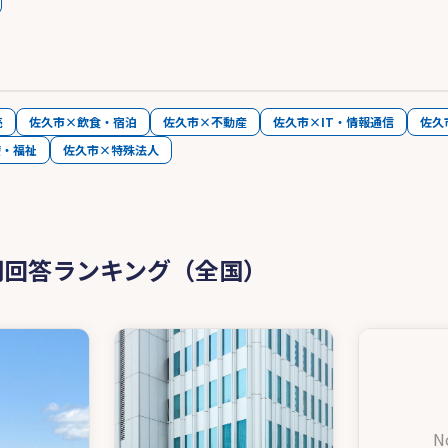
売
佐久市×飲食・宿泊
佐久市×不動産
佐久市×IT・情報通信
佐久
療・福祉
佐久市×特殊法人
問回答ランキング（全国）
N