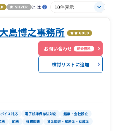
とは
大島博之事務所
２
お問い合わせ
紹介無料
検討リストに追加
ンボイス対応
電子帳簿保存法対応
起業・会社設立
産税
節税
税務調査
資金調達・補助金・助成金