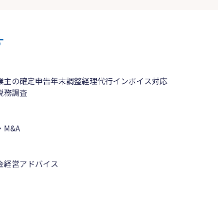
す
業主の確定申告
年末調整
経理代行
インボイス対応
税務調査
M&A
金
経営アドバイス