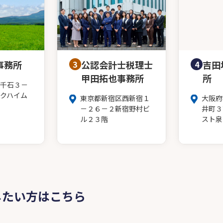
事務所
3
公認会計士税理士
4
吉田
甲田拓也事務所
所
千石３－
クハイム
東京都新宿区西新宿１
大阪府
－２６－２新宿野村ビ
井町３
ル２３階
スト泉
したい方はこちら