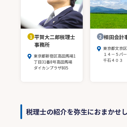
1
平賀大二郎税理士
2
相田会計
事務所
東京都文京区
１４－５パー
東京都新宿区高田馬場1
千石４０３
丁目31番8号高田馬場
ダイカンプラザ805
税理士の紹介を弥生におまかせ