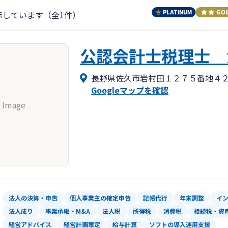
示しています（全1件）
公認会計士税理士 
長野県佐久市岩村田１２７５番地４
Googleマップを確認
 Image
法人の決算・申告
個人事業主の確定申告
記帳代行
年末調整
イ
法人成り
事業承継・M&A
法人税
所得税
消費税
相続税・資
経営アドバイス
経営計画策定
給与計算
ソフトの導入運用支援