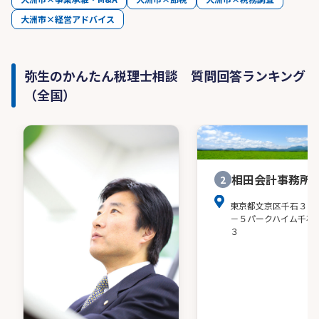
大洲市×経営アドバイス
弥生のかんたん税理士相談 質問回答ランキング
（全国）
相田会計事務所
2
東京都文京区千石３－
－５パークハイム千石
３