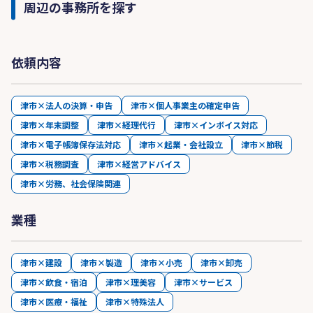
周辺の事務所を探す
依頼内容
津市×法人の決算・申告
津市×個人事業主の確定申告
津市×年末調整
津市×経理代行
津市×インボイス対応
津市×電子帳簿保存法対応
津市×起業・会社設立
津市×節税
津市×税務調査
津市×経営アドバイス
津市×労務、社会保険関連
業種
津市×建設
津市×製造
津市×小売
津市×卸売
津市×飲食・宿泊
津市×理美容
津市×サービス
津市×医療・福祉
津市×特殊法人