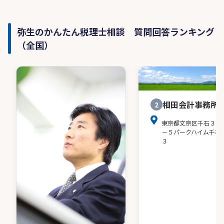
弥生のかんたん税理士相談 質問回答ランキング
（全国）
相田会計事務所
2
東京都文京区千石３－
－５パークハイム千石
３