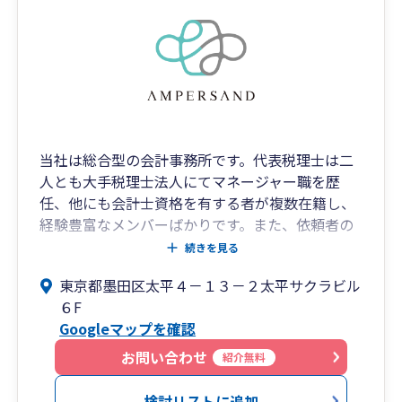
当社は総合型の会計事務所です。代表税理士は二
人とも大手税理士法人にてマネージャー職を歴
任、他にも会計士資格を有する者が複数在籍し、
経験豊富なメンバーばかりです。また、依頼者の
方のお話を親身になって伺うことができる人間力
続きを見る
も持ち合わせております。
東京都墨田区太平４－１３－２太平サクラビル
創業期からＩＰＯ準備・上場企業まで広範囲な企
６F
業を得意とし、事業承継・相続対策・相続申告な
Googleマップを確認
ど、代表二人ともに数多くの経験を有します。セ
カンドオピニオンで、アドバイスのみの業務も行
お問い合わせ
紹介無料
っています。
検討リストに追加