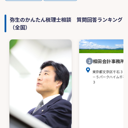
弥生のかんたん税理士相談 質問回答ランキング
（全国）
相田会計事務所
2
東京都文京区千石３－
－５パークハイム千石
３