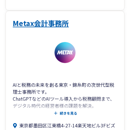
社会保険などの人事関連手続き、銀行融資などの
資金繰り、法律問題など、企業経営には悩みがつ
きものです。そんな時に、いつでも気軽に相談い
ただける事務所であり続けられるよう取り組んで
Metax会計事務所
おります。
AIと税務の未来を創る東京・錦糸町の次世代型税
理士事務所です。
ChatGPTなどのAIツール導入から税務顧問まで、
デジタル時代の経営者様の課題を解決。
従来の会計事務所では対応できないAI時代特有の
続きを見る
会計・税務課題に、専門スタッフが伴走型でサポ
東京都墨田区江東橋4-27-14楽天地ビル3Fビズ
ートします。