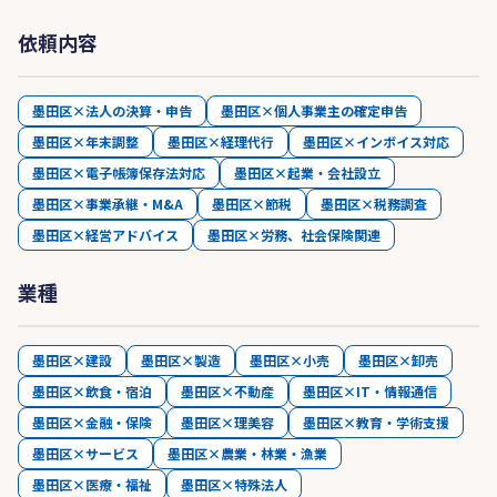
依頼内容
墨田区×法人の決算・申告
墨田区×個人事業主の確定申告
墨田区×年末調整
墨田区×経理代行
墨田区×インボイス対応
墨田区×電子帳簿保存法対応
墨田区×起業・会社設立
墨田区×事業承継・M&A
墨田区×節税
墨田区×税務調査
墨田区×経営アドバイス
墨田区×労務、社会保険関連
業種
墨田区×建設
墨田区×製造
墨田区×小売
墨田区×卸売
墨田区×飲食・宿泊
墨田区×不動産
墨田区×IT・情報通信
墨田区×金融・保険
墨田区×理美容
墨田区×教育・学術支援
墨田区×サービス
墨田区×農業・林業・漁業
墨田区×医療・福祉
墨田区×特殊法人