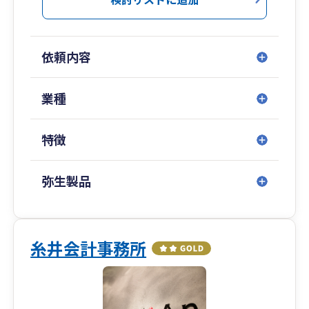
アンパサンドには、物事を一つの側面で捉えるこ
となく、常に二つの側面を見据え、それを高いレ
ベルで両立をさせるという思いを込めています。
依頼内容
当社では以下の理念・バリューを定めることで、
非常に高いハードルを自らに掲げ、他のどの会計
事務所にも負けないサービス品質を目指します。
業種
【業務範囲】
特徴
法人顧問：上場会社、上場子会社、グループ企
業、IPO準備企業、スタートアップ、中小企業、
タックスプランニング
弥生製品
アウトソース：税務手続代行、記帳代行、給与計
算、勤怠管理、経理代行（債権・支払管理）
経営支援：KPIの設定、管理会計の設計、月次経
営会議の実施、経営理念の策定支援
糸井会計事務所
相続業務：相続税申告、相続対策（不動産、納
税）、資産運用
財務支援：財務体質改善（金融機関対策）、数値