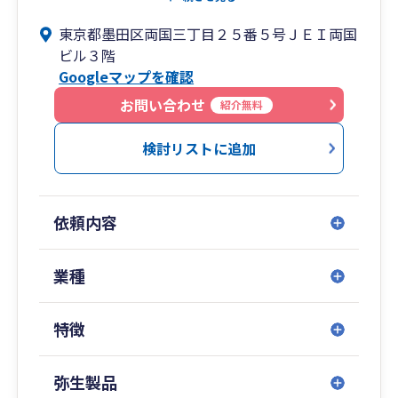
とが私共の使命であり目的であると考えていま
東京都墨田区両国三丁目２５番５号ＪＥＩ両国
す。
ビル３階
Googleマップを確認
顧問税理士・会計事務所と付き合うメリットを
「経理関係の処理が楽になるだけ」だと思ってい
お問い合わせ
紹介無料
るのでしたら、もう一足経営について踏み込んで
いきましょう。会計事務所選びに時間をかけるこ
検討リストに追加
とで、経営者が背負うあらゆる苦労が激減するの
です。
依頼内容
「税務会計サービス」と税務以外の経営者負担を
一気に軽くする「経営サポートサービス」。あら
ゆる場面で社長と伴走して問題解決に取り組んで
業種
行きます。
税務の手続きを滞りなく行うことはもちろんのこ
特徴
と、企業経営を支援し続けてきた専門家ならでは
のノウハウが蓄積されています。
弥生製品