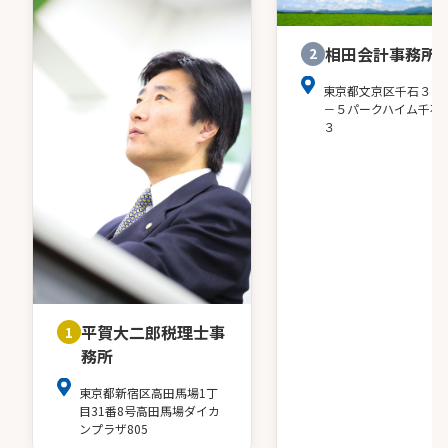
相田会計事務所
2
東京都文京区千石３－
－５パークハイム千石
３
平賀大二郎税理士事
1
務所
東京都新宿区高田馬場1丁
目31番8号高田馬場ダイカ
ンプラザ805