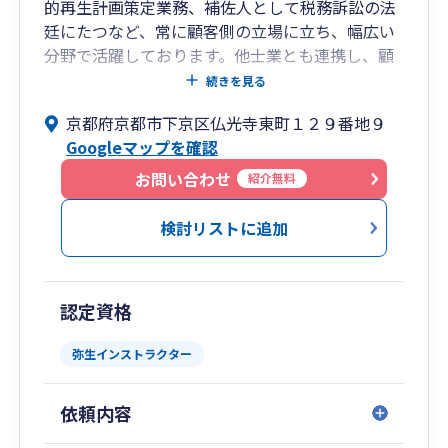
的再生計画策定業務、補佐人として税務訴訟の法
廷にたつなど、常に顧客側の立場に立ち、幅広い
分野で活躍しております。他士業とも連携し、顧
客側の立場に立った幅広い相談が可能です。
続きを見る
京都府京都市下京区仏光寺東町１２９番地９
Googleマップを確認
お問い合わせ
紹介無料
検討リストに追加
認定資格
弥生インストラクター
依頼内容