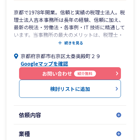
京都で1978年開業。信頼と実績の税理士法人。税
理士法人吉本事務所は長年の経験、信頼に加え、
最新の税法・労働法・各事例・IT 技術に精通して
います。当事務所の最大のメリットは、税理士・
社労士・行政書士・保険外交員が常勤し、連携し
続きを見る
て会社経営者様や個人様を総合的にバック・アッ
京都府京都市右京区太秦奥殿町２９
プする事です。提携事務所間契約に生じがちな
Googleマップを確認
「この質問応答や業務は誰が受けてくれるのだろ
う？」といった問題や手間が生じません。 お忙し
お問い合わせ
紹介無料
い経営者様や個人様は様々な士業事務所を渡り歩
く必要がなく会社経営のサポートを安心して総合
検討リストに追加
的かつ効率的にお任せいただけます。私達はサー
ビス業である事を常に心掛け、多くのお客様のご
期待に応じて信頼を得て来ました。どなた様でも
依頼内容
起業時には経理以外にも会社経営上の不安が多く
あると思います。当事務所は1978年の開業当初か
ら多様な業種の経営者様とお付き合いさせて頂き
業種
現在に至ります。経営者様との折衝の中での経験