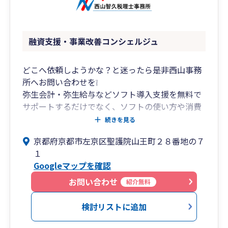
融資支援・事業改善コンシェルジュ
どこへ依頼しようかな？と迷ったら是非西山事務
所へお問い合わせを❕
弥生会計・弥生給与などソフト導入支援を無料で
サポートするだけでなく、ソフトの使い方や消費
税の入力方法なども、わかりやすく丁寧にご説明
続きを見る
させていただきます。
京都府京都市左京区聖護院山王町２８番地の７
１
当事務所のモットーは、「お客様へ誠心誠意対応
Googleマップを確認
する」「敬意を払う」「嘘をつかない」「元気に
挨拶する」「わかりやすい説明をする」など、税
お問い合わせ
紹介無料
や会計の知識も重要ですが、人と接する上で基本
的な心構えをとても大切にしています。
検討リストに追加