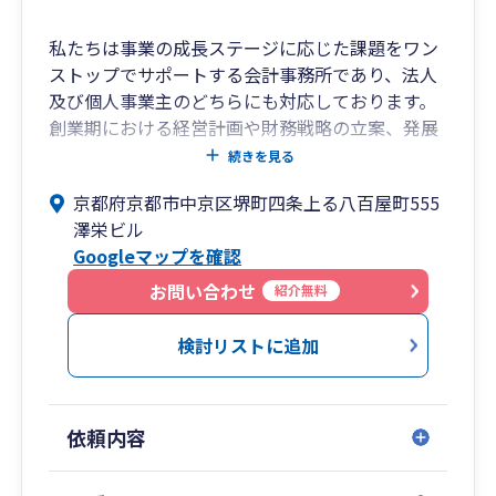
私たちは事業の成長ステージに応じた課題をワン
ストップでサポートする会計事務所であり、法人
及び個人事業主のどちらにも対応しております。
創業期における経営計画や財務戦略の立案、発展
期におけるバックオフィス業務のアウトソーシン
続きを見る
グや人材紹介の提供、低迷期における経営改善案
京都府京都市中京区堺町四条上る八百屋町555
の策定、成長期におけるIPOやM&Aの実行等をサ
澤栄ビル
ポートし、クライアントの成長を実現するサービ
Googleマップを確認
スを提供しています。
事務所長は個人として複数社の社外取締役等を兼
お問い合わせ
紹介無料
任しているため、スタートアップやベンチャー企
業の経営相談や資本政策、上場準備の実務等にも
検討リストに追加
強みがあります。
記帳代行や各種届出等を始めとする作業代行に関
しても、上場を達成した管理部長等がメンバーと
依頼内容
して在籍していることも強みです。