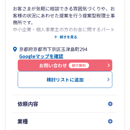
お客さまが気軽に相談できる雰囲気づくりや、お
客様の状況にあわせた提案を行う提案型税理士事
務所です。
中小企業・個人事業主の方のお金に関するパート
ナーになることをモットーとしております。
続きを見る
京都府京都市下京区玉津島町294
■強み
Googleマップを確認
・親切・ていねい/顧客にあわせた幅広い提案が
モットー
お問い合わせ
紹介無料
・クラウド会計（freee・MF・弥生）に強い
・事務所３大経費の削減による高いコストパフ
検討リストに追加
ォーマンス
■顧問契約サービス例
依頼内容
・決算前検討会（納税予測、税金対策、金融機
関対策検討）
・役員報酬適正化シミュレーション（税金、社
業種
会保険、財務バランスを考慮した最適な役員報酬