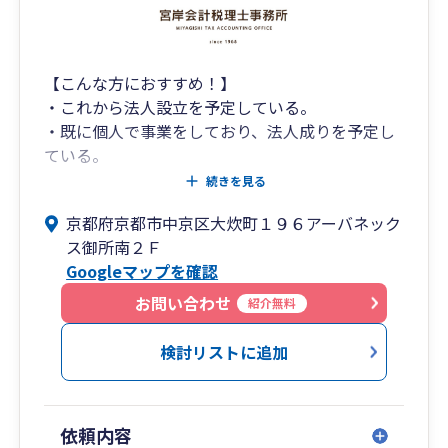
【こんな方におすすめ！】
・これから法人設立を予定している。
・既に個人で事業をしており、法人成りを予定し
ている。
【経営に集中していただきため全面サポート！】
続きを見る
・会社設立前後の税務申告・経理サポート
京都府京都市中京区大炊町１９６アーバネック
・会社設立時の創業融資サポート
ス御所南２Ｆ
・会社設立登記の司法書士ご紹介
Googleマップを確認
・補助金申請に関する行政書士ご紹介
・雇用に関する社会保険労務士ご紹介
お問い合わせ
紹介無料
検討リストに追加
依頼内容