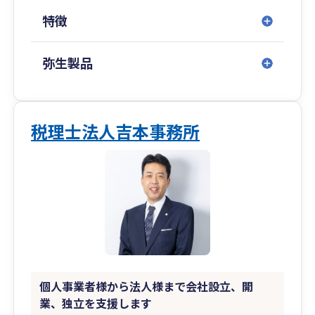
をシミュレーション）
特徴
・法人化シミュレーション（個人事業と法人の
税金・社会保険料比較）
・消費税有利不利判定（納税方法の最適化）
弥生製品
・金融機関交渉（弊所にて銀行、信用金庫、日
本政策金融公庫担当者とやり取りをします）
・最新税制などのアニメーション動画で即時提
供
税理士法人吉本事務所
■その他サービス
・財務コンサルタント（金融機関評定対策、毎
月の予実管理、資金繰り予定表作成など）
・中期経営計画策定支援、経営会議の実施補
助、予実管理（経営伴走支援）
・法人新規設立のご相談
個人事業者様から法人様まで会社設立、開
業、独立を支援します