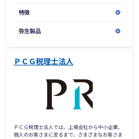
はこれから新しく事業を始められる方へのノウハ
特徴
ウとしても当事務所の財産となっています。きっ
と貴方様の経営や税に対する不安の解消、ご要望
にお応えできます。
弥生製品
ＰＣＧ税理士法人
ＰＣＧ税理士法人では、上場会社から中小企業、
個人のお客さまに至るまで、さまざまなお客さま