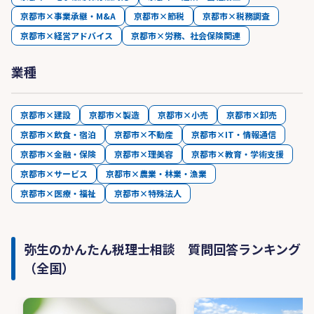
京都市×事業承継・M&A
京都市×節税
京都市×税務調査
京都市×経営アドバイス
京都市×労務、社会保険関連
業種
京都市×建設
京都市×製造
京都市×小売
京都市×卸売
京都市×飲食・宿泊
京都市×不動産
京都市×IT・情報通信
京都市×金融・保険
京都市×理美容
京都市×教育・学術支援
京都市×サービス
京都市×農業・林業・漁業
京都市×医療・福祉
京都市×特殊法人
弥生のかんたん税理士相談 質問回答ランキング
（全国）