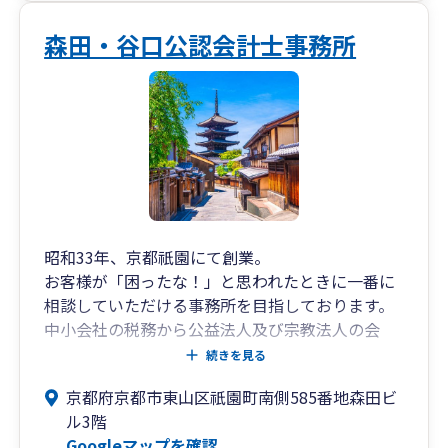
森田・谷口公認会計士事務所
昭和33年、京都祇園にて創業。
お客様が「困ったな！」と思われたときに一番に
相談していただける事務所を目指しております。
中小会社の税務から公益法人及び宗教法人の会
計・税務、個人の所得税・相続税申告まで、幅広
続きを見る
い分野でサポートいたします。
京都府京都市東山区祇園町南側585番地森田ビ
ル3階
Googleマップを確認