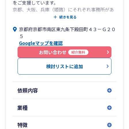
をご支援しています。
京都、大阪、兵庫（姫路）にそれぞれ事務所があ
り、近畿全域から中国四国地方を含む西日本を中
続きを見る
心に、密着型の高品質サービスを提供していま
京都府京都市南区東九条下殿田町４３－Ｇ２０
す。また、クラウドやデジタルツールの活用によ
５
り西日本だけでなく全国のお問い合わせに対応可
Googleマップを確認
能であり、ご要望に応じて、軽いフットワークで
全国どこでもご訪問致します。
お問い合わせ
紹介無料
会計・税務に精通したプロフェッショナルが、お
客さまのあらゆるお悩み、お困りごと、不明点を
検討リストに追加
迅速かつ丁寧に解決致します。 ぜひ、我々にお任
せください。
依頼内容
業種
特徴