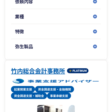
依頼内容
識とコミュニケーション能力を兼ね備えた人材
が、中小企業向けに税務サービスを展開する稀有
な税理士法人です。
業種
特に「資金調達」「創業支援」「クラウド会計導
特徴
入支援」「大企業の税務顧問」などを得意として
おり、中でも資金調達は、社会保険労務士法人併
設のため、融資や補助金から助成金までワンスト
弥生製品
ップで対応いたします。
税務顧問や会社設立はもちろん、税務調査対策や
相続対策、事業承継などの特殊業務まで、経営に
竹内総合会計事務所
関わることであれば何でもお気軽にご相談くださ
い。