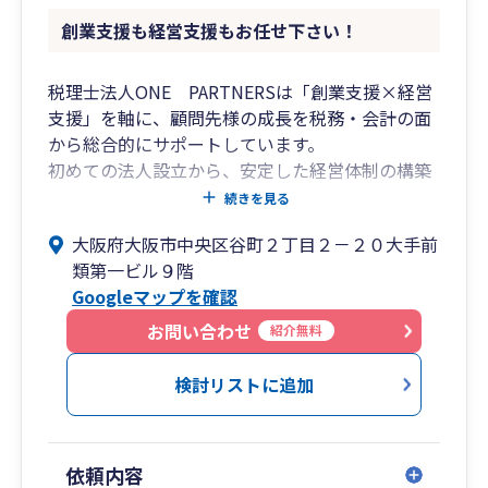
創業支援も経営支援もお任せ下さい！
税理士法人ONE PARTNERSは「創業支援×経営
支援」を軸に、顧問先様の成長を税務・会計の面
から総合的にサポートしています。
初めての法人設立から、安定した経営体制の構築
まで、伴走型の支援を提供します。
続きを見る
大阪府大阪市中央区谷町２丁目２－２０大手前
・大阪市中央区の谷町筋に面したオフィスで、交
類第一ビル９階
通至便
Googleマップを確認
・会社設立/起業支援サービスも充実しておりま
す。
お問い合わせ
紹介無料
・領収書預かりの記帳代行から弥生製品導入サポ
ートまで対応可能
検討リストに追加
・長年の実績から、あらゆる業種に対応可能で
す。
・特に医院/クリニック/調剤薬局等も対応可能。
依頼内容