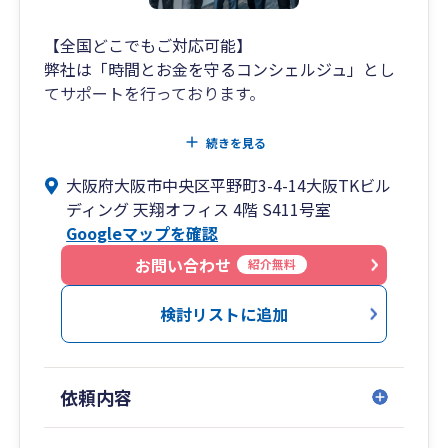
【全国どこでもご対応可能】
弊社は「時間とお金を守るコンシェルジュ」とし
てサポートを行っております。
税務相談・税務業務は当然とし、
続きを見る
電子帳簿保存や最新ツール等をご紹介・導入支援
大阪府大阪市中央区平野町3-4-14大阪TKビル
させていただき、会計資料の受け渡しやお客様の
ディング 天翔オフィス 4階 S411号室
事務作業の簡素化をし”時間”をサポート、
Googleマップを確認
長期的な事業計画、短期的な資金・利益計画を一
お問い合わせ
紹介無料
緒に作成し、融資や節税・補助金等をご案内
し”キャッシュフロー”をサポートいたします。
検討リストに追加
また、自社でコミュニケーション研修体制も整備
しており、お客様から話しやすい税理士としてサ
依頼内容
ポート可能です。