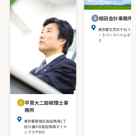
相田会計事務所
2
東京都文京区千石３－
－５パークハイム千石
３
平賀大二郎税理士事
1
務所
東京都新宿区高田馬場1丁
目31番8号高田馬場ダイカ
ンプラザ805