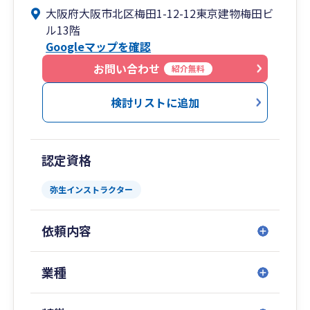
・中小企業の経営者様で、決算書を“融資に強
大阪府大阪市北区梅田1-12-12東京建物梅田ビ
梅田オフィスはアットホームな雰囲気です！！
い”状態にしたい
ル13階
・創業間もない、または成長段階の法人で、会
Googleマップを確認
計・税務の整備から始めたい
お問い合わせ
紹介無料
・将来的に事業承継や相続を見据えて、税務・財
務の準備を進めたい
検討リストに追加
・生きた事業計画とともに、圧倒的スピードで成
長したい
■【全国14拠点】※オンラインの場合は全国対応
認定資格
東京都（池袋）／神奈川県（横浜）／山梨県（甲
弥生インストラクター
府）／大阪府／
広島県／山口県（周南）／福岡県（博多・北九
依頼内容
州）／佐賀県／
長崎県／埼玉県（川越）／千葉県／愛知県（名古
業種
屋）／沖縄県（那覇）
■専門著書やセミナー講演等多数