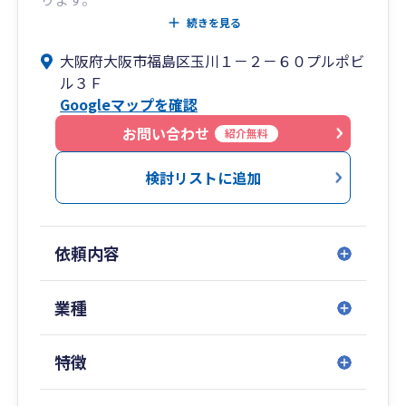
弊社の職員の名刺には、この”Your Success
続きを見る
Partner”の文字を刻んでおります。名刺をお渡し
大阪府大阪市福島区玉川１－２－６０プルポビ
したその瞬間からより良きパートナーとしての時
ル３Ｆ
間を大切にしてまいります。
Googleマップを確認
記帳指導→監査→経営助言→税務申告という一連
の流れの中で、どの段階からでもご支援させてい
お問い合わせ
紹介無料
ただきます。まずはお気軽にお声がけください。
検討リストに追加
依頼内容
業種
特徴