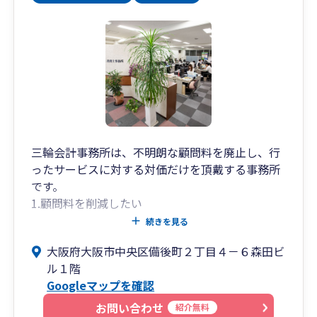
三輪会計事務所は、不明朗な顧問料を廃止し、行
ったサービスに対する対価だけを頂戴する事務所
です。
1.顧問料を削減したい
2.毎月何もしてもらっていないのに顧問料の支払
続きを見る
いがある
大阪府大阪市中央区備後町２丁目４－６森田ビ
3.決算書を詳しく説明して欲しい
ル１階
という経営者の悩みを解決いたします。
Googleマップを確認
お問い合わせ
紹介無料