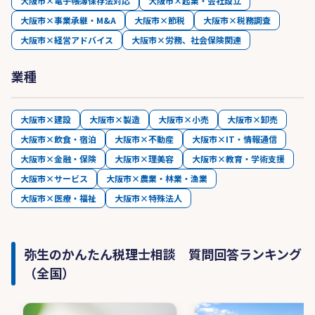
大阪市×電子帳簿保存法対応
大阪市×起業・会社設立
大阪市×事業承継・M&A
大阪市×節税
大阪市×税務調査
大阪市×経営アドバイス
大阪市×労務、社会保険関連
業種
大阪市×建設
大阪市×製造
大阪市×小売
大阪市×卸売
大阪市×飲食・宿泊
大阪市×不動産
大阪市×IT・情報通信
大阪市×金融・保険
大阪市×理美容
大阪市×教育・学術支援
大阪市×サービス
大阪市×農業・林業・漁業
大阪市×医療・福祉
大阪市×特殊法人
弥生のかんたん税理士相談 質問回答ランキング
（全国）