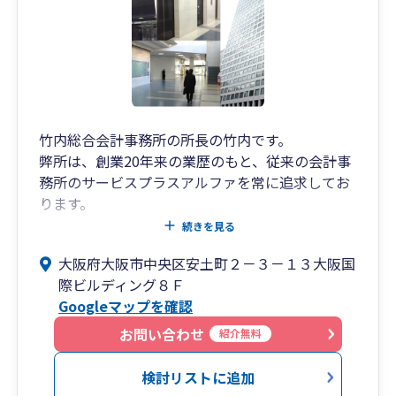
竹内総合会計事務所の所長の竹内です。
弊所は、創業20年来の業歴のもと、従来の会計事
務所のサービスプラスアルファを常に追求してお
ります。
所内には、税理士、中小企業診断士、行政書士、
続きを見る
社会保険労務士の専門家が在籍しており、中小企
大阪府大阪市中央区安土町２－３－１３大阪国
業者様に対し、経営のワンストップサービスの提
際ビルディング８Ｆ
供を心掛けて、スタッフ全員が日々研鑽を積んで
Googleマップを確認
おります。
ぜひ、一度ご相談にお越しくださいませ。
お問い合わせ
紹介無料
検討リストに追加