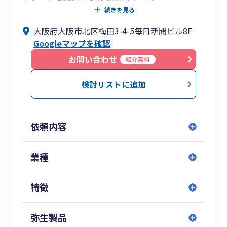
創業期から成長期、成熟期から承継期に至るま
続きを見る
で、
大阪府大阪市北区梅田3-4-5毎日新聞ビル8F
各フェーズに応じた税務・財務の最適解をご提
Googleマップを確認
案。
クラウド会計の導入支援から月次経営管理まで、
お問い合わせ
紹介無料
わかりやすくご支援いたします。
検討リストに追加
■私たちが選ばれる理由
フェーズに応じたトータルサポート
依頼内容
➥創業、成長、安定、そして承継——
企業のライフサイクルに応じて必要となる税
務・財務体制は変化します。
業種
私たちは各段階で求められる支援を見極め、柔
軟に対応します。
特徴
コストを抑えつつ、中長期的な視点での体制構築
➥無理なコスト負担を強いるのではなく、中小企
弥生製品