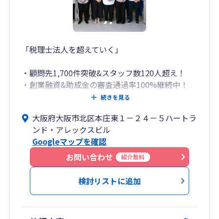
「税理士法人を超えていく」
・顧問先1,700件突破&スタッフ数120人超え！
・創業融資&助成金の審査通過率100%継続中！
（社会保険労務士法人併設）
続きを見る
・会社設立代行は顧問契約で代行手数料14万円が
大阪府大阪市北区本庄東１－２４－５ハートラ
無料！（登記は司法書士が行います）
ンド・アレックスビル
・弥生会計の全サービス&ソフトに精通！（freee
Googleマップを確認
も全体のわずか数%しかいない五つ星認定アドバ
イザー）
お問い合わせ
紹介無料
・スタートアップの創業支援から売上数百億円規
模の大企業の事業承継まで対応可能！
検討リストに追加
ハートランド税理士法人（大阪府北区）は、どこ
の税理士事務所でもエースとなれる高度な専門知