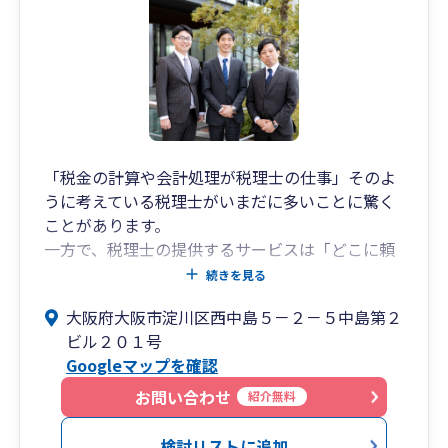
「税金の計算や会計処理が税理士の仕事」そのよ
うに考えている税理士がいまだに多いことに驚く
ことがあります。
一方で、税理士の提供するサービスは「どこに頼
んでも一緒」そう考える経営者の方も多いのでは
続きを見る
ないでしょうか。
大阪府大阪市淀川区西中島５－２－５中島第２
私たちフラッグシップは、税理士の仕事を「税金
ビル２０１号
の計算」にとどまらず、経営者の最も身近なライ
Googleマップを確認
フパートナーとして「夢を叶えるお手伝いをする
こと」であると考えています。
お問い合わせ
紹介無料
そのため私たちは業務範囲を限定することなくお
客様と真摯に向き合い、提供するサービスひとつ
検討リストに追加