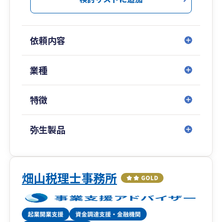
ひとつに工夫を凝らし、独自のノウハウを蓄積し
てきました。お客様の成功は私たちのやりがいで
あり、存在価値でもあります。
依頼内容
ライフパートナーとして最高品質のサービスをご
提供し、あなたの夢を叶えるお手伝いができるこ
とを楽しみにしています。
業種
特徴
弥生製品
畑山税理士事務所