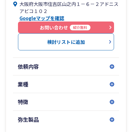
大阪府大阪市住吉区山之内１－６－２アドニス
く姿勢に定評があること
アビコ１０２
④税務署勤務経験があり、税務調査対策に精通し
Googleマップを確認
ていること
③会計事務所勤務経験を生かした経営計画、節税
お問い合わせ
紹介無料
アドバイスが得意であること
などを強みとしております。
検討リストに追加
主な業務といたしましては、
・個人事業、法人の税務顧問、決算、申告業務
依頼内容
（個人事業開業や法人設立などスタートアップサ
ポートも得意としています）
・日本政策金融公庫への融資申請支援
業種
・顧問先での自計化の導入サポート
・相続税対策の提案、生前相続対策の実施
特徴
・税務調査の立ち合い、税務調査シュミレーショ
ン（元税務職員の経験に沿ったアドバイス、サポ
ートが可能です）
弥生製品
になります。