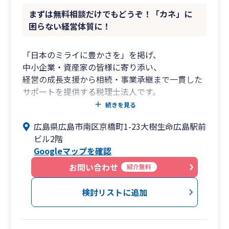
まずは無料相談だけでもどうぞ！「カネ」に
困らない経営体質に！
「日本のミライに豊かさを」を掲げ、
中小企業・資産家の皆様に寄り添い、
経営の成長支援から相続・事業承継まで一貫した
サポートを提供する税理士法人です。
創業期から成長期、成熟期から承継期に至るま
続きを見る
で、
広島県広島市南区京橋町1-23大樹生命広島駅前
各フェーズに応じた税務・財務の最適解をご提
ビル2階
案。
Googleマップを確認
クラウド会計の導入支援から月次経営管理まで、
わかりやすくご支援いたします。
お問い合わせ
紹介無料
■私たちが選ばれる理由
検討リストに追加
フェーズに応じたトータルサポート
➥創業、成長、安定、そして承継——