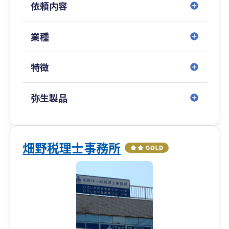
依頼内容
企業のライフサイクルに応じて必要となる税
務・財務体制は変化します。
私たちは各段階で求められる支援を見極め、柔
業種
軟に対応します。
特徴
コストを抑えつつ、中長期的な視点での体制構築
➥無理なコスト負担を強いるのではなく、中小企
業が持続的に発展できるよう、
弥生製品
税務・財務の基盤整備を効率的に進めます。
クラウド会計導入から決算までの一貫対応
➥弥生会計Nextなどクラウド会計の導入支援から
畑野税理士事務所
スタートし、
記帳代行・税務相談・決算申告までシームレス
にサポート。
会計・税務の“見える化”を実現します。
相続・事業承継の専門チームとの連携による出口