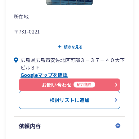
戦略対応
➥将来の株価対策や世代交代、相続に向けた設計
まで視野に入れた提案が可能。
所在地
出口戦略から次世代への承継までを見据えた支
援体制を構築しています。
〒731-0221
■このような方におすすめです
広島県広島市安佐北区可部3-37-40 大下ビル3F
続きを見る
広島県広島市安佐北区可部３－３７－４０大下
・中小企業の経営者様で、決算書を“融資に強
Tel 082-815-4151
ビル３Ｆ
い”状態にしたい
Googleマップを確認
・創業間もない、または成長段階の法人で、会
計・税務の整備から始めたい
お問い合わせ
紹介無料
・将来的に事業承継や相続を見据えて、税務・財
務の準備を進めたい
検討リストに追加
・生きた事業計画とともに、圧倒的スピードで成
長したい
依頼内容
■【全国14拠点】※オンラインの場合は全国対応