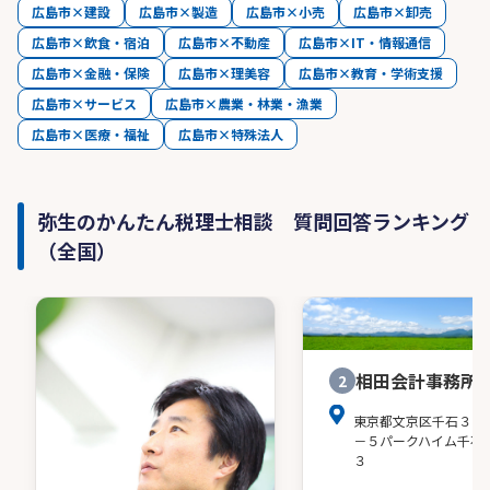
広島市×建設
広島市×製造
広島市×小売
広島市×卸売
広島市×飲食・宿泊
広島市×不動産
広島市×IT・情報通信
広島市×金融・保険
広島市×理美容
広島市×教育・学術支援
広島市×サービス
広島市×農業・林業・漁業
広島市×医療・福祉
広島市×特殊法人
弥生のかんたん税理士相談 質問回答ランキング
（全国）
相田会計事務所
2
東京都文京区千石３－
－５パークハイム千石
３