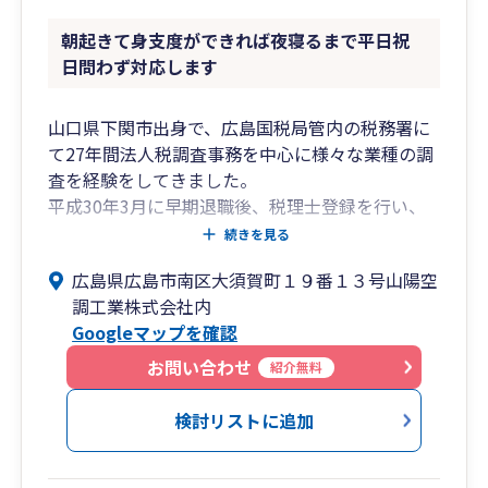
朝起きて身支度ができれば夜寝るまで平日祝
日問わず対応します
山口県下関市出身で、広島国税局管内の税務署に
て27年間法人税調査事務を中心に様々な業種の調
査を経験をしてきました。
平成30年3月に早期退職後、税理士登録を行い、
広島市内税理士法人の勤務を経て開業税理士とな
続きを見る
りました。
広島県広島市南区大須賀町１９番１３号山陽空
個人事務所ではありますので私一人で出来ること
調工業株式会社内
には限界がありますが、様々な士業やコンサル
Googleマップを確認
等、各方面の信頼できる専門家と協力し、お客様
を多角的にサポートできる体制づくりを行ってい
お問い合わせ
紹介無料
ます。
相続や株価評価なども、得意とされている税理士
検討リストに追加
と協力して進めていくこともできます。
弥生会計オンライン、弥生会計NEXTの他、他社