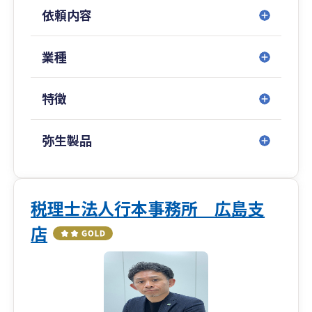
ではありますがfreeeなどのクラウド型の会計ソフ
依頼内容
トを導入し、銀行等を連携させることによってお
互いの入力の負担を減らしながら、いかに早くお
互い簡単に数字を見えるようにできるかというと
業種
ころまで突き詰め、事業拡大のお手伝いをしてい
きます。
特徴
よろしくお願いいたします。
弥生製品
税理士法人行本事務所 広島支
店