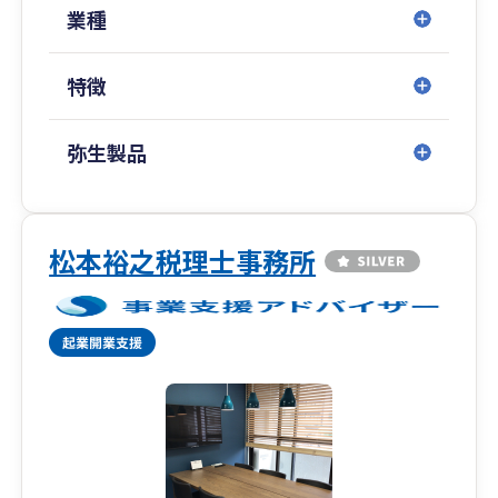
東京都（池袋）／神奈川県（横浜）／山梨県（甲
業種
府）／大阪府／
広島県／山口県（周南）／福岡県（博多・北九
特徴
州）／佐賀県／
長崎県／埼玉県（川越）／千葉県／愛知県（名古
屋）／沖縄県（那覇）
弥生製品
■専門著書やセミナー講演等多数
金融機関をはじめ、各業界で相続や事業承継に関
松本裕之税理士事務所
するセミナー講演実績も多数ございます。
また、著書はAmazon税法部門で1位を獲得する
等、高い専門性を誇ります。