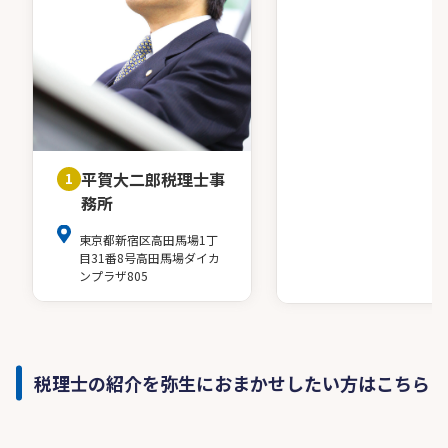
平賀大二郎税理士事
1
務所
東京都新宿区高田馬場1丁
目31番8号高田馬場ダイカ
ンプラザ805
税理士の紹介を弥生におまかせしたい方はこちら