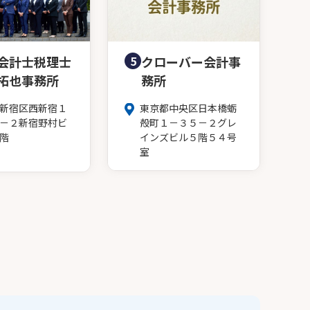
会計士税理士
5
クローバー会計事
拓也事務所
務所
新宿区西新宿１
東京都中央区日本橋蛎
－２新宿野村ビ
殻町１－３５－２グレ
階
インズビル５階５４号
室