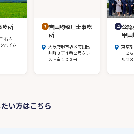
事務所
3
吉田均税理士事務
4
公認
所
甲田
千石３－
クハイム
大阪府堺市堺区南田出
東京都
井町３丁４番２号クレ
－２６
スト泉１０３号
ル２３
したい方はこちら