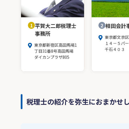
1
平賀大二郎税理士
2
相田会計
事務所
東京都文京区
１４－５パー
東京都新宿区高田馬場1
千石４０３
丁目31番8号高田馬場
ダイカンプラザ805
税理士の紹介を弥生におまかせ