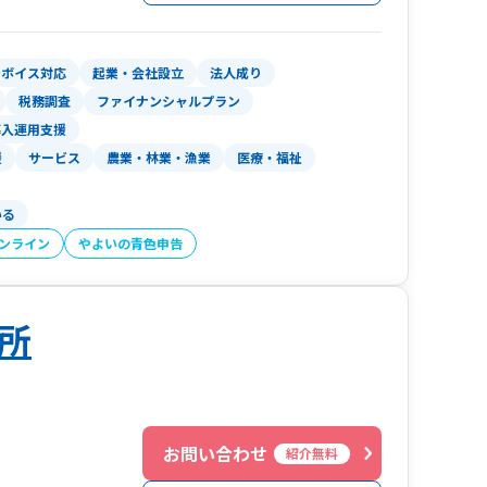
体制をサポートします。
」として、
ンボイス対応
起業・会社設立
法人成り
ています。
税務調査
ファイナンシャルプラン
導入運用支援
援
サービス
農業・林業・漁業
医療・福祉
いる
オンライン
やよいの青色申告
所
お問い合わせ
紹介無料