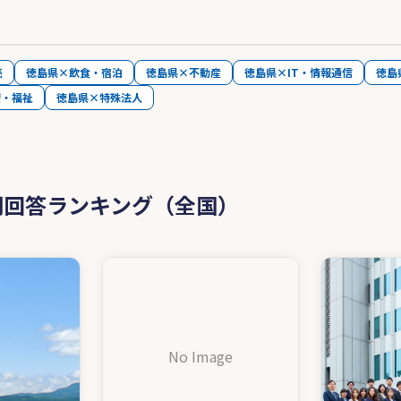
売
徳島県×飲食・宿泊
徳島県×不動産
徳島県×IT・情報通信
徳島
療・福祉
徳島県×特殊法人
問回答ランキング（全国）
No Image