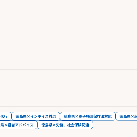
理代行
徳島県×インボイス対応
徳島県×電子帳簿保存法対応
徳島県×
島県×経営アドバイス
徳島県×労務、社会保険関連