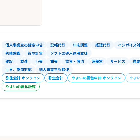
個人事業主の確定申告
記帳代行
年末調整
経理代行
インボイス
税務調査
給与計算
ソフトの導入運用支援
建設
製造
小売
卸売
飲食・宿泊
理美容
サービス
農
土日、夜間対応
個人事業主も歓迎
弥生会計 オンライン
弥生会計
やよいの青色申告 オンライン
やよ
やよいの給与計算