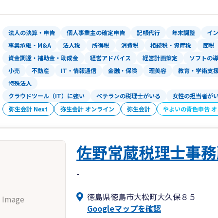
経理が苦手な方でも安心して運用できる
「税金のことを気軽に相談できる税理士
法人の決算・申告
個人事業主の確定申告
記帳代行
年末調整
イ
長く信頼していただける関係を大切にし
事業承継・M&A
法人税
所得税
消費税
相続税・資産税
節税
資金調達・補助金・助成金
経営アドバイス
経営計画策定
ソフトの
小売
不動産
IT・情報通信
金融・保険
理美容
教育・学術支
特殊法人
クラウドツール（IT）に強い
ベテランの税理士がいる
女性の担当者が
弥生会計 Next
弥生会計 オンライン
弥生会計
やよいの青色申告 
佐野常蔵税理士事務
-
徳島県徳島市大松町大久保８５
 Image
Googleマップを確認