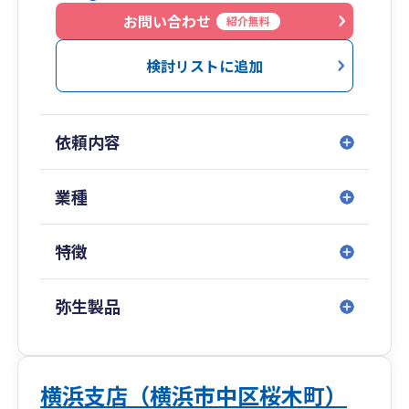
当事務所の方針をお読みいただき、ご共感いただ
広島県／山口県（周南）／福岡県（博多・北九
お問い合わせ
紹介無料
けました皆様とご一緒にお仕事が出来ることを、
州）／佐賀県／
心よりお待ちしております。
長崎県／埼玉県（川越）／千葉県／愛知県（名古
検討リストに追加
屋）／沖縄県（那覇）
■専門著書やセミナー講演等多数
依頼内容
金融機関をはじめ、各業界で相続や事業承継に関
業種
するセミナー講演実績も多数ございます。
また、著書はAmazon税法部門で1位を獲得する
等、高い専門性を誇ります。
特徴
弥生製品
横浜支店（横浜市中区桜木町）