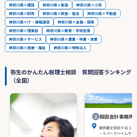
神奈川県×建設
神奈川県×製造
神奈川県×小売
神奈川県×卸売
神奈川県×飲食・宿泊
神奈川県×不動産
神奈川県×IT・情報通信
神奈川県×金融・保険
神奈川県×理美容
神奈川県×教育・学術支援
神奈川県×サービス
神奈川県×農業・林業・漁業
神奈川県×医療・福祉
神奈川県×特殊法人
弥生のかんたん税理士相談 質問回答ランキング
（全国）
相田会計事務所
2
東京都文京区千石３－
－５パークハイム千石