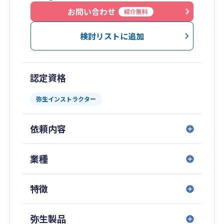
JR横浜駅西口 横浜市営地下鉄「横浜」駅 徒歩1分
お問い合わせ
紹介無料
渋谷オフィス
検討リストに追加
渋谷駅[井の頭線西口]徒歩2分
JR山手線渋谷駅から渋谷マークシティ道玄坂上出
口から徒歩30秒
認定資格
弊社では、銀行からの資金調達のサポートや通常
弥生インストラクター
の税理士サービス（記帳、決算、確定申告）に加
え、未来会計、将来を見据えた成長サポートを行
依頼内容
っております。
ミッション 100年経営とワクワクする良い会社創
業種
りを応援します
ビジョン 21世紀の日本経済を元気に！
特徴
バリュー お客様第一主義の実現を通じて、全社員
が幸せになり、社会に貢献する
弥生製品