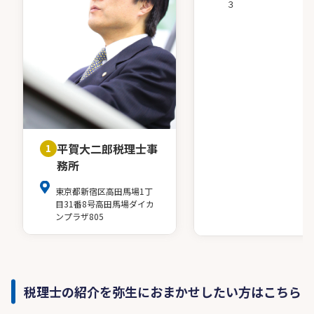
３
平賀大二郎税理士事
1
務所
東京都新宿区高田馬場1丁
目31番8号高田馬場ダイカ
ンプラザ805
税理士の紹介を弥生におまかせしたい方はこちら