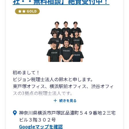
社・・無料相談】絶賛受付中！
情報、Ｍ＆Ａ情報等々
5.リーズナブルな料金設定
年間料金のめやすの金額は決算申告、年末調整
対応を含む顧問契約時の法人料金です。
初めまして！
ビジョン税理士法人の鈴木と申します。
東戸塚オフィス、横浜駅前オフィス、渋谷オフィ
スの3拠点の税理士法人です。
続きを見る
東戸塚オフィス
神奈川県横浜市戸塚区品濃町５４９番地２三宅
JR東戸塚駅 東口徒歩3分 スシローのビル
ビル３階３０２号
Googleマップを確認
横浜駅前オフィス