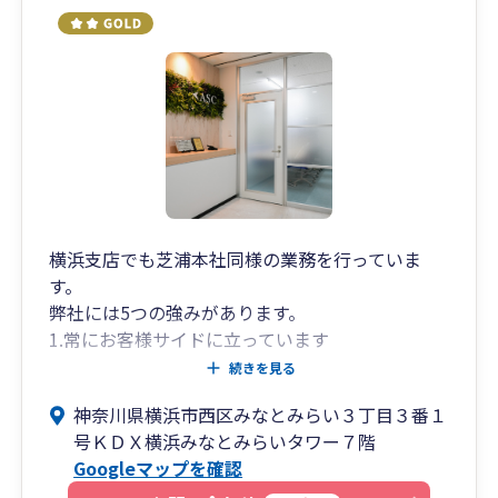
横浜支店でも芝浦本社同様の業務を行っていま
す。
弊社には5つの強みがあります。
1.常にお客様サイドに立っています
たとえば「税務調査では税理士が税務署の味方
続きを見る
になってしまった」という事例は意外に多いも
神奈川県横浜市西区みなとみらい３丁目３番１
の。私共には、こうしたきっかけでお客様になっ
号ＫＤＸ横浜みなとみらいタワー７階
ていただいた会社が複数あります。 常に調査を見
Googleマップを確認
据えて毎月の処理にあたり、税務調査の立会も必