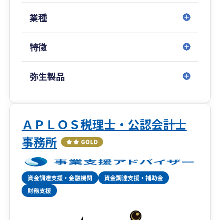
務・財務体制は変化します。
私たちは各段階で求められる支援を見極め、柔
業種
軟に対応します。
特徴
コストを抑えつつ、中長期的な視点での体制構築
➥無理なコスト負担を強いるのではなく、中小企
業が持続的に発展できるよう、
弥生製品
税務・財務の基盤整備を効率的に進めます。
クラウド会計導入から決算までの一貫対応
➥弥生会計Nextなどクラウド会計の導入支援から
ＡＰＬＯＳ税理士・公認会計士
スタートし、
事務所
記帳代行・税務相談・決算申告までシームレス
にサポート。
会計・税務の“見える化”を実現します。
相続・事業承継の専門チームとの連携による出口
戦略対応
➥将来の株価対策や世代交代、相続に向けた設計