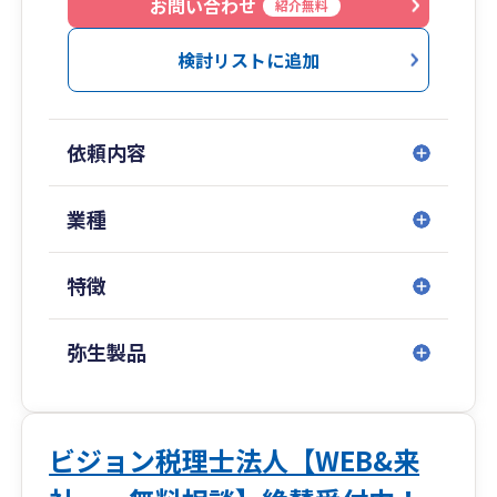
ず会社の味方になって実施しております。
お問い合わせ
紹介無料
2.お客様の商売繁盛を支援しています
検討リストに追加
節税は当然として、お客様同士のビジネスマッ
チング、コスト削減の相談対応等を通じて商売繁
盛を積極的に支援しています。
依頼内容
3.定着率の高いスタッフが安定した業務に従事し
ています
業種
スタッフは、原則として新卒から入定着率の高
い環境下で業務に従事しています。転職が多い会
特徴
計業界においてありがちな、お客様の重要情報を
知る担当者がどんどん辞めていく、ということが
ありません。
弥生製品
4.経営に役立つ各種情報等を提供・紹介していま
す
お客様の経営に役立つ情報等を積極的に提供・
ビジョン税理士法人【WEB&来
紹介しています。外部の専門家、金融機関、投資