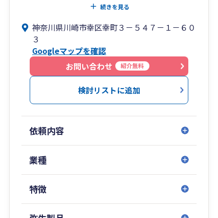
より、お客様の利便性、安心感、満足感の最大化
続きを見る
を目指します。
神奈川県川崎市幸区幸町３－５４７－１－６０
なお、コンサルティング業務は神田小川町事務所
３
で対応しております。
Googleマップを確認
お問い合わせ
紹介無料
検討リストに追加
依頼内容
業種
特徴
弥生製品