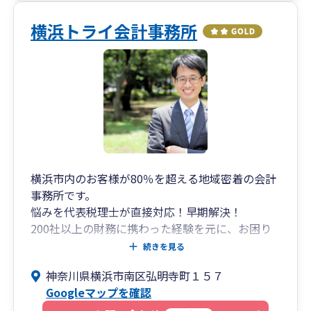
横浜トライ会計事務所
横浜市内のお客様が80％を超える地域密着の会計
事務所です。
悩みを代表税理士が直接対応！早期解決！
200社以上の財務に携わった経験を元に、お困り
ごとに素早く対応していきます。
続きを見る
毎月、地域の補助金などの情報提供を行い、役立
神奈川県横浜市南区弘明寺町１５７
つ情報をお届けします。
Googleマップを確認