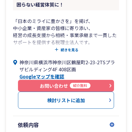
困らない経営体質に！
「日本のミライに豊かさを」を掲げ、
中小企業・資産家の皆様に寄り添い、
経営の成長支援から相続・事業承継まで一貫した
サポートを提供する税理士法人です。
創業期から成長期、成熟期から承継期に至るま
続きを見る
で、
神奈川県横浜市神奈川区鶴屋町2-23-2TSプラ
各フェーズに応じた税務・財務の最適解をご提
ザビルディング4F 408区画
案。
Googleマップを確認
クラウド会計の導入支援から月次経営管理まで、
わかりやすくご支援いたします。
お問い合わせ
紹介無料
■私たちが選ばれる理由
検討リストに追加
フェーズに応じたトータルサポート
➥創業、成長、安定、そして承継——
依頼内容
企業のライフサイクルに応じて必要となる税