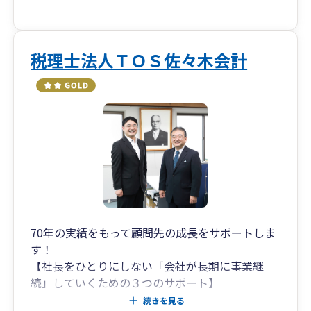
弊社では、ビジョン式月次決算書を活用して「お
金の儲け方と残し方」「どこに手を打てば利益が
出るのか」をお伝えして、良い会社づくりの支援
をしております。
税理士法人ＴＯＳ佐々木会計
「税務だけじゃお客様の会社は良くならない。成
長発展もしない。企業の未来を一緒に創りた
い。」
そんな熱い想いで、全国の中小企業を元気にする
ことを使命として走り続ける。
「100年続くワクワクする良い会社を日本中に広
げたい！」という想いを原動力に、日々中小企業
の経営を全力でサポートしています。
70年の実績をもって顧問先の成長をサポートしま
す！
ビジョン税理士法人が目指すのは、単なる税務の
【社長をひとりにしない「会社が長期に事業継
枠を超えた、未来をつくる経営パートナーです！
続」していくための３つのサポート】
経営者の”夢の実現”を一緒に考え、一緒に伴走す
る税理士法人を目指しています。
続きを見る