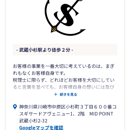
まで視野に入れた提案が可能。
出口戦略から次世代への承継までを見据えた支
援体制を構築しています。
■このような方におすすめです
・中小企業の経営者様で、決算書を“融資に強
- 武蔵小杉駅より徒歩２分 -
い”状態にしたい
・創業間もない、または成長段階の法人で、会
お客様の事業を一番大切に考えているのは、まぎ
計・税務の整備から始めたい
れもなくお客様自身です。
・将来的に事業承継や相続を見据えて、税務・財
税理士に限らず、どれほどお客様を大切にしてい
務の準備を進めたい
ると言葉を並べても、お客様自身の想いには及び
・生きた事業計画とともに、圧倒的スピードで成
ません。
長したい
続きを見る
税理士との理想の関わり方は、どのようなもので
神奈川県川崎市中原区小杉町３丁目６００番コ
しょうか。
■【全国14拠点】※オンラインの場合は全国対応
スギサードアヴェニュー1、2階 MID POINT
お客様の数だけ、税理士の数だけ、答えがあると
武蔵小杉2-32
思います。
東京都（池袋）／神奈川県（横浜）／山梨県（甲
Googleマップを確認
府）／大阪府／