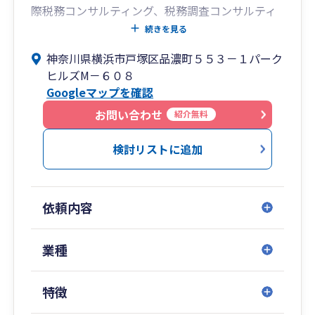
際税務コンサルティング、税務調査コンサルティ
・記帳サポート／記帳代行
ング、税務調査立会い等について、オンラインミ
続きを見る
・決算、申告
ーティングで気軽にご相談いただける環境を整え
・クラウド会計の運用サポート
神奈川県横浜市戸塚区品濃町５５３－１パーク
ておりますので、ご連絡をお待ちしております。
資金繰りや利益の改善など、税務顧問とは別枠で
ヒルズМ－６０８
のサポートも行っています。
Googleマップを確認
お問い合わせ
■ ご相談
紹介無料
まずは話をしてみたい、相性を確認してみたい、
検討リストに追加
という段階でもご相談いただけます。
▶ ホームページ
https://takanozeirishi.com
依頼内容
▶ お問い合わせ
業種
https://takanozeirishi.com/contact
特徴