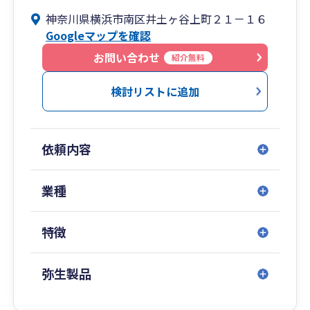
私たちは横浜の地で70年間多くのお客様の代替わ
神奈川県横浜市南区井土ヶ谷上町２１－１６
り・事業承継をサポートしてきました。
①ビジョン式月次決算書
Googleマップを確認
会社が次の一歩を踏み出すために全力でサポート
ビジョン税理士法人は、「強い財務体質の会社創
し、社長が本業に集中できる環境を作ります。
り」を支援しています。
お問い合わせ
紹介無料
②ビジョン式経営計画書
検討リストに追加
〇平均年齢が60代の税理士業界の中で、副所長が
ビジョン式「経営計画書」 とは「単なる数字の羅
30代と業界平均より若い
列の計画書」ではなく、将来の成長戦略の設定を
顧問先の次世代の社長・後継者と同年代の税理士
お手伝いします！
依頼内容
がこれからの経営をお手伝いします。
その他サービス
〇会計・経理・税金・経営の分からないをなくす
業種
・節税支援、記帳代行、クラウド支援
専門用語をなるべく使用せず、分かりやすい説明
・融資支援
を心掛けます。
・社労士事務所併設
特徴
・税務調査対策
〇節税よりもお金を残すことが大事
安易な節税策に走るより、手元にお金が残る方法
弥生製品
を重要視しています。