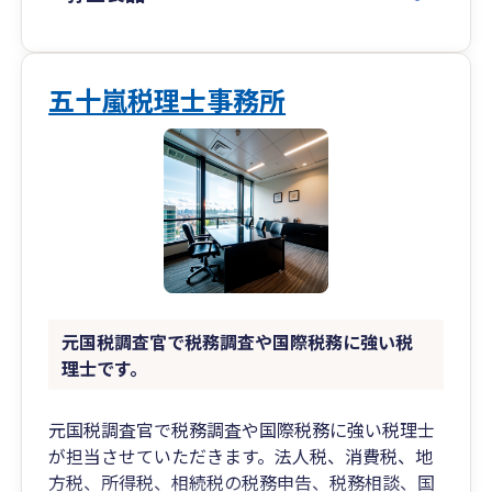
データやPDFなどで共有いただく形が中心です。
■ ご相談について
ご相談はオンラインでのやり取りを中心に進めて
五十嵐税理士事務所
います。
対面での打ち合わせも、ご希望に応じて対応して
います。
■ こんな方に向いています
・税理士に気軽に相談できる関係性を求めている
・数字に苦手意識はあるが、少しずつ向き合って
いきたいと考えている
・高圧的ではない、落ち着いて話せる相手を探し
元国税調査官で税務調査や国際税務に強い税
ている
理士です。
・オンライン中心で、手間のないやり取りを希望
している
元国税調査官で税務調査や国際税務に強い税理士
が担当させていただきます。法人税、消費税、地
■ サポート内容
方税、所得税、相続税の税務申告、税務相談、国
・税務顧問