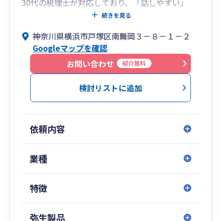
30代の税理士が対応しており、「話しやすい」
「相談しやすい」と言っていただくことが多いで
続きを見る
す。
神奈川県横浜市戸塚区南舞岡３－８－１－２
創業期（年商1,000万円以下）から成長途中（年
Googleマップを確認
商1億円以下）の事業者様からのご相談が多く、
数字に苦手意識のある経営者の方からもご相談い
お問い合わせ
紹介無料
ただいています。
検討リストに追加
■ 大切にしていること
気軽に相談できる関係性を大切にしています。
一方的に進めるのではなく、それぞれの考え方や
依頼内容
ペースに合わせた関わり方を心がけています。
必要な場面では少し背中を押しながら、後ろから
支えるような形で伴走できたらと思っています。
業種
■ 進め方について
特徴
クラウド会計やオンラインツールを活用し、負担
の少ないやり取りで進めています。
記帳代行にも対応しており、領収書や資料は写真
弥生製品