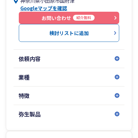
神奈川県小田原市国府津
小田原市で活動している小さな会社とフリーラン
Googleマップを確認
ス専門の税理士です。
税務相談や申告書の作成はもちろんのこと、ITを
お問い合わせ
紹介無料
活用した経理効率化にも力を入れており、顧問先
のお客様と一緒にペーパーレスで快適な経理を実
検討リストに追加
践しております。
当事務所は担当者によりサービスの質が変わるこ
依頼内容
とを避ける為、全てのお客様を実務経験10年超の
代表税理士が直接担当いたします。
ノーライセンスのスタッフや経験の浅いスタッフ
業種
がお客様の担当者になることはありませんので、
ご安心ください。
特徴
私のホームページに事務所の特徴や料金表等を詳
しく記載しておりますので、是非ご覧ください。
弥生製品