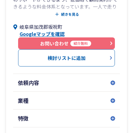
きるような料金体系となっています。一人で走り
続けるのは、なかなか難しいものです。常に前向
続きを見る
きなお声がけを通じて、個人に寄り添う「明る
岐阜県加茂郡坂祝町
く、やさしい税理士」を目指しています。
Googleマップを確認
お問い合わせ
紹介無料
検討リストに追加
依頼内容
業種
特徴