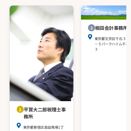
相田会計事務所
2
東京都文京区千石３－
－５パークハイム千石
３
平賀大二郎税理士事
1
務所
東京都新宿区高田馬場1丁