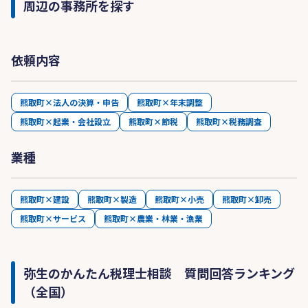
周辺の事務所を探す
依頼内容
熊取町×法人の決算・申告
熊取町×年末調整
熊取町×起業・会社設立
熊取町×節税
熊取町×税務調査
業種
熊取町×建設
熊取町×製造
熊取町×小売
熊取町×卸売
熊取町×サービス
熊取町×農業・林業・漁業
弥生のかんたん税理士相談 質問回答ランキング
（全国）