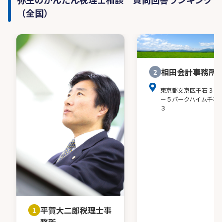
（全国）
相田会計事務所
2
東京都文京区千石３－
－５パークハイム千石
３
平賀大二郎税理士事
1