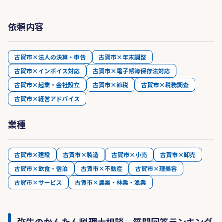
依頼内容
古賀市×法人の決算・申告
古賀市×年末調整
古賀市×インボイス対応
古賀市×電子帳簿保存法対応
古賀市×起業・会社設立
古賀市×節税
古賀市×税務調査
古賀市×経営アドバイス
業種
古賀市×建設
古賀市×製造
古賀市×小売
古賀市×卸売
古賀市×飲食・宿泊
古賀市×不動産
古賀市×理美容
古賀市×サービス
古賀市×農業・林業・漁業
弥生のかんたん税理士相談 質問回答ランキング