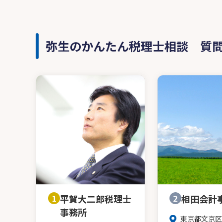
弥生のかんたん税理士相談 質
1
平賀大二郎税理士
2
相田会計
事務所
東京都文京区