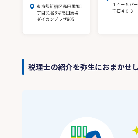
１４－５パー
東京都新宿区高田馬場1
千石４０３
丁目31番8号高田馬場
ダイカンプラザ805
税理士の紹介を弥生におまかせ