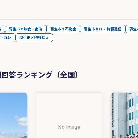
売
羽生市×飲食・宿泊
羽生市×不動産
羽生市×IT・情報通信
羽生
療・福祉
羽生市×特殊法人
問回答ランキング（全国）
No Image