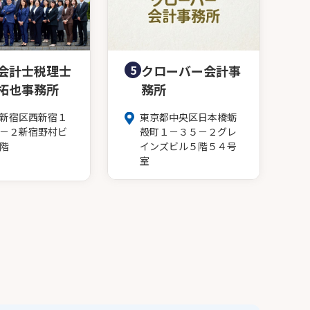
会計士税理士
5
クローバー会計事
拓也事務所
務所
新宿区西新宿１
東京都中央区日本橋蛎
－２新宿野村ビ
殻町１－３５－２グレ
階
インズビル５階５４号
室