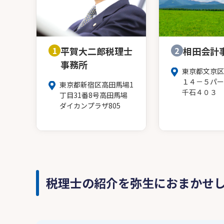
1
平賀大二郎税理士
2
相田会計
事務所
東京都文京区
１４－５パー
東京都新宿区高田馬場1
千石４０３
丁目31番8号高田馬場
ダイカンプラザ805
税理士の紹介を弥生におまかせ