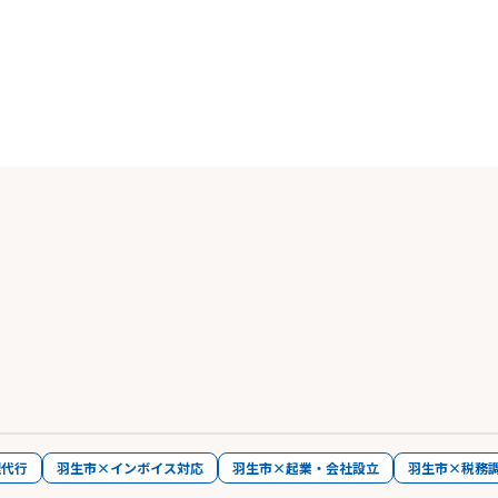
理代行
羽生市×インボイス対応
羽生市×起業・会社設立
羽生市×税務