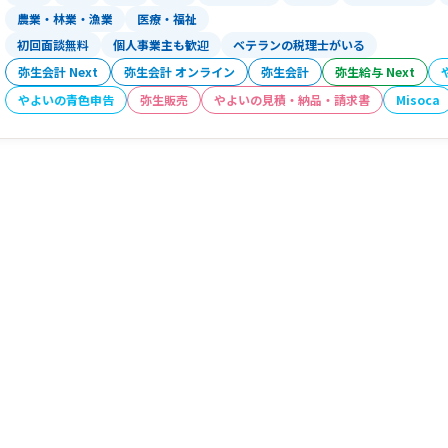
農業・林業・漁業
医療・福祉
初回面談無料
個人事業主も歓迎
ベテランの税理士がいる
弥生会計 Next
弥生会計 オンライン
弥生会計
弥生給与 Next
やよいの青色申告
弥生販売
やよいの見積・納品・請求書
Misoca