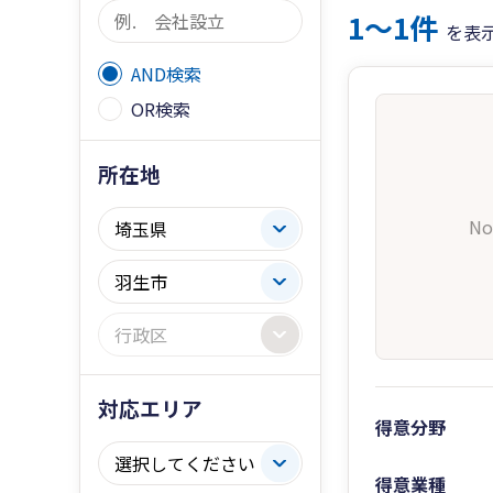
1〜1件
を表
AND検索
OR検索
所在地
No
対応エリア
得意分野
得意業種