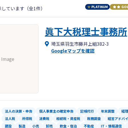
示しています（全1件）
眞下大税理士事務所
埼玉県羽生市藤井上組382-3
Googleマップを確認
 Image
法人の決算・申告
個人事業主の確定申告
記帳代行
年末調整
経
法人税
所得税
消費税
相続税・資産税
税務調査
経営アドバ
建設
製造
小売
卸売
飲食・宿泊
不動産
IT・情報通信