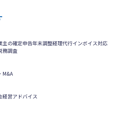
す
業主の確定申告
年末調整
経理代行
インボイス対応
税務調査
M&A
金
経営アドバイス