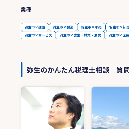
業種
羽生市×建設
羽生市×製造
羽生市×小売
羽生市×卸
羽生市×サービス
羽生市×農業・林業・漁業
羽生市×医
弥生のかんたん税理士相談 質