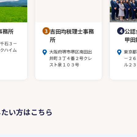
事務所
3
吉田均税理士事務
4
公認
所
甲田
千石３－
クハイム
大阪府堺市堺区南田出
東京都
井町３丁４番２号クレ
－２６
スト泉１０３号
ル２３
したい方はこちら