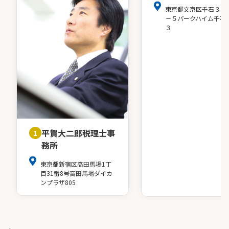
東京都文京区千石３－
－５パークハイム千石
３
平賀大二郎税理士事
1
務所
東京都新宿区高田馬場1丁
目31番8号高田馬場ダイカ
ンプラザ805