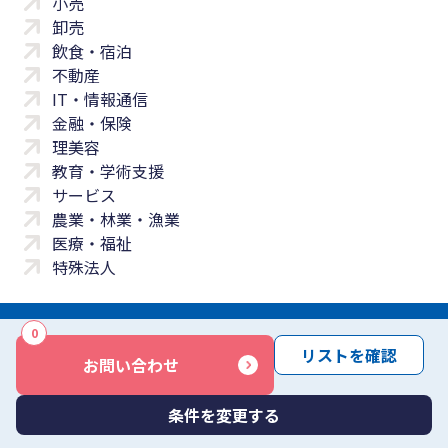
小売
卸売
飲食・宿泊
不動産
IT・情報通信
金融・保険
理美容
教育・学術支援
サービス
農業・林業・漁業
医療・福祉
特殊法人
0
サイトマップ
プライバシーポリシー
免責事項
サービス利用規約
リストを確認
お問い合わせ
商標について
反社会勢力に対する基本方針
お問い合わせ
Copyright © Yayoi Co., Ltd. All rights reserved.
条件を変更する