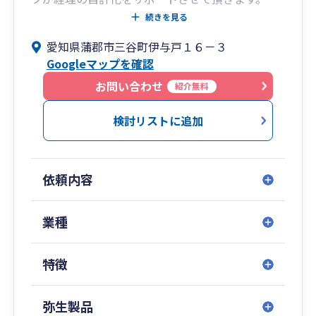
続きを見る
併設
愛知県蒲郡市三谷町伊与戸１６－３
・上長不動産（あげちょうふどうさん）
Googleマップを確認
相続土地・建物の売買、仲介、賃貸など
うさぎのマークの全日本不動産メンバーと連携中
お問い合わせ
紹介無料
ご相談はお気軽に無料対応中
検討リストに追加
・合同会社 東海財務リサーチ
財務諸表の分析サービスを実施しています。
ご相談はお気軽に無料対応中
依頼内容
業種
特徴
弥生製品