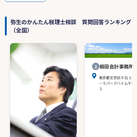
弥生のかんたん税理士相談 質問回答ランキング
（全国）
相田会計事務所
2
東京都文京区千石３－
－５パークハイム千石
３