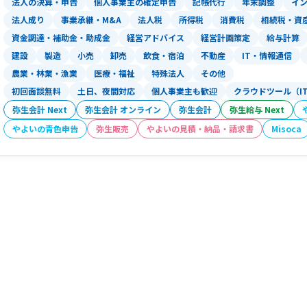
法人の決算・申告
個人事業主の確定申告
記帳代行
年末調整
イ
法人成り
事業承継・M&A
法人税
所得税
消費税
相続税・資
資金調達・補助金・助成金
経営アドバイス
経営計画策定
給与計算
建設
製造
小売
卸売
飲食・宿泊
不動産
IT・情報通信
農業・林業・漁業
医療・福祉
特殊法人
その他
初回面談無料
土日、夜間対応
個人事業主も歓迎
クラウドツール（I
弥生会計 Next
弥生会計 オンライン
弥生会計
弥生給与 Next
やよいの青色申告
弥生販売
やよいの見積・納品・請求書
Misoca