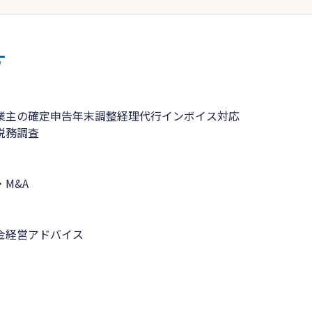
す
業主の確定申告
年末調整
経理代行
インボイス対応
税務調査
M&A
金
経営アドバイス