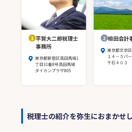
1
平賀大二郎税理士
2
相田会計
事務所
東京都文京区
１４－５パー
東京都新宿区高田馬場1
千石４０３
丁目31番8号高田馬場
ダイカンプラザ805
税理士の紹介を弥生におまかせ