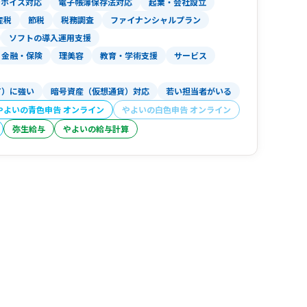
ンボイス対応
電子帳簿保存法対応
起業・会社設立
産税
節税
税務調査
ファイナンシャルプラン
ソフトの導入運用支援
金融・保険
理美容
教育・学術支援
サービス
T）に強い
暗号資産（仮想通貨）対応
若い担当者がいる
やよいの青色申告 オンライン
やよいの白色申告 オンライン
弥生給与
やよいの給与計算