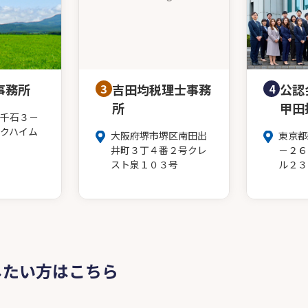
事務所
3
吉田均税理士事務
4
公認
所
甲田
千石３－
クハイム
大阪府堺市堺区南田出
東京都
井町３丁４番２号クレ
－２６
スト泉１０３号
ル２３
したい方はこちら