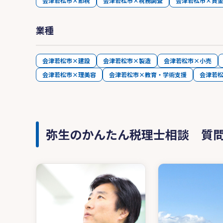
会津若松市×節税
会津若松市×税務調査
会津若松市×資
業種
会津若松市×建設
会津若松市×製造
会津若松市×小売
会津若松市×理美容
会津若松市×教育・学術支援
会津若
弥生のかんたん税理士相談 質