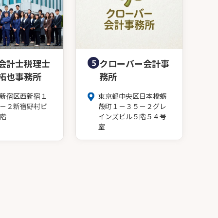
会計士税理士
5
クローバー会計事
拓也事務所
務所
新宿区西新宿１
東京都中央区日本橋蛎
－２新宿野村ビ
殻町１－３５－２グレ
階
インズビル５階５４号
室