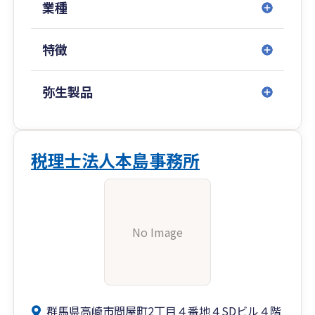
基準の新規適用サポート、各種決算書類作成サポ
業種
ート、各種開示項目の作成サポート、監査対応に
伴う各種資料の作成サポート、ITガバナンスを含
特徴
む内部統制改善・構築サポート、法定監査、経営
分析資料の作成サポート、IPO支援など
※お客様の自計化サポートは承っておりますが、
弥生製品
記帳代行はお受けしておりませんのでご了承くだ
さい。
税理士法人本島事務所
No Image
群馬県高崎市問屋町2丁目４番地４SDビル４階