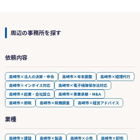
周辺の事務所を探す
依頼内容
高崎市×法人の決算・申告
高崎市×年末調整
高崎市×経理代行
高崎市×インボイス対応
高崎市×電子帳簿保存法対応
高崎市×起業・会社設立
高崎市×事業承継・M&A
高崎市×節税
高崎市×税務調査
高崎市×経営アドバイス
業種
高崎市×建設
高崎市×製造
高崎市×小売
高崎市×卸売