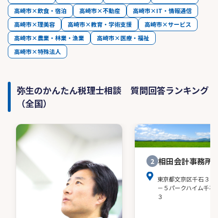
高崎市×飲食・宿泊
高崎市×不動産
高崎市×IT・情報通信
高崎市×理美容
高崎市×教育・学術支援
高崎市×サービス
高崎市×農業・林業・漁業
高崎市×医療・福祉
高崎市×特殊法人
弥生のかんたん税理士相談 質問回答ランキング
（全国）
相田会計事務所
2
東京都文京区千石３－
－５パークハイム千石
３