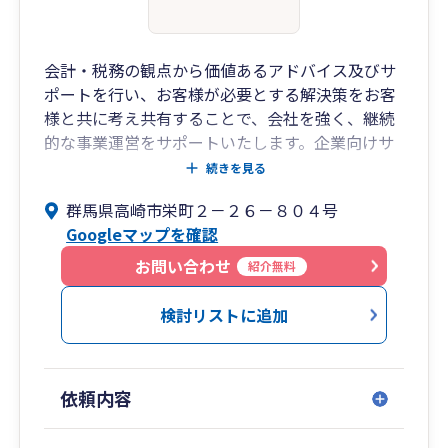
会計・税務の観点から価値あるアドバイス及びサ
ポートを行い、お客様が必要とする解決策をお客
様と共に考え共有することで、会社を強く、継続
的な事業運営をサポートいたします。企業向けサ
ービスとして若い経営者からベテラン経営者まで
続きを見る
対応し、お客様が直面する様々な経営課題の解決
群馬県高崎市栄町２－２６－８０４号
の支援を行います。 個人向けサービスとしてフリ
Googleマップを確認
ーランスの事業継続、事業の拡大の支援などを行
います。
お問い合わせ
紹介無料
詳しいご相談内容・ご予算等をお伺いし、お客様
に合ったサービスをご提案いたします。 ちょっと
検討リストに追加
したご質問、ご相談でもかまいませんので、お困
りごとがあるようでしたら、お気軽にお問合せ下
さい。リモートでのご相談も対応しております。
依頼内容
【主なサービス内容】
税務顧問、税務申告・相談、経営全般顧問、会計