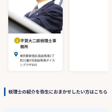
平賀大二郎税理士事
1
務所
東京都新宿区高田馬場1丁
目31番8号高田馬場ダイカ
ンプラザ805
税理士の紹介を弥生におまかせしたい方はこちら