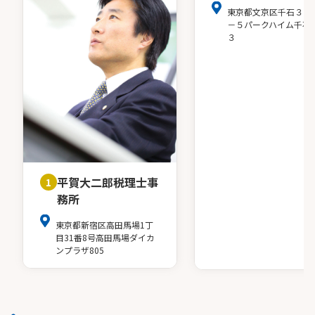
東京都文京区千石３－
－５パークハイム千石
３
平賀大二郎税理士事
1
務所
東京都新宿区高田馬場1丁
目31番8号高田馬場ダイカ
ンプラザ805