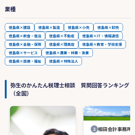
業種
徳島県×建設
徳島県×製造
徳島県×小売
徳島県×卸売
徳島県×飲食・宿泊
徳島県×不動産
徳島県×IT・情報通信
徳島県×金融・保険
徳島県×理美容
徳島県×教育・学術支援
徳島県×サービス
徳島県×農業・林業・漁業
徳島県×医療・福祉
徳島県×特殊法人
弥生のかんたん税理士相談 質問回答ランキング
（全国）
相田会計事務所
2