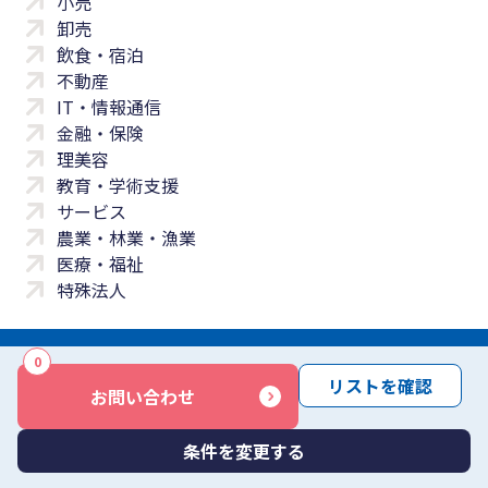
小売
卸売
飲食・宿泊
不動産
IT・情報通信
金融・保険
理美容
教育・学術支援
サービス
農業・林業・漁業
医療・福祉
特殊法人
0
サイトマップ
プライバシーポリシー
免責事項
サービス利用規約
リストを確認
お問い合わせ
商標について
反社会勢力に対する基本方針
お問い合わせ
Copyright © Yayoi Co., Ltd. All rights reserved.
条件を変更する