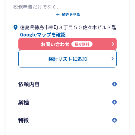
税務申告だけでなく、
・節税のアドバイス
続きを見る
・経理の効率化
徳島県徳島市幸町３丁目５０佐々木ビル３階
・会計ソフト導入サポート
Googleマップを確認
など、経営者が安心して事業に集中できる環境づ
お問い合わせ
紹介無料
くりをお手伝いします。
検討リストに追加
弥生会計をはじめとした会計ソフトにも対応して
おり、
経理が苦手な方でも安心して運用できる体制をサ
依頼内容
ポートします。
「税金のことを気軽に相談できる税理士」とし
業種
て、
長く信頼していただける関係を大切にしていま
特徴
す。