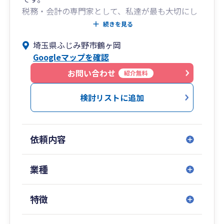
税務・会計の専門家として、私達が最も大切にし
ているものはお客様の「想い」です。
続きを見る
過去において、どういう背景のもとにどう行動さ
埼玉県ふじみ野市鶴ヶ岡
れてきたのか
Googleマップを確認
未来に向けて、どのようなビジョンや理想をお持
ちなのか
お問い合わせ
紹介無料
今現在、何をお考えなのか
私達は、その想いに寄り添い、数字を通して、お
検討リストに追加
客様の事業の成功を全力でサポートさせていただ
きます。
そのサポートを、より迅速に、より効率的に行う
依頼内容
ために、私たちは「IT」と「クラウド会計」を積
極的に活用します。
「想い」を大切にする情熱と、ITを使いこなす効
業種
率性。
両方を兼ね備えた地元のパートナーとして、ぜひ
特徴
気軽にご相談ください。