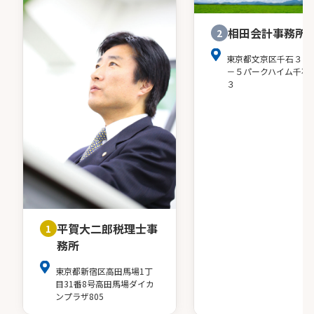
相田会計事務所
2
東京都文京区千石３－
－５パークハイム千石
３
平賀大二郎税理士事
1
務所
東京都新宿区高田馬場1丁
目31番8号高田馬場ダイカ
ンプラザ805