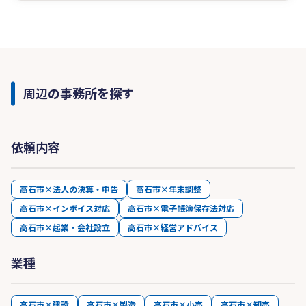
周辺の事務所を探す
依頼内容
高石市×法人の決算・申告
高石市×年末調整
高石市×インボイス対応
高石市×電子帳簿保存法対応
高石市×起業・会社設立
高石市×経営アドバイス
業種
高石市×建設
高石市×製造
高石市×小売
高石市×卸売