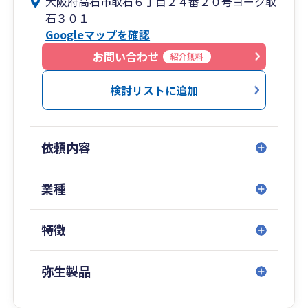
大阪府高石市取石６丁目２４番２０号ヨーク取
石３０１
２．舛行税理士事務所は原則、月次監査を実施
Googleマップを確認
し、相談しやすい税理士との打ち合わせにより会
社の数字をタイムリーに把握。問題も早期に発
お問い合わせ
紹介無料
見、解決策を打てるようになります。
検討リストに追加
３．舛行税理士事務所は銀行出身 の税理士が計画
的な資金繰り・利益計画をサポートします。資金
繰りが改善し、黒字決算に転換。銀行の方から融
依頼内容
資をすすめてくるようになります。
４．舛行税理士事務所は相続税の申告実績も多
業種
く、また日々の研究もしており、高品質な財産評
価・申告をいたしております。
特徴
弥生製品