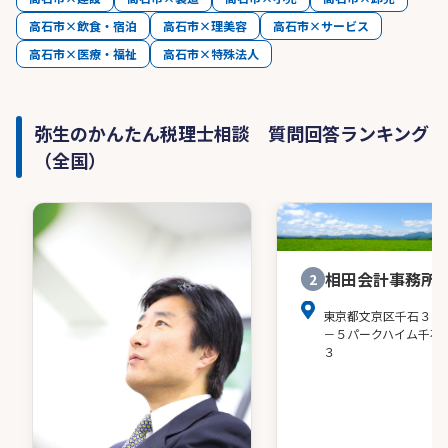
高石市×飲食・宿泊
高石市×理美容
高石市×サービス
高石市×医療・福祉
高石市×特殊法人
弥生のかんたん税理士相談 質問回答ランキング
（全国）
相田会計事務所
2
東京都文京区千石３－
－５パークハイム千石
３