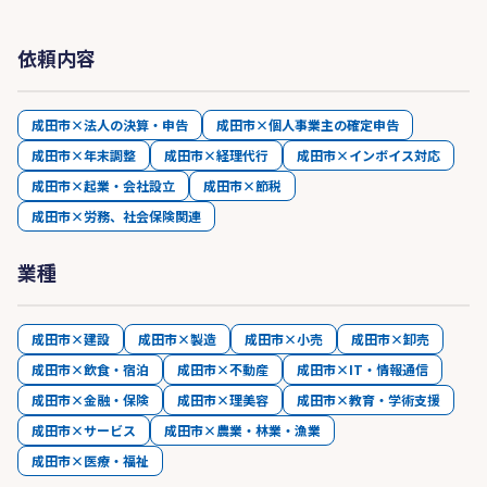
依頼内容
成田市×法人の決算・申告
成田市×個人事業主の確定申告
成田市×年末調整
成田市×経理代行
成田市×インボイス対応
成田市×起業・会社設立
成田市×節税
成田市×労務、社会保険関連
業種
成田市×建設
成田市×製造
成田市×小売
成田市×卸売
成田市×飲食・宿泊
成田市×不動産
成田市×IT・情報通信
成田市×金融・保険
成田市×理美容
成田市×教育・学術支援
成田市×サービス
成田市×農業・林業・漁業
成田市×医療・福祉