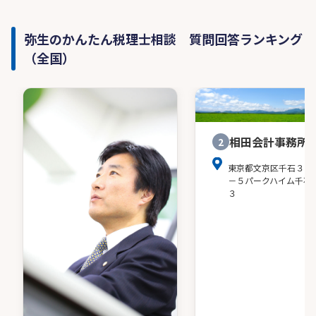
弥生のかんたん税理士相談 質問回答ランキング
（全国）
相田会計事務所
2
東京都文京区千石３－
－５パークハイム千石
３