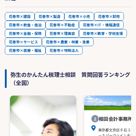
花巻市×建設
花巻市×製造
花巻市×小売
花巻市×卸売
花巻市×飲食・宿泊
花巻市×不動産
花巻市×IT・情報通信
花巻市×金融・保険
花巻市×理美容
花巻市×教育・学術支援
花巻市×サービス
花巻市×農業・林業・漁業
花巻市×医療・福祉
花巻市×特殊法人
弥生のかんたん税理士相談 質問回答ランキング
（全国）
相田会計事務所
2
東京都文京区千石３－
－５パークハイム千石