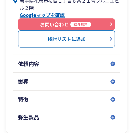
岩手県花巻市桜台１丁目６番２１号プルニエビ
ル２階
私たち「税理士法人キーファス」は、そんな存在
Googleマップを確認
であるために、
税務会計のプロフェッショナルとして、最高のサ
お問い合わせ
紹介無料
ービスを提供致します。
検討リストに追加
依頼内容
業種
特徴
弥生製品