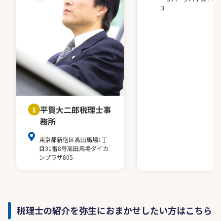
３
平賀大二郎税理士事
1
務所
東京都新宿区高田馬場1丁
目31番8号高田馬場ダイカ
ンプラザ805
税理士の紹介を弥生におまかせしたい方はこちら